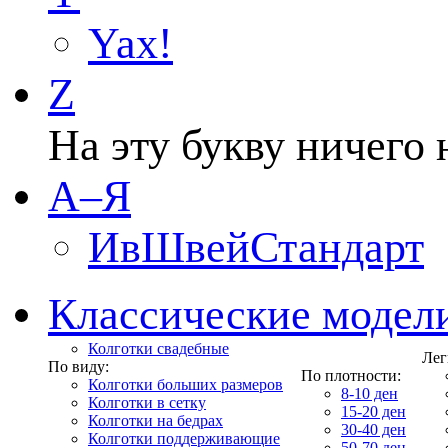
Yax!
Z
На эту букву ничего 
А–Я
ИвШвейСтандарт
Классические модел
Колготки свадебные
Лег
По виду:
По плотности:
Колготки больших размеров
8-10 ден
Колготки в сетку
15-20 ден
Колготки на бедрах
30-40 ден
Колготки поддерживающие
50-70 ден