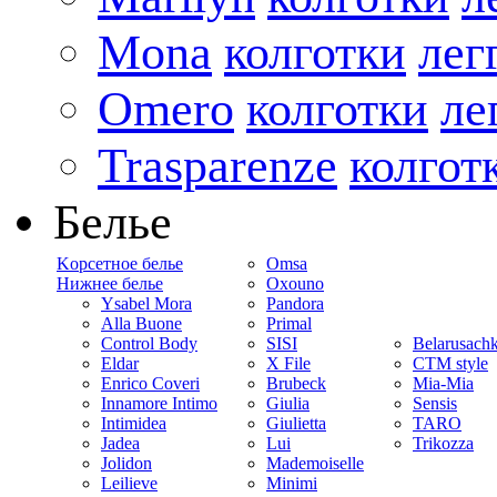
Mona
колготки
лег
Omero
колготки
ле
Trasparenze
колгот
Белье
Kорсетное белье
Omsa
Нижнее белье
Oxouno
Ysabel Mora
Pandora
Alla Buone
Primal
Control Body
SISI
Belarusach
Eldar
X File
CTM style
Enrico Coveri
Brubeck
Mia-Mia
Innamore Intimo
Giulia
Sensis
Intimidea
Giulietta
TARO
Jadea
Lui
Trikozza
Jolidon
Mademoiselle
Leilieve
Minimi