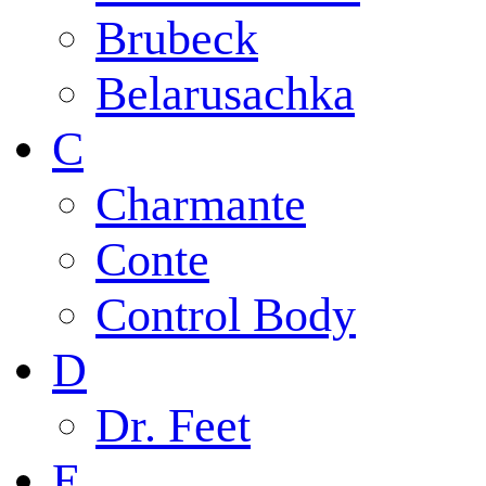
Brubeck
Belarusachka
C
Charmante
Conte
Control Body
D
Dr. Feet
E