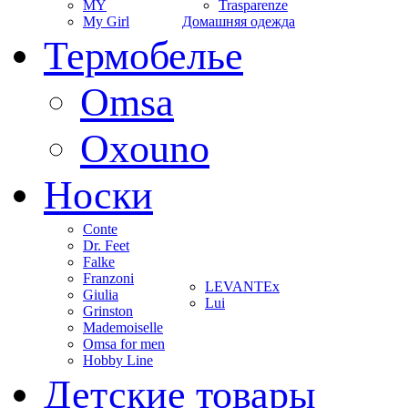
MY
Trasparenze
My Girl
Домашняя одежда
Термобелье
Omsa
Oxouno
Носки
Conte
Dr. Feet
Falke
Franzoni
LEVANTEx
Giulia
Lui
Grinston
Mademoiselle
Omsa for men
Hobby Line
Детские товары