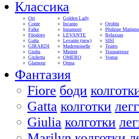
Классика
Ori
Golden Lady
Conte
Incanto
Oroblu
Falke
Innamore
Philippe Matign
Filodoro
LEVANTE
Relaxsan
Gatta
Levante (new)
SISI
GIRARDI
Mademoiselle
Teatro
Giulia
Minimi
Trasparenze
Giulietta
OMERO
Vogue
Glamour
Omsa
Фантазия
Fiore
боди
колготк
Gatta
колготки
лег
Giulia
колготки
ле
Marilyn
колготки
л