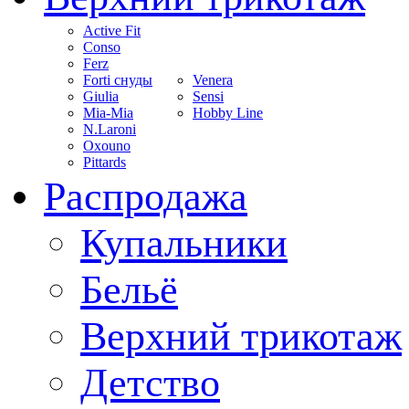
Active Fit
Conso
Ferz
Forti снуды
Venera
Giulia
Sensi
Mia-Mia
Hobby Line
N.Laroni
Oxouno
Pittards
Распродажа
Купальники
Бельё
Верхний трикотаж
Детство