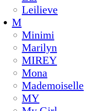
Leilieve
M
Minimi
Marilyn
MIREY
Mona
Mademoiselle
MY
My Girl