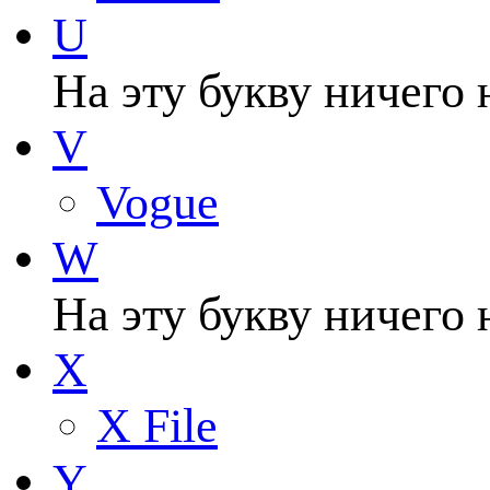
U
На эту букву ничего 
V
Vogue
W
На эту букву ничего 
X
X File
Y