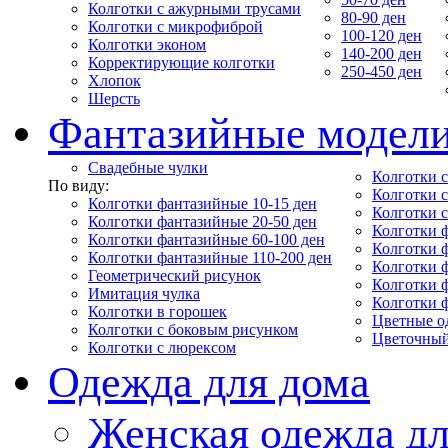
Колготки с ажурными трусами
80-90 ден
Колготки с микрофиброй
100-120 ден
Колготки эконом
140-200 ден
Корректирующие колготки
250-450 ден
Хлопок
Шерсть
Фантазийные модел
Свадебные чулки
Колготки с
По виду:
Колготки 
Колготки фантазийные 10-15 ден
Колготки 
Колготки фантазийные 20-50 ден
Колготки 
Колготки фантазийные 60-100 ден
Колготки 
Колготки фантазийные 110-200 ден
Колготки 
Геометрический рисунок
Колготки 
Имитация чулка
Колготки 
Колготки в горошек
Цветные о
Колготки с боковым рисунком
Цветочный
Колготки с люрексом
Одежда для дома
Женская одежда дл