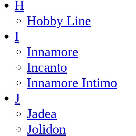
H
Hobby Line
I
Innamore
Incanto
Innamore Intimo
J
Jadea
Jolidon