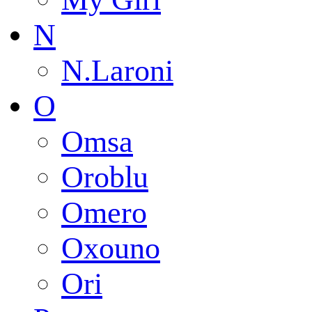
N
N.Laroni
O
Omsa
Oroblu
Omero
Oxouno
Ori