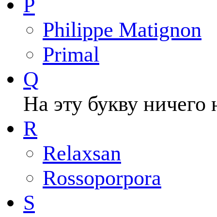
P
Philippe Matignon
Primal
Q
На эту букву ничего 
R
Relaxsan
Rossoporpora
S