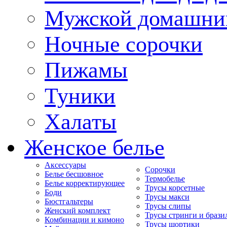
Мужской домашни
Ночные сорочки
Пижамы
Туники
Халаты
Женское белье
Аксессуары
Сорочки
Белье бесшовное
Термобелье
Белье корректирующее
Трусы корсетные
Боди
Трусы макси
Бюстгальтеры
Трусы слипы
Женский комплект
Трусы стринги и брази
Комбинации и кимоно
Трусы шортики