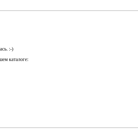
сь. :-)
шем каталоге: