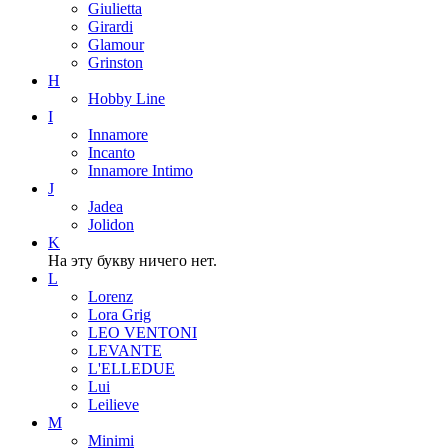
Giulietta
Girardi
Glamour
Grinston
H
Hobby Line
I
Innamore
Incanto
Innamore Intimo
J
Jadea
Jolidon
K
На эту букву ничего нет.
L
Lorenz
Lora Grig
LEO VENTONI
LEVANTE
L'ELLEDUE
Lui
Leilieve
M
Minimi