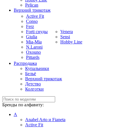
Pelican
Верхний трикотаж
Active Fit
Conso
Ferz
Forti снуды
Venera
Giulia
Sensi
Mia-Mia
Hobby Line
N.Laroni
Oxouno
Pittards
Распродажа
Купальники
Бельё
Верхний трикотаж
Детство
Колготки
Бренды по алфавиту:
A
Anabel Arto и Fianeta
Active Fit