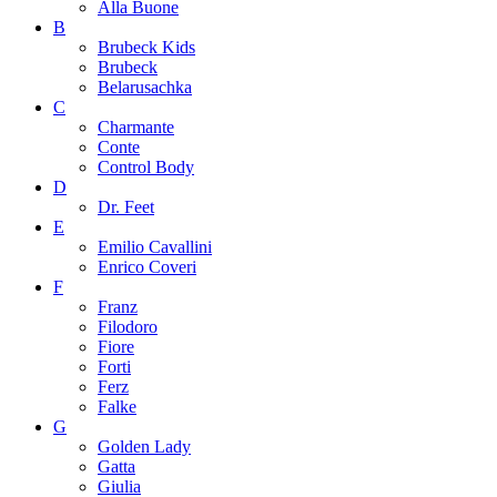
Alla Buone
B
Brubeck Kids
Brubeck
Belarusachka
C
Charmante
Conte
Control Body
D
Dr. Feet
E
Emilio Cavallini
Enrico Coveri
F
Franz
Filodoro
Fiore
Forti
Ferz
Falke
G
Golden Lady
Gatta
Giulia