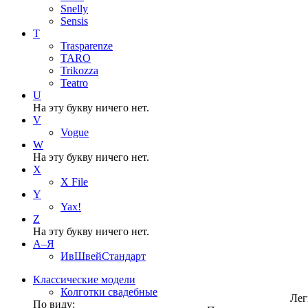
Snelly
Sensis
T
Trasparenze
TARO
Trikozza
Teatro
U
На эту букву ничего нет.
V
Vogue
W
На эту букву ничего нет.
X
X File
Y
Yax!
Z
На эту букву ничего нет.
А–Я
ИвШвейСтандарт
Классические модели
Колготки свадебные
Лег
По виду: