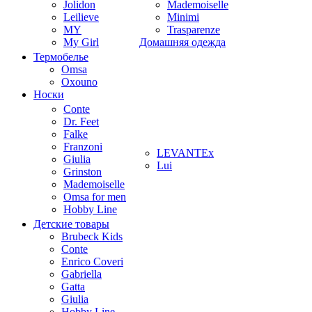
Jolidon
Mademoiselle
Leilieve
Minimi
MY
Trasparenze
My Girl
Домашняя одежда
Термобелье
Omsa
Oxouno
Носки
Conte
Dr. Feet
Falke
Franzoni
LEVANTEx
Giulia
Lui
Grinston
Mademoiselle
Omsa for men
Hobby Line
Детские товары
Brubeck Kids
Conte
Enrico Coveri
Gabriella
Gatta
Giulia
Hobby Line