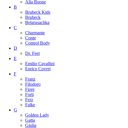
Alla Buone
B
Brubeck Kids
Brubeck
Belarusachka
C
Charmante
Conte
Control Body
D
Dr. Feet
E
Emilio Cavallini
Enrico Coveri
F
Franz
Filodoro
Fiore
Forti
Ferz
Falke
G
Golden Lady
Gatta
Giulia