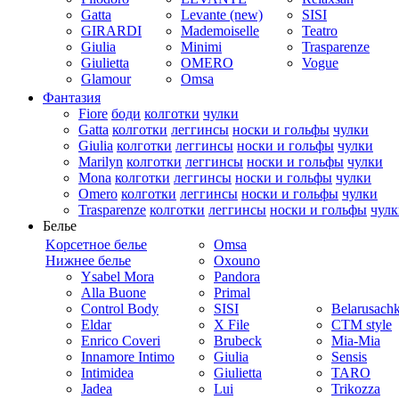
Gatta
Levante (new)
SISI
GIRARDI
Mademoiselle
Teatro
Giulia
Minimi
Trasparenze
Giulietta
OMERO
Vogue
Glamour
Omsa
Фантазия
Fiore
боди
колготки
чулки
Gatta
колготки
леггинсы
носки и гольфы
чулки
Giulia
колготки
леггинсы
носки и гольфы
чулки
Marilyn
колготки
леггинсы
носки и гольфы
чулки
Mona
колготки
леггинсы
носки и гольфы
чулки
Omero
колготки
леггинсы
носки и гольфы
чулки
Trasparenze
колготки
леггинсы
носки и гольфы
чулк
Белье
Kорсетное белье
Omsa
Нижнее белье
Oxouno
Ysabel Mora
Pandora
Alla Buone
Primal
Control Body
SISI
Belarusach
Eldar
X File
CTM style
Enrico Coveri
Brubeck
Mia-Mia
Innamore Intimo
Giulia
Sensis
Intimidea
Giulietta
TARO
Jadea
Lui
Trikozza