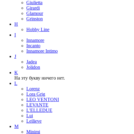
Giulietta
Girardi
Glamour
Grinston
H
Hobby Line
I
Innamore
Incanto
Innamore Intimo
J
Jadea
Jolidon
K
На эту букву ничего нет.
L
Lorenz
Lora Grig
LEO VENTONI
LEVANTE
L'ELLEDUE
Lui
Leilieve
M
Minimi