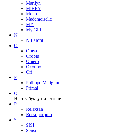
Marilyn
MIREY
Mona
Mademoiselle
MY
My Girl
N
N.Laroni
O
Omsa
Oroblu
Omero
Oxouno
Ori
P
Philippe Matignon
Primal
Q
На эту букву ничего нет.
R
Relaxsan
Rossoporpora
S
SISI
Sensi