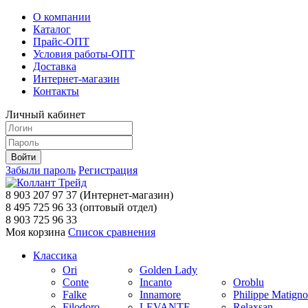
О компании
Каталог
Прайс-ОПТ
Условия работы-ОПТ
Доставка
Интернет-магазин
Контакты
Личный кабинет
Забыли пароль
Регистрация
8 903 207 97 37
(Интернет-магазин)
8 495 725 96 33
(оптовый отдел)
8 903 725 96 33
Моя корзина
Список сравнения
Классика
Ori
Golden Lady
Conte
Incanto
Oroblu
Falke
Innamore
Philippe Matign
Filodoro
LEVANTE
Relaxsan