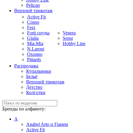
Pelican
Верхний трикотаж
Active Fit
Conso
Ferz
Forti снуды
Venera
Giulia
Sensi
Mia-Mia
Hobby Line
N.Laroni
Oxouno
Pittards
Распродажа
Купальники
Бельё
Верхний трикотаж
Детство
Колготки
Бренды по алфавиту:
A
Anabel Arto и Fianeta
Active Fit