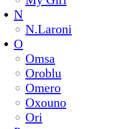
N
N.Laroni
O
Omsa
Oroblu
Omero
Oxouno
Ori