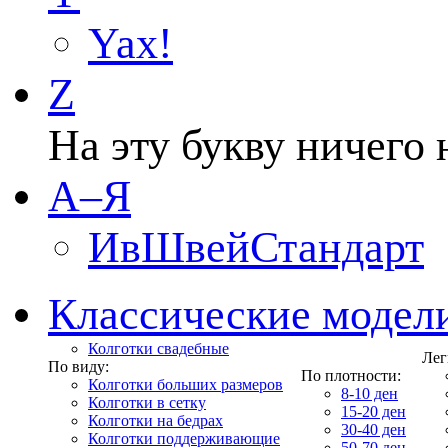
Yax!
Z
На эту букву ничего 
А–Я
ИвШвейСтандарт
Классические модел
Колготки свадебные
Лег
По виду:
По плотности:
Колготки больших размеров
8-10 ден
Колготки в сетку
15-20 ден
Колготки на бедрах
30-40 ден
Колготки поддерживающие
50-70 ден