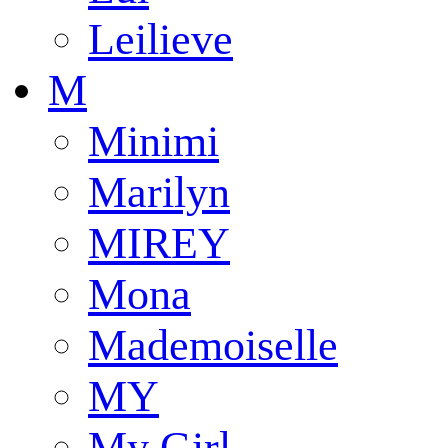
Leilieve
M
Minimi
Marilyn
MIREY
Mona
Mademoiselle
MY
My Girl