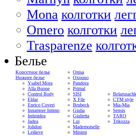
Mona
колготки
лег
Omero
колготки
ле
Trasparenze
колгот
Белье
Kорсетное белье
Omsa
Нижнее белье
Oxouno
Ysabel Mora
Pandora
Alla Buone
Primal
Control Body
SISI
Belarusach
Eldar
X File
CTM style
Enrico Coveri
Brubeck
Mia-Mia
Innamore Intimo
Giulia
Sensis
Intimidea
Giulietta
TARO
Jadea
Lui
Trikozza
Jolidon
Mademoiselle
Leilieve
Minimi