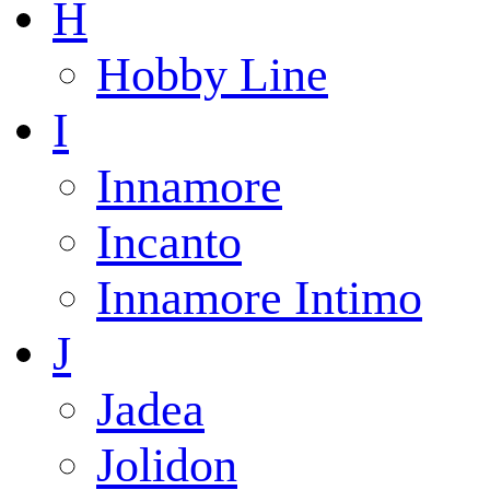
H
Hobby Line
I
Innamore
Incanto
Innamore Intimo
J
Jadea
Jolidon