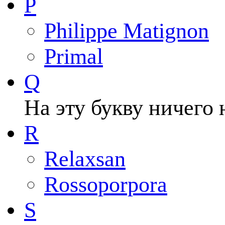
P
Philippe Matignon
Primal
Q
На эту букву ничего 
R
Relaxsan
Rossoporpora
S