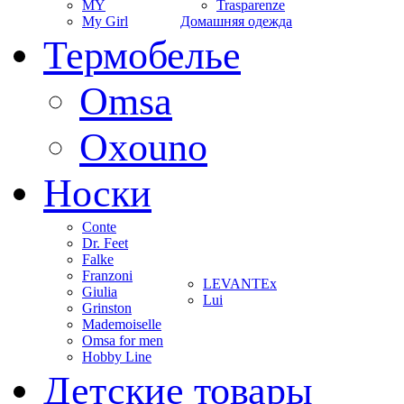
MY
Trasparenze
My Girl
Домашняя одежда
Термобелье
Omsa
Oxouno
Носки
Conte
Dr. Feet
Falke
Franzoni
LEVANTEx
Giulia
Lui
Grinston
Mademoiselle
Omsa for men
Hobby Line
Детские товары