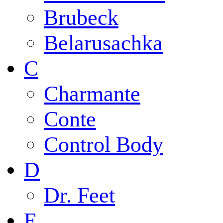
Brubeck
Belarusachka
C
Charmante
Conte
Control Body
D
Dr. Feet
E