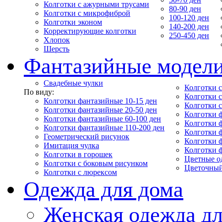
Колготки с ажурными трусами
80-90 ден
Колготки с микрофиброй
100-120 ден
Колготки эконом
140-200 ден
Корректирующие колготки
250-450 ден
Хлопок
Шерсть
Фантазийные модел
Свадебные чулки
Колготки с
По виду:
Колготки 
Колготки фантазийные 10-15 ден
Колготки 
Колготки фантазийные 20-50 ден
Колготки 
Колготки фантазийные 60-100 ден
Колготки 
Колготки фантазийные 110-200 ден
Колготки 
Геометрический рисунок
Колготки 
Имитация чулка
Колготки 
Колготки в горошек
Цветные о
Колготки с боковым рисунком
Цветочный
Колготки с люрексом
Одежда для дома
Женская одежда дл