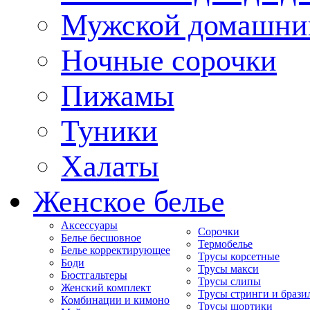
Мужской домашни
Ночные сорочки
Пижамы
Туники
Халаты
Женское белье
Аксессуары
Сорочки
Белье бесшовное
Термобелье
Белье корректирующее
Трусы корсетные
Боди
Трусы макси
Бюстгальтеры
Трусы слипы
Женский комплект
Трусы стринги и брази
Комбинации и кимоно
Трусы шортики