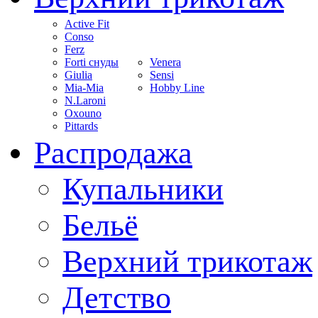
Active Fit
Conso
Ferz
Forti снуды
Venera
Giulia
Sensi
Mia-Mia
Hobby Line
N.Laroni
Oxouno
Pittards
Распродажа
Купальники
Бельё
Верхний трикотаж
Детство