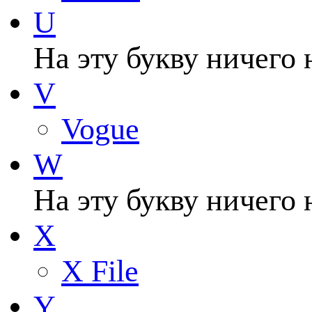
U
На эту букву ничего 
V
Vogue
W
На эту букву ничего 
X
X File
Y