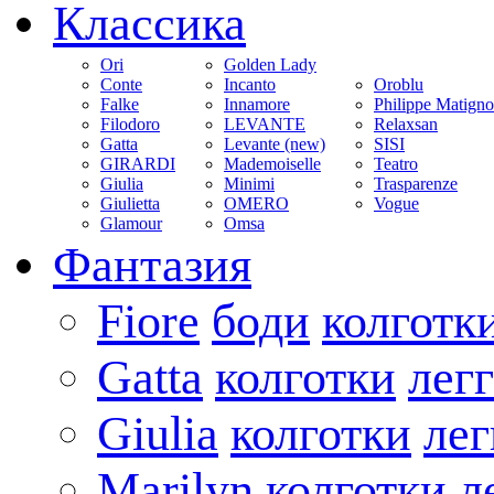
Классика
Ori
Golden Lady
Conte
Incanto
Oroblu
Falke
Innamore
Philippe Matign
Filodoro
LEVANTE
Relaxsan
Gatta
Levante (new)
SISI
GIRARDI
Mademoiselle
Teatro
Giulia
Minimi
Trasparenze
Giulietta
OMERO
Vogue
Glamour
Omsa
Фантазия
Fiore
боди
колготк
Gatta
колготки
лег
Giulia
колготки
ле
Marilyn
колготки
л