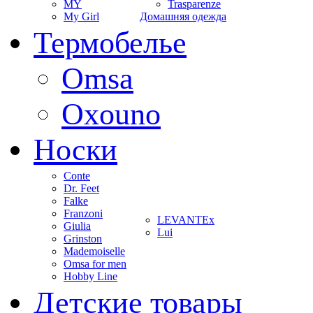
MY
Trasparenze
My Girl
Домашняя одежда
Термобелье
Omsa
Oxouno
Носки
Conte
Dr. Feet
Falke
Franzoni
LEVANTEx
Giulia
Lui
Grinston
Mademoiselle
Omsa for men
Hobby Line
Детские товары