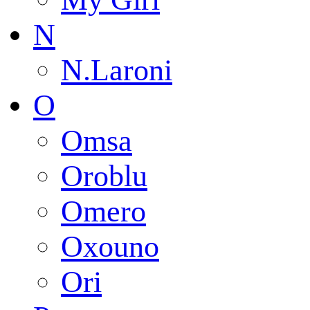
N
N.Laroni
O
Omsa
Oroblu
Omero
Oxouno
Ori