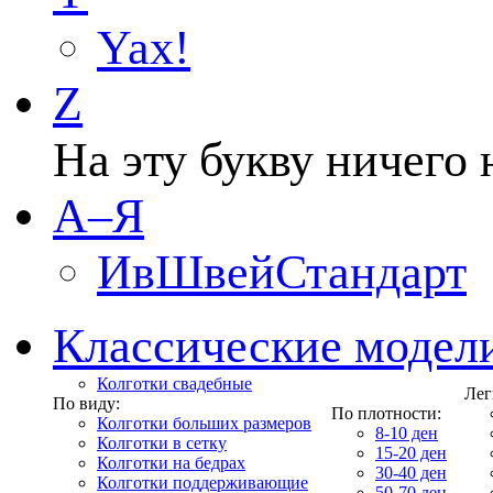
Yax!
Z
На эту букву ничего 
А–Я
ИвШвейСтандарт
Классические модел
Колготки свадебные
Лег
По виду:
По плотности:
Колготки больших размеров
8-10 ден
Колготки в сетку
15-20 ден
Колготки на бедрах
30-40 ден
Колготки поддерживающие
50-70 ден