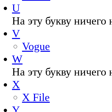
U
На эту букву ничего 
V
Vogue
W
На эту букву ничего 
X
X File
Y