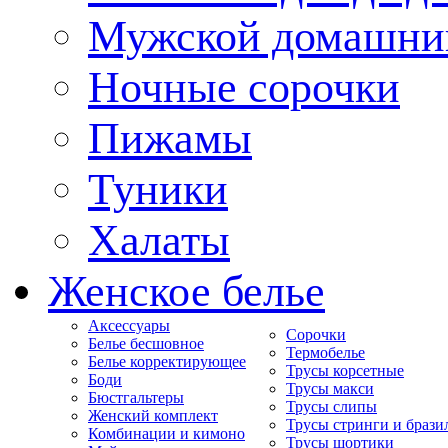
Мужской домашни
Ночные сорочки
Пижамы
Туники
Халаты
Женское белье
Аксессуары
Сорочки
Белье бесшовное
Термобелье
Белье корректирующее
Трусы корсетные
Боди
Трусы макси
Бюстгальтеры
Трусы слипы
Женский комплект
Трусы стринги и брази
Комбинации и кимоно
Трусы шортики