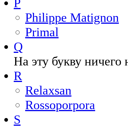
P
Philippe Matignon
Primal
Q
На эту букву ничего 
R
Relaxsan
Rossoporpora
S