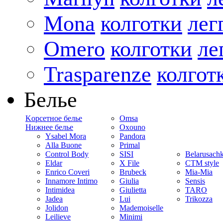
Mona
колготки
лег
Omero
колготки
ле
Trasparenze
колгот
Белье
Kорсетное белье
Omsa
Нижнее белье
Oxouno
Ysabel Mora
Pandora
Alla Buone
Primal
Control Body
SISI
Belarusach
Eldar
X File
CTM style
Enrico Coveri
Brubeck
Mia-Mia
Innamore Intimo
Giulia
Sensis
Intimidea
Giulietta
TARO
Jadea
Lui
Trikozza
Jolidon
Mademoiselle
Leilieve
Minimi