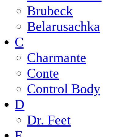
Brubeck
Belarusachka
C
Charmante
Conte
Control Body
D
Dr. Feet
E