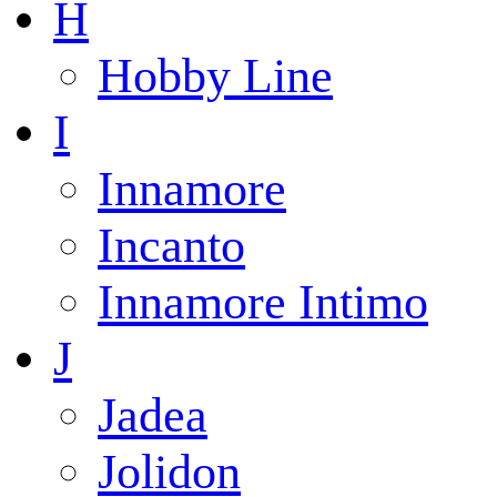
H
Hobby Line
I
Innamore
Incanto
Innamore Intimo
J
Jadea
Jolidon