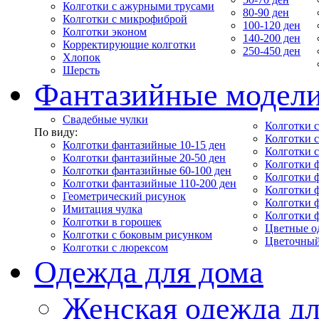
Колготки с ажурными трусами
80-90 ден
Колготки с микрофиброй
100-120 ден
Колготки эконом
140-200 ден
Корректирующие колготки
250-450 ден
Хлопок
Шерсть
Фантазийные модел
Свадебные чулки
Колготки с
По виду:
Колготки 
Колготки фантазийные 10-15 ден
Колготки 
Колготки фантазийные 20-50 ден
Колготки 
Колготки фантазийные 60-100 ден
Колготки 
Колготки фантазийные 110-200 ден
Колготки 
Геометрический рисунок
Колготки 
Имитация чулка
Колготки 
Колготки в горошек
Цветные о
Колготки с боковым рисунком
Цветочный
Колготки с люрексом
Одежда для дома
Женская одежда дл