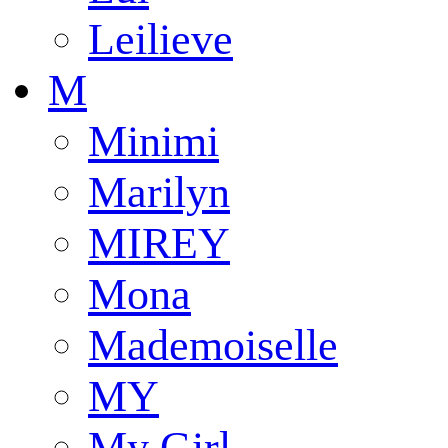
Leilieve
M
Minimi
Marilyn
MIREY
Mona
Mademoiselle
MY
My Girl