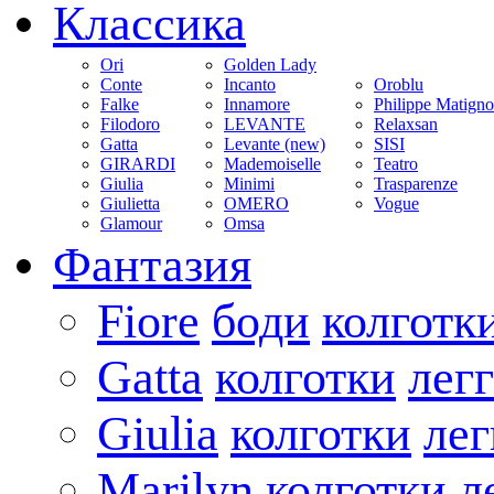
Классика
Ori
Golden Lady
Conte
Incanto
Oroblu
Falke
Innamore
Philippe Matign
Filodoro
LEVANTE
Relaxsan
Gatta
Levante (new)
SISI
GIRARDI
Mademoiselle
Teatro
Giulia
Minimi
Trasparenze
Giulietta
OMERO
Vogue
Glamour
Omsa
Фантазия
Fiore
боди
колготк
Gatta
колготки
лег
Giulia
колготки
ле
Marilyn
колготки
л