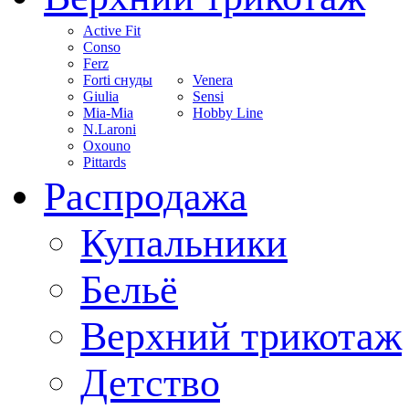
Active Fit
Conso
Ferz
Forti снуды
Venera
Giulia
Sensi
Mia-Mia
Hobby Line
N.Laroni
Oxouno
Pittards
Распродажа
Купальники
Бельё
Верхний трикотаж
Детство