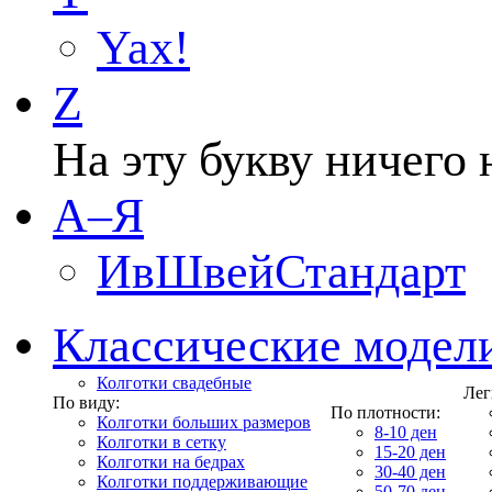
Yax!
Z
На эту букву ничего 
А–Я
ИвШвейСтандарт
Классические модел
Колготки свадебные
Лег
По виду:
По плотности:
Колготки больших размеров
8-10 ден
Колготки в сетку
15-20 ден
Колготки на бедрах
30-40 ден
Колготки поддерживающие
50-70 ден