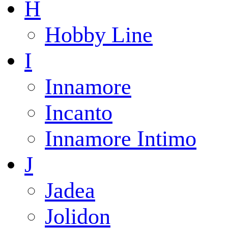
H
Hobby Line
I
Innamore
Incanto
Innamore Intimo
J
Jadea
Jolidon