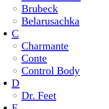
Brubeck
Belarusachka
C
Charmante
Conte
Control Body
D
Dr. Feet
E