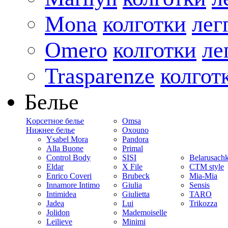
Mona
колготки
лег
Omero
колготки
ле
Trasparenze
колгот
Белье
Kорсетное белье
Omsa
Нижнее белье
Oxouno
Ysabel Mora
Pandora
Alla Buone
Primal
Control Body
SISI
Belarusach
Eldar
X File
CTM style
Enrico Coveri
Brubeck
Mia-Mia
Innamore Intimo
Giulia
Sensis
Intimidea
Giulietta
TARO
Jadea
Lui
Trikozza
Jolidon
Mademoiselle
Leilieve
Minimi