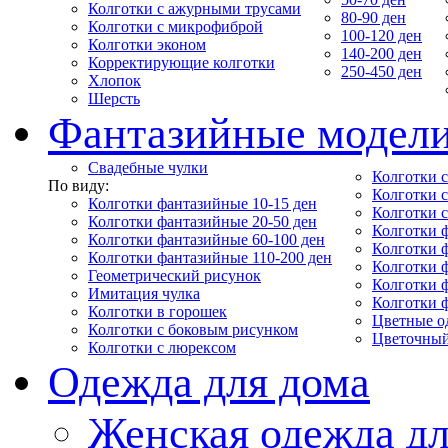
Колготки с ажурными трусами
80-90 ден
Колготки с микрофиброй
100-120 ден
Колготки эконом
140-200 ден
Корректирующие колготки
250-450 ден
Хлопок
Шерсть
Фантазийные модел
Свадебные чулки
Колготки с
По виду:
Колготки 
Колготки фантазийные 10-15 ден
Колготки 
Колготки фантазийные 20-50 ден
Колготки 
Колготки фантазийные 60-100 ден
Колготки 
Колготки фантазийные 110-200 ден
Колготки 
Геометрический рисунок
Колготки 
Имитация чулка
Колготки 
Колготки в горошек
Цветные о
Колготки с боковым рисунком
Цветочный
Колготки с люрексом
Одежда для дома
Женская одежда дл