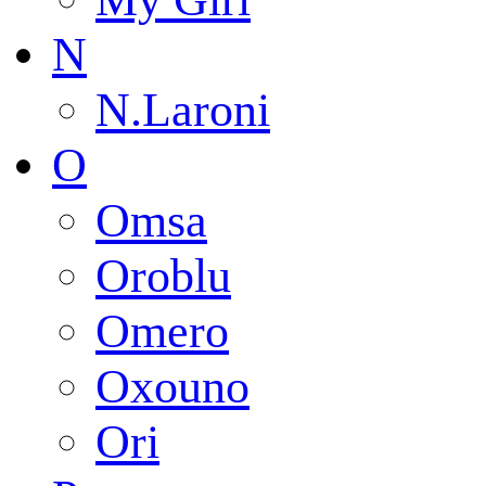
N
N.Laroni
O
Omsa
Oroblu
Omero
Oxouno
Ori