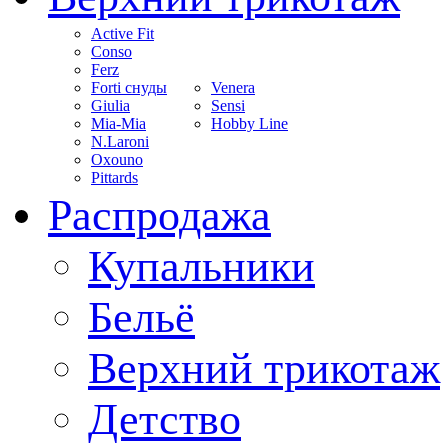
Active Fit
Conso
Ferz
Forti снуды
Venera
Giulia
Sensi
Mia-Mia
Hobby Line
N.Laroni
Oxouno
Pittards
Распродажа
Купальники
Бельё
Верхний трикотаж
Детство