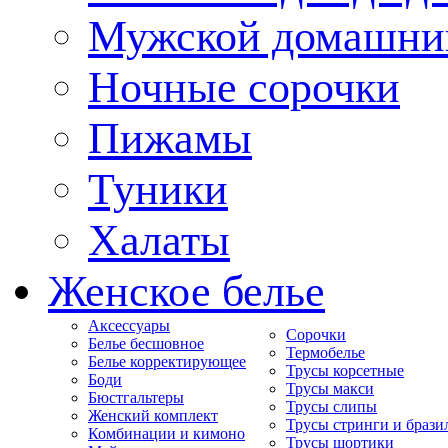
Мужской домашни
Ночные сорочки
Пижамы
Туники
Халаты
Женское белье
Аксессуары
Сорочки
Белье бесшовное
Термобелье
Белье корректирующее
Трусы корсетные
Боди
Трусы макси
Бюстгальтеры
Трусы слипы
Женский комплект
Трусы стринги и брази
Комбинации и кимоно
Трусы шортики