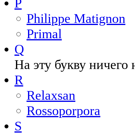
P
Philippe Matignon
Primal
Q
На эту букву ничего 
R
Relaxsan
Rossoporpora
S