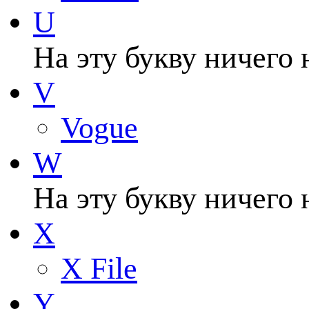
U
На эту букву ничего 
V
Vogue
W
На эту букву ничего 
X
X File
Y