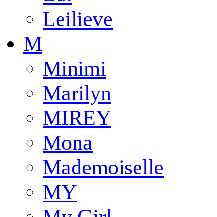
Leilieve
M
Minimi
Marilyn
MIREY
Mona
Mademoiselle
MY
My Girl