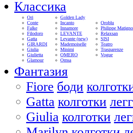
Классика
Ori
Golden Lady
Conte
Incanto
Oroblu
Falke
Innamore
Philippe Matign
Filodoro
LEVANTE
Relaxsan
Gatta
Levante (new)
SISI
GIRARDI
Mademoiselle
Teatro
Giulia
Minimi
Trasparenze
Giulietta
OMERO
Vogue
Glamour
Omsa
Фантазия
Fiore
боди
колготк
Gatta
колготки
лег
Giulia
колготки
ле
Marilyn
колготки
л