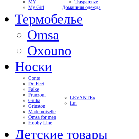
MY
Trasparenze
My Girl
Домашняя одежда
Термобелье
Omsa
Oxouno
Носки
Conte
Dr. Feet
Falke
Franzoni
LEVANTEx
Giulia
Lui
Grinston
Mademoiselle
Omsa for men
Hobby Line
Детские товары