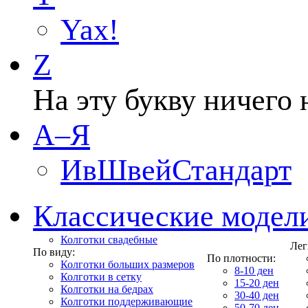
Yax!
Z
На эту букву ничего 
А–Я
ИвШвейСтандарт
Классические модел
Колготки свадебные
Лег
По виду:
По плотности:
Колготки больших размеров
8-10 ден
Колготки в сетку
15-20 ден
Колготки на бедрах
30-40 ден
Колготки поддерживающие
50-70 ден