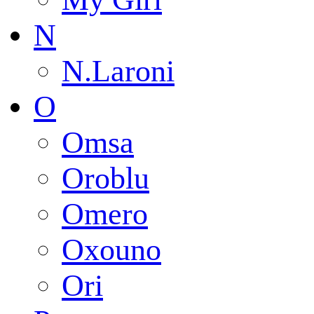
N
N.Laroni
O
Omsa
Oroblu
Omero
Oxouno
Ori