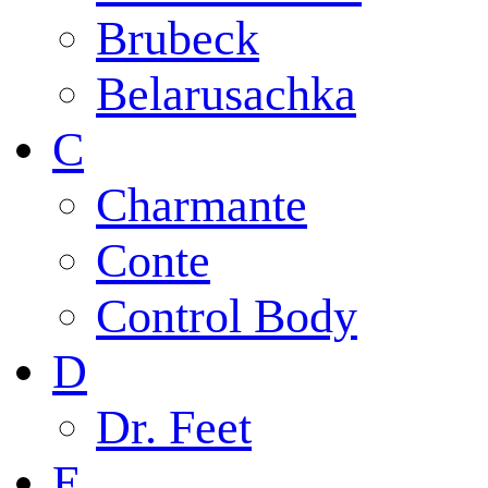
Brubeck
Belarusachka
C
Charmante
Conte
Control Body
D
Dr. Feet
E