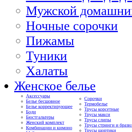
Мужской домашни
Ночные сорочки
Пижамы
Туники
Халаты
Женское белье
Аксессуары
Сорочки
Белье бесшовное
Термобелье
Белье корректирующее
Трусы корсетные
Боди
Трусы макси
Бюстгальтеры
Трусы слипы
Женский комплект
Трусы стринги и брази
Комбинации и кимоно
Трусы шортики