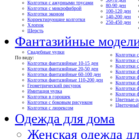
Колготки с ажурными трусами
80-90 ден
Колготки с микрофиброй
100-120 ден
Колготки эконом
140-200 ден
Корректирующие колготки
250-450 ден
Хлопок
Шерсть
Фантазийные модел
Свадебные чулки
Колготки с
По виду:
Колготки 
Колготки фантазийные 10-15 ден
Колготки 
Колготки фантазийные 20-50 ден
Колготки 
Колготки фантазийные 60-100 ден
Колготки 
Колготки фантазийные 110-200 ден
Колготки 
Геометрический рисунок
Колготки 
Имитация чулка
Колготки 
Колготки в горошек
Цветные о
Колготки с боковым рисунком
Цветочный
Колготки с люрексом
Одежда для дома
Женская одежда дл