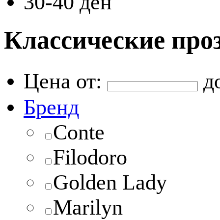
30-40 ден
Классические проз
Цена от:
д
Бренд
Conte
Filodoro
Golden Lady
Marilyn