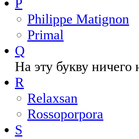
P
Philippe Matignon
Primal
Q
На эту букву ничего 
R
Relaxsan
Rossoporpora
S