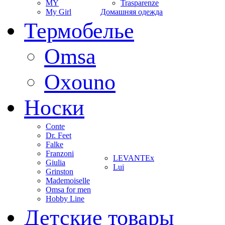
MY
Trasparenze
My Girl
Домашняя одежда
Термобелье
Omsa
Oxouno
Носки
Conte
Dr. Feet
Falke
Franzoni
LEVANTEx
Giulia
Lui
Grinston
Mademoiselle
Omsa for men
Hobby Line
Детские товары