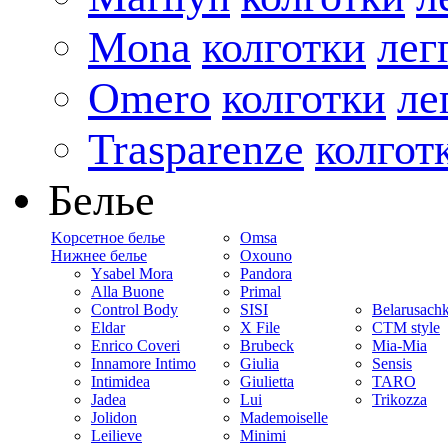
Mona
колготки
лег
Omero
колготки
ле
Trasparenze
колгот
Белье
Kорсетное белье
Omsa
Нижнее белье
Oxouno
Ysabel Mora
Pandora
Alla Buone
Primal
Control Body
SISI
Belarusach
Eldar
X File
CTM style
Enrico Coveri
Brubeck
Mia-Mia
Innamore Intimo
Giulia
Sensis
Intimidea
Giulietta
TARO
Jadea
Lui
Trikozza
Jolidon
Mademoiselle
Leilieve
Minimi