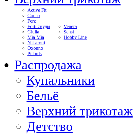
Active Fit
Conso
Ferz
Forti снуды
Venera
Giulia
Sensi
Mia-Mia
Hobby Line
N.Laroni
Oxouno
Pittards
Распродажа
Купальники
Бельё
Верхний трикотаж
Детство