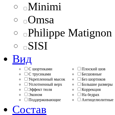
Minimi
Omsa
Philippe Matignon
SISI
Вид
С шортиками
Плоский шов
С трусиками
Бесшовные
Укрепленный мысок
Без шортиков
Уплотненный верх
Большие размеры
Эффект тюля
Коррекция
Эконом
На бедрах
Поддерживающие
Антицелюлитные
Состав