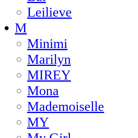
Leilieve
M
Minimi
Marilyn
MIREY
Mona
Mademoiselle
MY
My Girl