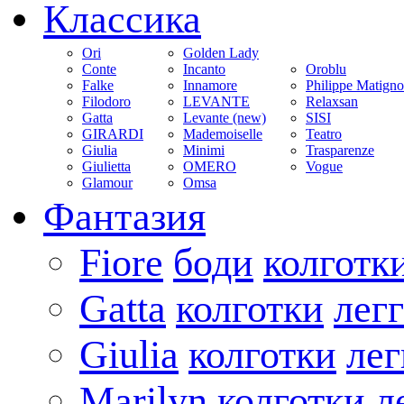
Классика
Ori
Golden Lady
Conte
Incanto
Oroblu
Falke
Innamore
Philippe Matign
Filodoro
LEVANTE
Relaxsan
Gatta
Levante (new)
SISI
GIRARDI
Mademoiselle
Teatro
Giulia
Minimi
Trasparenze
Giulietta
OMERO
Vogue
Glamour
Omsa
Фантазия
Fiore
боди
колготк
Gatta
колготки
лег
Giulia
колготки
ле
Marilyn
колготки
л