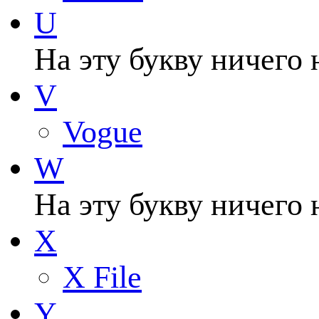
U
На эту букву ничего 
V
Vogue
W
На эту букву ничего 
X
X File
Y