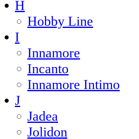
H
Hobby Line
I
Innamore
Incanto
Innamore Intimo
J
Jadea
Jolidon