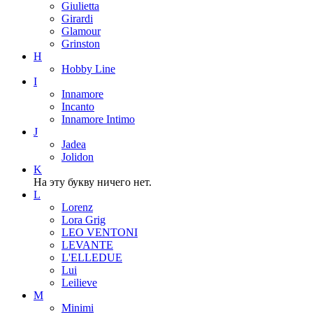
Giulietta
Girardi
Glamour
Grinston
H
Hobby Line
I
Innamore
Incanto
Innamore Intimo
J
Jadea
Jolidon
K
На эту букву ничего нет.
L
Lorenz
Lora Grig
LEO VENTONI
LEVANTE
L'ELLEDUE
Lui
Leilieve
M
Minimi