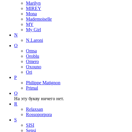
Marilyn
MIREY
Mona
Mademoiselle
MY
My Girl
N
N.Laroni
O
Omsa
Oroblu
Omero
Oxouno
Ori
P
Philippe Matignon
Primal
Q
На эту букву ничего нет.
R
Relaxsan
Rossoporpora
S
SISI
Sensi