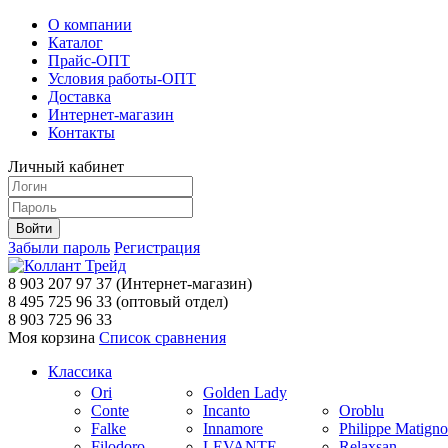
О компании
Каталог
Прайс-ОПТ
Условия работы-ОПТ
Доставка
Интернет-магазин
Контакты
Личный кабинет
Забыли пароль
Регистрация
8 903 207 97 37
(Интернет-магазин)
8 495 725 96 33
(оптовый отдел)
8 903 725 96 33
Моя корзина
Список сравнения
Классика
Ori
Golden Lady
Conte
Incanto
Oroblu
Falke
Innamore
Philippe Matign
Filodoro
LEVANTE
Relaxsan