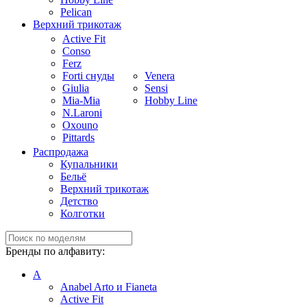
Pelican
Верхний трикотаж
Active Fit
Conso
Ferz
Forti снуды
Venera
Giulia
Sensi
Mia-Mia
Hobby Line
N.Laroni
Oxouno
Pittards
Распродажа
Купальники
Бельё
Верхний трикотаж
Детство
Колготки
Бренды по алфавиту:
A
Anabel Arto и Fianeta
Active Fit