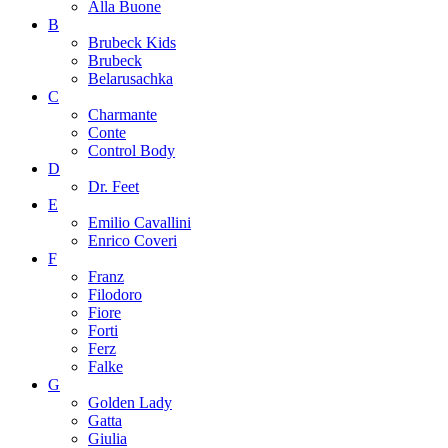
Alla Buone
B
Brubeck Kids
Brubeck
Belarusachka
C
Charmante
Conte
Control Body
D
Dr. Feet
E
Emilio Cavallini
Enrico Coveri
F
Franz
Filodoro
Fiore
Forti
Ferz
Falke
G
Golden Lady
Gatta
Giulia