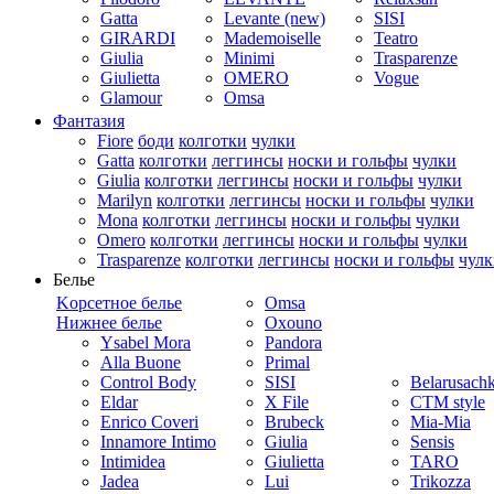
Gatta
Levante (new)
SISI
GIRARDI
Mademoiselle
Teatro
Giulia
Minimi
Trasparenze
Giulietta
OMERO
Vogue
Glamour
Omsa
Фантазия
Fiore
боди
колготки
чулки
Gatta
колготки
леггинсы
носки и гольфы
чулки
Giulia
колготки
леггинсы
носки и гольфы
чулки
Marilyn
колготки
леггинсы
носки и гольфы
чулки
Mona
колготки
леггинсы
носки и гольфы
чулки
Omero
колготки
леггинсы
носки и гольфы
чулки
Trasparenze
колготки
леггинсы
носки и гольфы
чулк
Белье
Kорсетное белье
Omsa
Нижнее белье
Oxouno
Ysabel Mora
Pandora
Alla Buone
Primal
Control Body
SISI
Belarusach
Eldar
X File
CTM style
Enrico Coveri
Brubeck
Mia-Mia
Innamore Intimo
Giulia
Sensis
Intimidea
Giulietta
TARO
Jadea
Lui
Trikozza