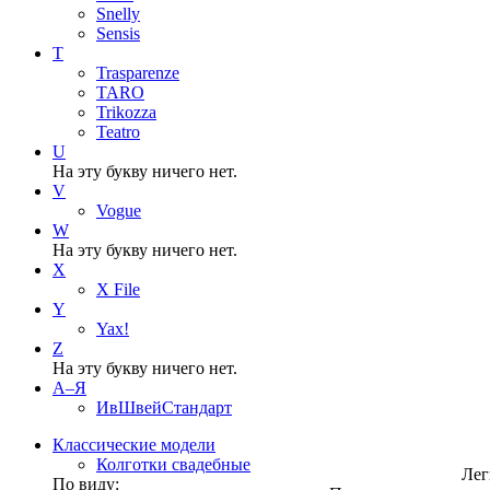
Snelly
Sensis
T
Trasparenze
TARO
Trikozza
Teatro
U
На эту букву ничего нет.
V
Vogue
W
На эту букву ничего нет.
X
X File
Y
Yax!
Z
На эту букву ничего нет.
А–Я
ИвШвейСтандарт
Классические модели
Колготки свадебные
Лег
По виду: