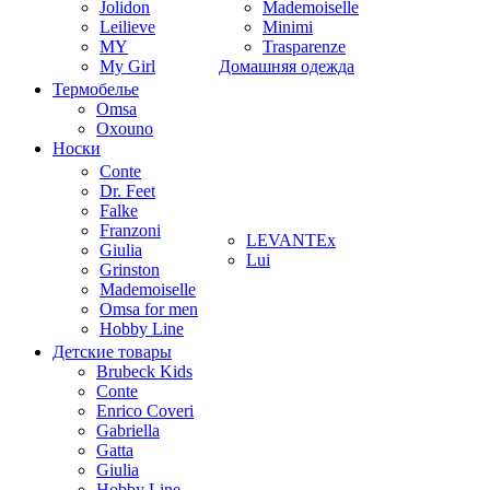
Jolidon
Mademoiselle
Leilieve
Minimi
MY
Trasparenze
My Girl
Домашняя одежда
Термобелье
Omsa
Oxouno
Носки
Conte
Dr. Feet
Falke
Franzoni
LEVANTEx
Giulia
Lui
Grinston
Mademoiselle
Omsa for men
Hobby Line
Детские товары
Brubeck Kids
Conte
Enrico Coveri
Gabriella
Gatta
Giulia
Hobby Line