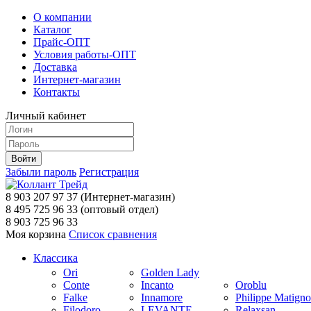
О компании
Каталог
Прайс-ОПТ
Условия работы-ОПТ
Доставка
Интернет-магазин
Контакты
Личный кабинет
Забыли пароль
Регистрация
8 903 207 97 37
(Интернет-магазин)
8 495 725 96 33
(оптовый отдел)
8 903 725 96 33
Моя корзина
Список сравнения
Классика
Ori
Golden Lady
Conte
Incanto
Oroblu
Falke
Innamore
Philippe Matign
Filodoro
LEVANTE
Relaxsan