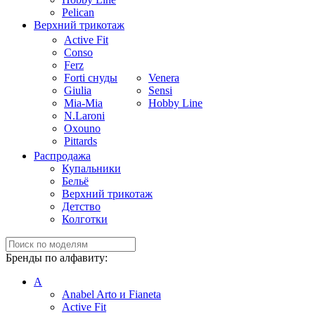
Pelican
Верхний трикотаж
Active Fit
Conso
Ferz
Forti снуды
Venera
Giulia
Sensi
Mia-Mia
Hobby Line
N.Laroni
Oxouno
Pittards
Распродажа
Купальники
Бельё
Верхний трикотаж
Детство
Колготки
Бренды по алфавиту:
A
Anabel Arto и Fianeta
Active Fit