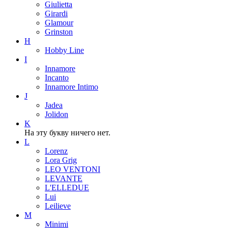
Giulietta
Girardi
Glamour
Grinston
H
Hobby Line
I
Innamore
Incanto
Innamore Intimo
J
Jadea
Jolidon
K
На эту букву ничего нет.
L
Lorenz
Lora Grig
LEO VENTONI
LEVANTE
L'ELLEDUE
Lui
Leilieve
M
Minimi