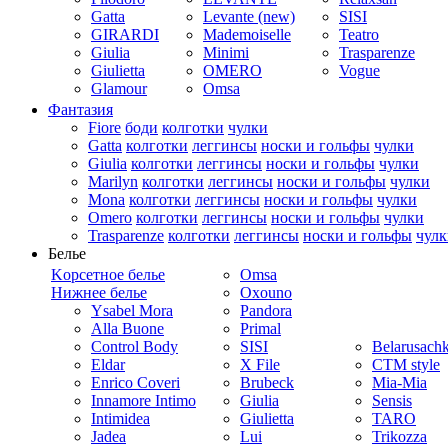
Gatta
Levante (new)
SISI
GIRARDI
Mademoiselle
Teatro
Giulia
Minimi
Trasparenze
Giulietta
OMERO
Vogue
Glamour
Omsa
Фантазия
Fiore
боди
колготки
чулки
Gatta
колготки
леггинсы
носки и гольфы
чулки
Giulia
колготки
леггинсы
носки и гольфы
чулки
Marilyn
колготки
леггинсы
носки и гольфы
чулки
Mona
колготки
леггинсы
носки и гольфы
чулки
Omero
колготки
леггинсы
носки и гольфы
чулки
Trasparenze
колготки
леггинсы
носки и гольфы
чулк
Белье
Kорсетное белье
Omsa
Нижнее белье
Oxouno
Ysabel Mora
Pandora
Alla Buone
Primal
Control Body
SISI
Belarusach
Eldar
X File
CTM style
Enrico Coveri
Brubeck
Mia-Mia
Innamore Intimo
Giulia
Sensis
Intimidea
Giulietta
TARO
Jadea
Lui
Trikozza