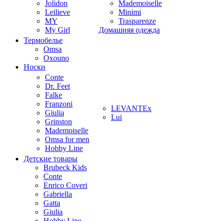
Jolidon
Mademoiselle
Leilieve
Minimi
MY
Trasparenze
My Girl
Домашняя одежда
Термобелье
Omsa
Oxouno
Носки
Conte
Dr. Feet
Falke
Franzoni
LEVANTEx
Giulia
Lui
Grinston
Mademoiselle
Omsa for men
Hobby Line
Детские товары
Brubeck Kids
Conte
Enrico Coveri
Gabriella
Gatta
Giulia
Hobby Line