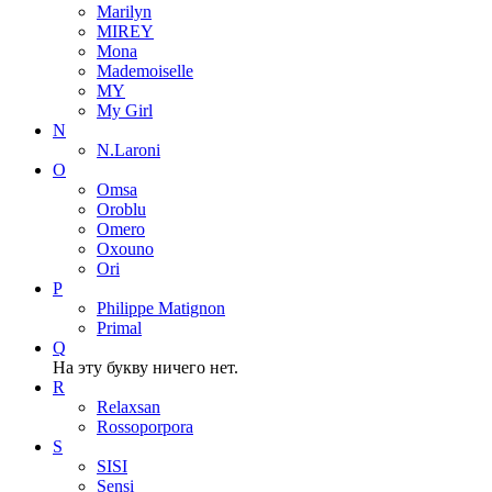
Marilyn
MIREY
Mona
Mademoiselle
MY
My Girl
N
N.Laroni
O
Omsa
Oroblu
Omero
Oxouno
Ori
P
Philippe Matignon
Primal
Q
На эту букву ничего нет.
R
Relaxsan
Rossoporpora
S
SISI
Sensi