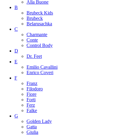
Alla Buone
B
Brubeck Kids
Brubeck
Belarusachka
C
Charmante
Conte
Control Body
D
Dr. Feet
E
Emilio Cavallini
Enrico Coveri
F
Franz
Filodoro
Fiore
Forti
Ferz
Falke
G
Golden Lady
Gatta
Giulia