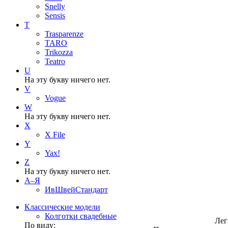
Snelly
Sensis
T
Trasparenze
TARO
Trikozza
Teatro
U
На эту букву ничего нет.
V
Vogue
W
На эту букву ничего нет.
X
X File
Y
Yax!
Z
На эту букву ничего нет.
А–Я
ИвШвейСтандарт
Классические модели
Колготки свадебные
Лег
По виду: