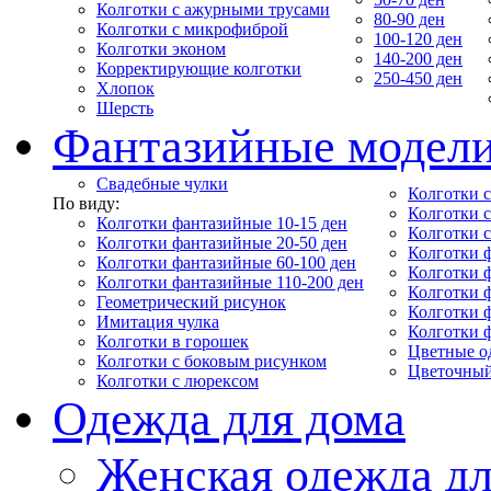
Колготки с ажурными трусами
80-90 ден
Колготки с микрофиброй
100-120 ден
Колготки эконом
140-200 ден
Корректирующие колготки
250-450 ден
Хлопок
Шерсть
Фантазийные модел
Свадебные чулки
Колготки с
По виду:
Колготки 
Колготки фантазийные 10-15 ден
Колготки 
Колготки фантазийные 20-50 ден
Колготки 
Колготки фантазийные 60-100 ден
Колготки 
Колготки фантазийные 110-200 ден
Колготки 
Геометрический рисунок
Колготки 
Имитация чулка
Колготки 
Колготки в горошек
Цветные о
Колготки с боковым рисунком
Цветочный
Колготки с люрексом
Одежда для дома
Женская одежда дл