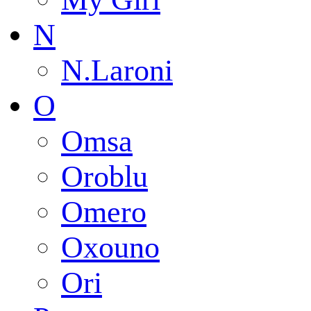
N
N.Laroni
O
Omsa
Oroblu
Omero
Oxouno
Ori