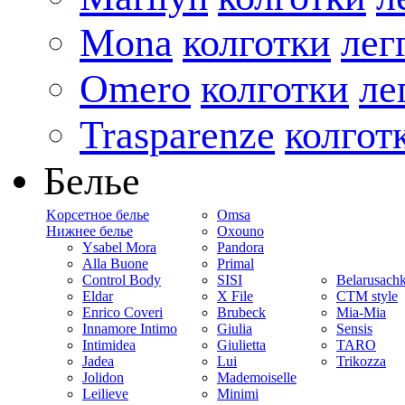
Mona
колготки
лег
Omero
колготки
ле
Trasparenze
колгот
Белье
Kорсетное белье
Omsa
Нижнее белье
Oxouno
Ysabel Mora
Pandora
Alla Buone
Primal
Control Body
SISI
Belarusach
Eldar
X File
CTM style
Enrico Coveri
Brubeck
Mia-Mia
Innamore Intimo
Giulia
Sensis
Intimidea
Giulietta
TARO
Jadea
Lui
Trikozza
Jolidon
Mademoiselle
Leilieve
Minimi