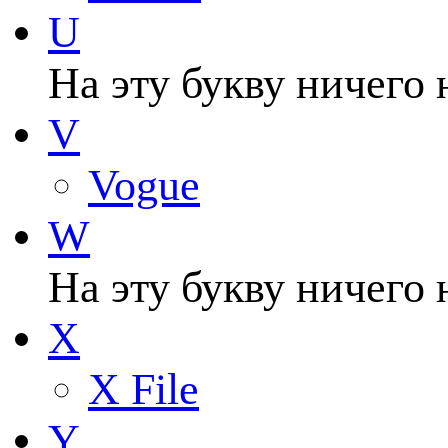
U
На эту букву ничего 
V
Vogue
W
На эту букву ничего 
X
X File
Y