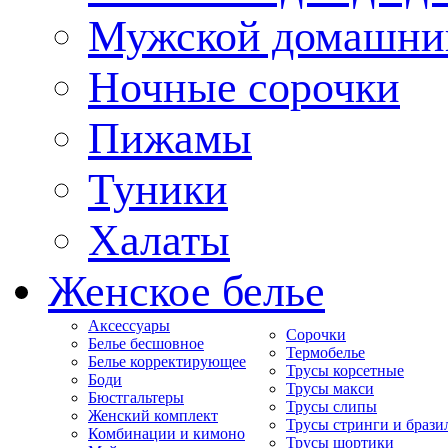
Мужской домашни
Ночные сорочки
Пижамы
Туники
Халаты
Женское белье
Аксессуары
Сорочки
Белье бесшовное
Термобелье
Белье корректирующее
Трусы корсетные
Боди
Трусы макси
Бюстгальтеры
Трусы слипы
Женский комплект
Трусы стринги и брази
Комбинации и кимоно
Трусы шортики