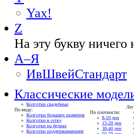
Yax!
Z
На эту букву ничего 
А–Я
ИвШвейСтандарт
Классические модел
Колготки свадебные
Лег
По виду:
По плотности:
Колготки больших размеров
8-10 ден
Колготки в сетку
15-20 ден
Колготки на бедрах
30-40 ден
Колготки поддерживающие
50-70 ден