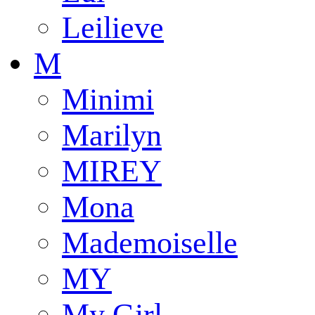
Leilieve
M
Minimi
Marilyn
MIREY
Mona
Mademoiselle
MY
My Girl