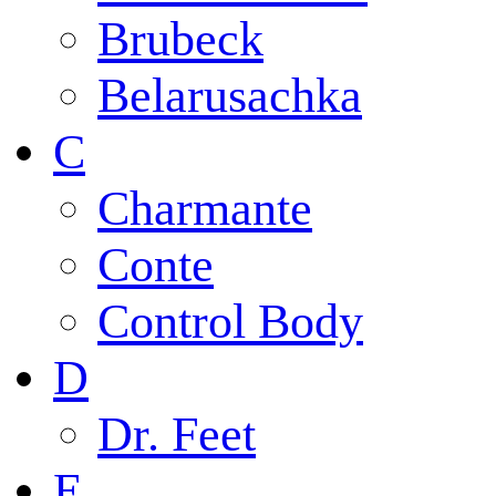
Brubeck
Belarusachka
C
Charmante
Conte
Control Body
D
Dr. Feet
E