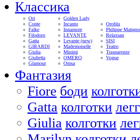
Классика
Ori
Golden Lady
Conte
Incanto
Oroblu
Falke
Innamore
Philippe Matign
Filodoro
LEVANTE
Relaxsan
Gatta
Levante (new)
SISI
GIRARDI
Mademoiselle
Teatro
Giulia
Minimi
Trasparenze
Giulietta
OMERO
Vogue
Glamour
Omsa
Фантазия
Fiore
боди
колготк
Gatta
колготки
лег
Giulia
колготки
ле
Marilyn
колготки
л