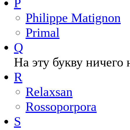
P
Philippe Matignon
Primal
Q
На эту букву ничего 
R
Relaxsan
Rossoporpora
S