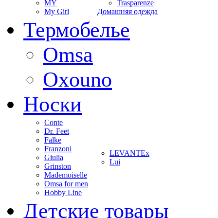
MY
Trasparenze
My Girl
Домашняя одежда
Термобелье
Omsa
Oxouno
Носки
Conte
Dr. Feet
Falke
Franzoni
LEVANTEx
Giulia
Lui
Grinston
Mademoiselle
Omsa for men
Hobby Line
Детские товары