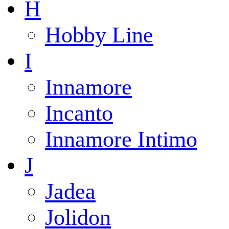
H
Hobby Line
I
Innamore
Incanto
Innamore Intimo
J
Jadea
Jolidon