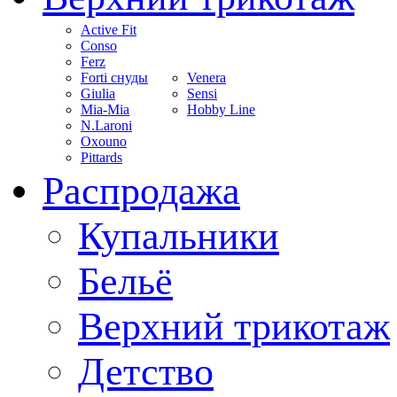
Active Fit
Conso
Ferz
Forti снуды
Venera
Giulia
Sensi
Mia-Mia
Hobby Line
N.Laroni
Oxouno
Pittards
Распродажа
Купальники
Бельё
Верхний трикотаж
Детство