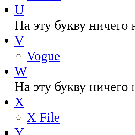
U
На эту букву ничего 
V
Vogue
W
На эту букву ничего 
X
X File
Y