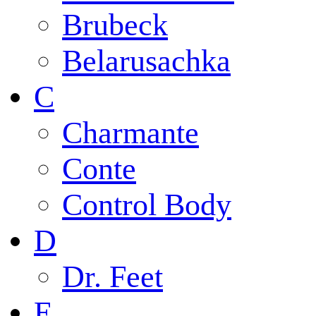
Brubeck
Belarusachka
C
Charmante
Conte
Control Body
D
Dr. Feet
E