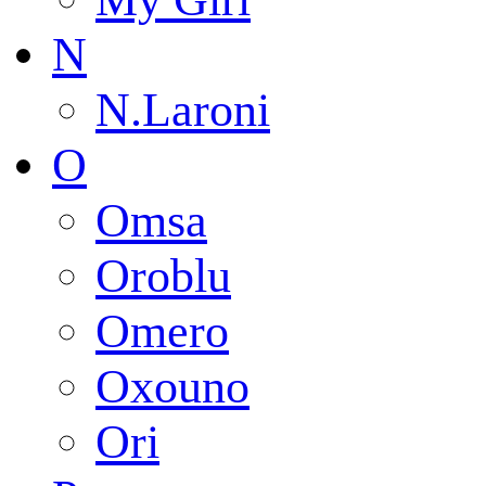
N
N.Laroni
O
Omsa
Oroblu
Omero
Oxouno
Ori