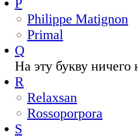
P
Philippe Matignon
Primal
Q
На эту букву ничего 
R
Relaxsan
Rossoporpora
S