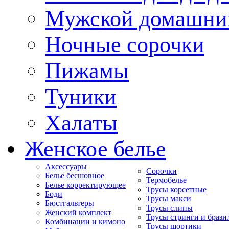
Мужской домашни
Ночные сорочки
Пижамы
Туники
Халаты
Женское белье
Аксессуары
Сорочки
Белье бесшовное
Термобелье
Белье корректирующее
Трусы корсетные
Боди
Трусы макси
Бюстгальтеры
Трусы слипы
Женский комплект
Трусы стринги и брази
Комбинации и кимоно
Трусы шортики