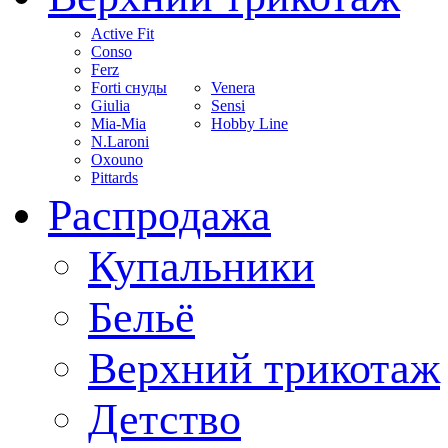
Active Fit
Conso
Ferz
Forti снуды
Venera
Giulia
Sensi
Mia-Mia
Hobby Line
N.Laroni
Oxouno
Pittards
Распродажа
Купальники
Бельё
Верхний трикотаж
Детство