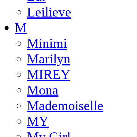
Leilieve
M
Minimi
Marilyn
MIREY
Mona
Mademoiselle
MY
My Girl