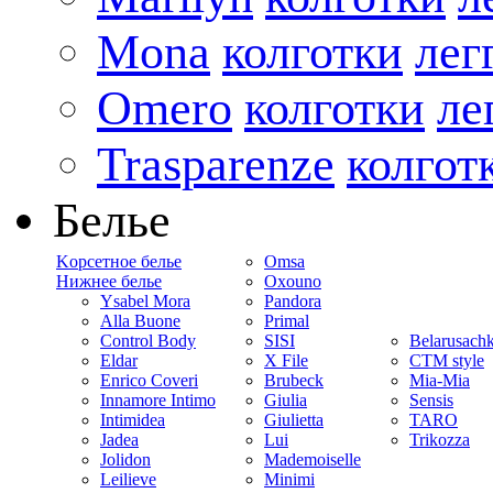
Mona
колготки
лег
Omero
колготки
ле
Trasparenze
колгот
Белье
Kорсетное белье
Omsa
Нижнее белье
Oxouno
Ysabel Mora
Pandora
Alla Buone
Primal
Control Body
SISI
Belarusach
Eldar
X File
CTM style
Enrico Coveri
Brubeck
Mia-Mia
Innamore Intimo
Giulia
Sensis
Intimidea
Giulietta
TARO
Jadea
Lui
Trikozza
Jolidon
Mademoiselle
Leilieve
Minimi