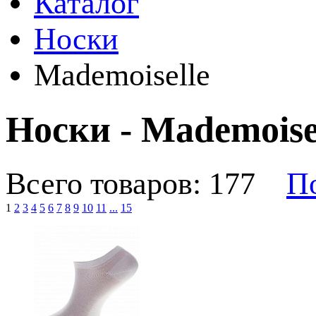
Каталог
Носки
Mademoiselle
Носки - Mademoise
Всего товаров: 177
По
1
2
3
4
5
6
7
8
9
10
11
...
15