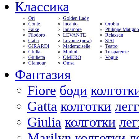
Классика
Ori
Golden Lady
Conte
Incanto
Oroblu
Falke
Innamore
Philippe Matign
Filodoro
LEVANTE
Relaxsan
Gatta
Levante (new)
SISI
GIRARDI
Mademoiselle
Teatro
Giulia
Minimi
Trasparenze
Giulietta
OMERO
Vogue
Glamour
Omsa
Фантазия
Fiore
боди
колготк
Gatta
колготки
лег
Giulia
колготки
ле
Marilyn
колготки
л