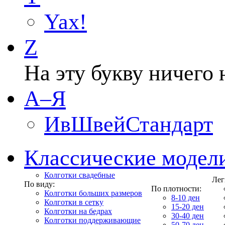
Yax!
Z
На эту букву ничего 
А–Я
ИвШвейСтандарт
Классические модел
Колготки свадебные
Лег
По виду:
По плотности:
Колготки больших размеров
8-10 ден
Колготки в сетку
15-20 ден
Колготки на бедрах
30-40 ден
Колготки поддерживающие
50-70 ден