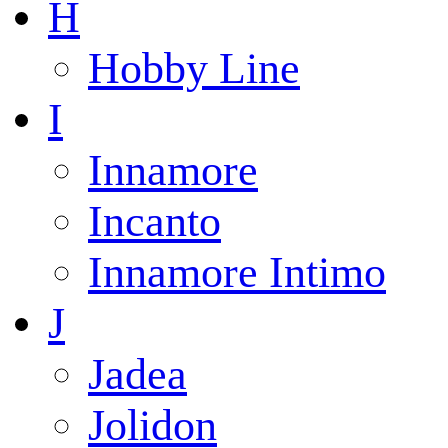
H
Hobby Line
I
Innamore
Incanto
Innamore Intimo
J
Jadea
Jolidon