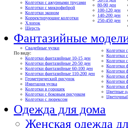
Колготки с ажурными трусами
80-90 ден
Колготки с микрофиброй
100-120 ден
Колготки эконом
140-200 ден
Корректирующие колготки
250-450 ден
Хлопок
Шерсть
Фантазийные модел
Свадебные чулки
Колготки с
По виду:
Колготки 
Колготки фантазийные 10-15 ден
Колготки 
Колготки фантазийные 20-50 ден
Колготки 
Колготки фантазийные 60-100 ден
Колготки 
Колготки фантазийные 110-200 ден
Колготки 
Геометрический рисунок
Колготки 
Имитация чулка
Колготки 
Колготки в горошек
Цветные о
Колготки с боковым рисунком
Цветочный
Колготки с люрексом
Одежда для дома
Женская одежда дл