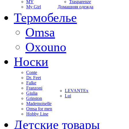
MY
Trasparenze
My Girl
Домашняя одежда
Термобелье
Omsa
Oxouno
Носки
Conte
Dr. Feet
Falke
Franzoni
LEVANTEx
Giulia
Lui
Grinston
Mademoiselle
Omsa for men
Hobby Line
Детские товары