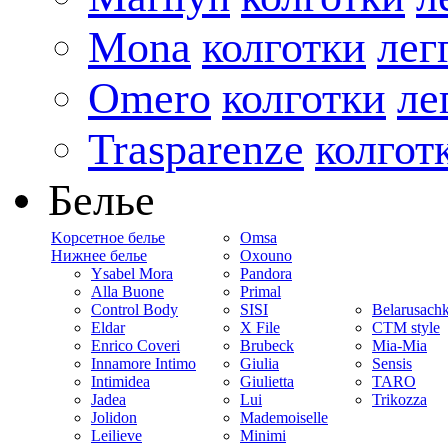
Mona
колготки
лег
Omero
колготки
ле
Trasparenze
колгот
Белье
Kорсетное белье
Omsa
Нижнее белье
Oxouno
Ysabel Mora
Pandora
Alla Buone
Primal
Control Body
SISI
Belarusach
Eldar
X File
CTM style
Enrico Coveri
Brubeck
Mia-Mia
Innamore Intimo
Giulia
Sensis
Intimidea
Giulietta
TARO
Jadea
Lui
Trikozza
Jolidon
Mademoiselle
Leilieve
Minimi