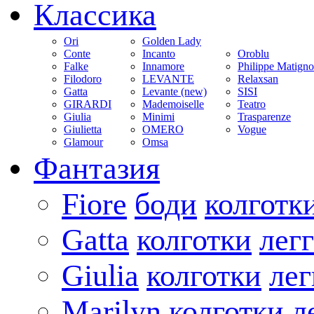
Классика
Ori
Golden Lady
Conte
Incanto
Oroblu
Falke
Innamore
Philippe Matign
Filodoro
LEVANTE
Relaxsan
Gatta
Levante (new)
SISI
GIRARDI
Mademoiselle
Teatro
Giulia
Minimi
Trasparenze
Giulietta
OMERO
Vogue
Glamour
Omsa
Фантазия
Fiore
боди
колготк
Gatta
колготки
лег
Giulia
колготки
ле
Marilyn
колготки
л