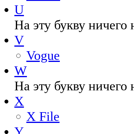
U
На эту букву ничего 
V
Vogue
W
На эту букву ничего 
X
X File
Y