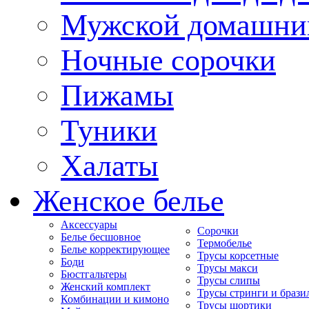
Мужской домашни
Ночные сорочки
Пижамы
Туники
Халаты
Женское белье
Аксессуары
Сорочки
Белье бесшовное
Термобелье
Белье корректирующее
Трусы корсетные
Боди
Трусы макси
Бюстгальтеры
Трусы слипы
Женский комплект
Трусы стринги и брази
Комбинации и кимоно
Трусы шортики