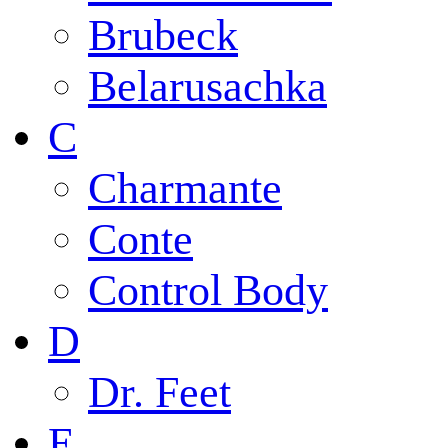
Brubeck
Belarusachka
C
Charmante
Conte
Control Body
D
Dr. Feet
E