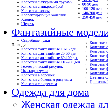
Колготки с ажурными трусами
80-90 ден
Колготки с микрофиброй
100-120 ден
Колготки эконом
140-200 ден
Корректирующие колготки
250-450 ден
Хлопок
Шерсть
Фантазийные модел
Свадебные чулки
Колготки с
По виду:
Колготки 
Колготки фантазийные 10-15 ден
Колготки 
Колготки фантазийные 20-50 ден
Колготки 
Колготки фантазийные 60-100 ден
Колготки 
Колготки фантазийные 110-200 ден
Колготки 
Геометрический рисунок
Колготки 
Имитация чулка
Колготки 
Колготки в горошек
Цветные о
Колготки с боковым рисунком
Цветочный
Колготки с люрексом
Одежда для дома
Женская одежда дл