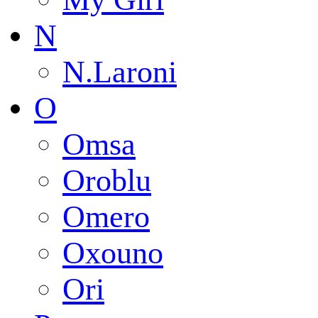
N
N.Laroni
O
Omsa
Oroblu
Omero
Oxouno
Ori