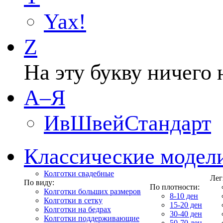
Yax!
Z
На эту букву ничего 
А–Я
ИвШвейСтандарт
Классические модел
Колготки свадебные
Лег
По виду:
По плотности:
Колготки больших размеров
8-10 ден
Колготки в сетку
15-20 ден
Колготки на бедрах
30-40 ден
Колготки поддерживающие
50-70 ден