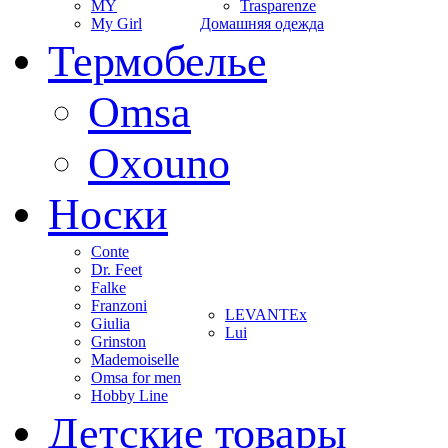
MY
Trasparenze
My Girl
Домашняя одежда
Термобелье
Omsa
Oxouno
Носки
Conte
Dr. Feet
Falke
Franzoni
LEVANTEx
Giulia
Lui
Grinston
Mademoiselle
Omsa for men
Hobby Line
Детские товары