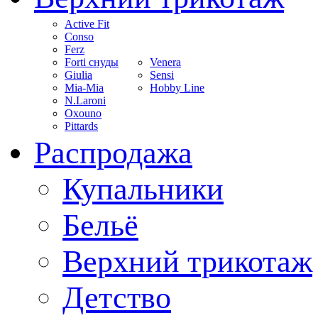
Active Fit
Conso
Ferz
Forti снуды
Venera
Giulia
Sensi
Mia-Mia
Hobby Line
N.Laroni
Oxouno
Pittards
Распродажа
Купальники
Бельё
Верхний трикотаж
Детство