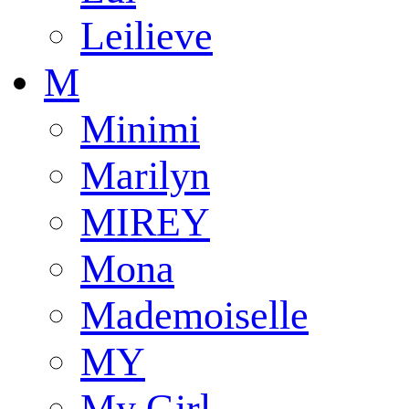
Leilieve
M
Minimi
Marilyn
MIREY
Mona
Mademoiselle
MY
My Girl