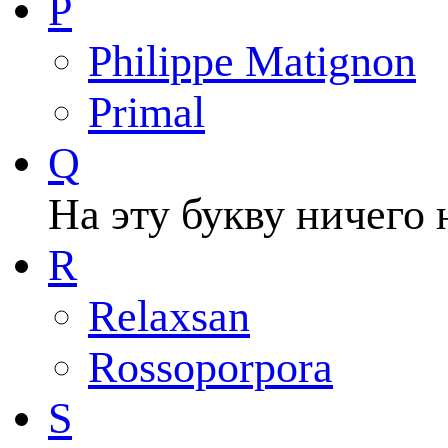
P
Philippe Matignon
Primal
Q
На эту букву ничего 
R
Relaxsan
Rossoporpora
S