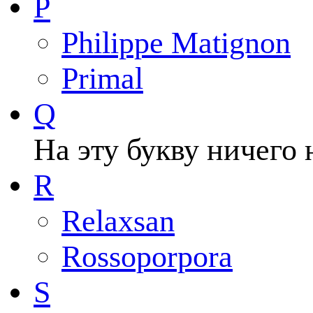
P
Philippe Matignon
Primal
Q
На эту букву ничего 
R
Relaxsan
Rossoporpora
S