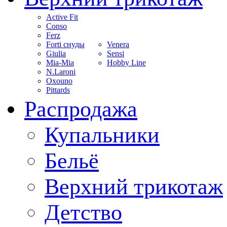
Active Fit
Conso
Ferz
Forti снуды
Venera
Giulia
Sensi
Mia-Mia
Hobby Line
N.Laroni
Oxouno
Pittards
Распродажа
Купальники
Бельё
Верхний трикотаж
Детство