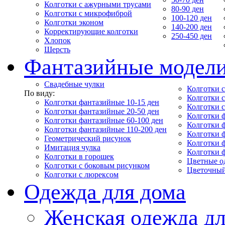
Колготки с ажурными трусами
80-90 ден
Колготки с микрофиброй
100-120 ден
Колготки эконом
140-200 ден
Корректирующие колготки
250-450 ден
Хлопок
Шерсть
Фантазийные модел
Свадебные чулки
Колготки с
По виду:
Колготки 
Колготки фантазийные 10-15 ден
Колготки 
Колготки фантазийные 20-50 ден
Колготки 
Колготки фантазийные 60-100 ден
Колготки 
Колготки фантазийные 110-200 ден
Колготки 
Геометрический рисунок
Колготки 
Имитация чулка
Колготки 
Колготки в горошек
Цветные о
Колготки с боковым рисунком
Цветочный
Колготки с люрексом
Одежда для дома
Женская одежда дл