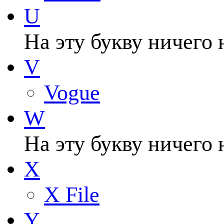
U
На эту букву ничего 
V
Vogue
W
На эту букву ничего 
X
X File
Y