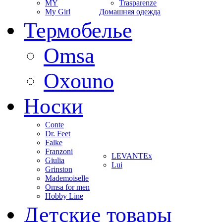
MY
Trasparenze
My Girl
Домашняя одежда
Термобелье
Omsa
Oxouno
Носки
Conte
Dr. Feet
Falke
Franzoni
LEVANTEx
Giulia
Lui
Grinston
Mademoiselle
Omsa for men
Hobby Line
Детские товары