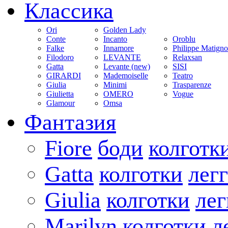
Классика
Ori
Golden Lady
Conte
Incanto
Oroblu
Falke
Innamore
Philippe Matign
Filodoro
LEVANTE
Relaxsan
Gatta
Levante (new)
SISI
GIRARDI
Mademoiselle
Teatro
Giulia
Minimi
Trasparenze
Giulietta
OMERO
Vogue
Glamour
Omsa
Фантазия
Fiore
боди
колготк
Gatta
колготки
лег
Giulia
колготки
ле
Marilyn
колготки
л