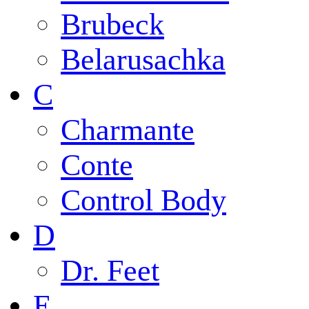
Brubeck
Belarusachka
C
Charmante
Conte
Control Body
D
Dr. Feet
E