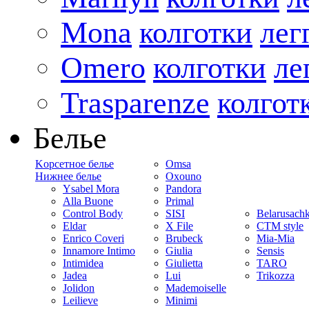
Mona
колготки
лег
Omero
колготки
ле
Trasparenze
колгот
Белье
Kорсетное белье
Omsa
Нижнее белье
Oxouno
Ysabel Mora
Pandora
Alla Buone
Primal
Control Body
SISI
Belarusach
Eldar
X File
CTM style
Enrico Coveri
Brubeck
Mia-Mia
Innamore Intimo
Giulia
Sensis
Intimidea
Giulietta
TARO
Jadea
Lui
Trikozza
Jolidon
Mademoiselle
Leilieve
Minimi