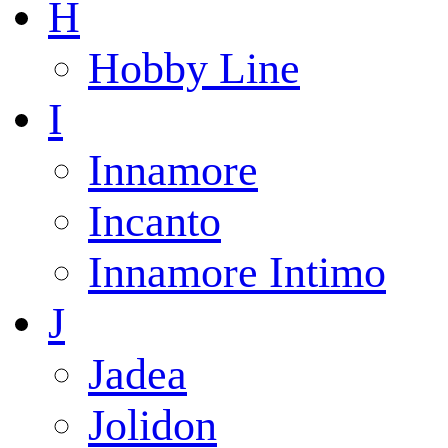
H
Hobby Line
I
Innamore
Incanto
Innamore Intimo
J
Jadea
Jolidon