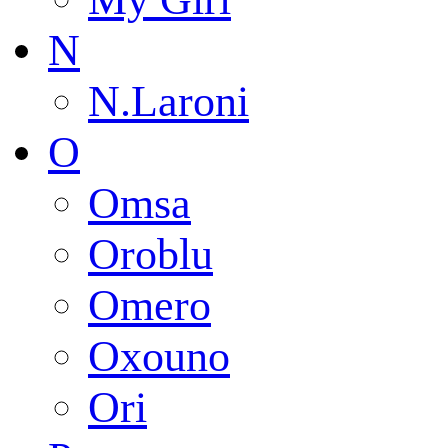
N
N.Laroni
O
Omsa
Oroblu
Omero
Oxouno
Ori