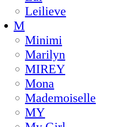
Leilieve
M
Minimi
Marilyn
MIREY
Mona
Mademoiselle
MY
My Girl