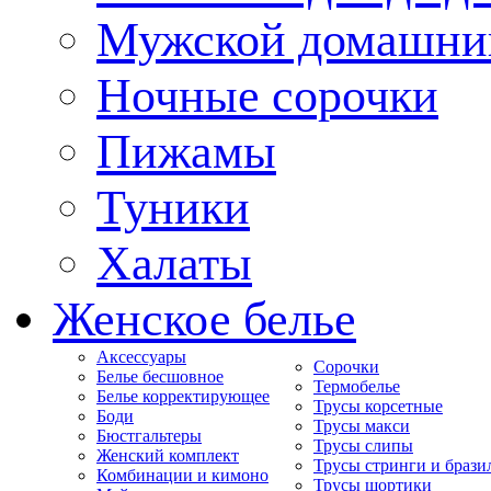
Мужской домашни
Ночные сорочки
Пижамы
Туники
Халаты
Женское белье
Аксессуары
Сорочки
Белье бесшовное
Термобелье
Белье корректирующее
Трусы корсетные
Боди
Трусы макси
Бюстгальтеры
Трусы слипы
Женский комплект
Трусы стринги и брази
Комбинации и кимоно
Трусы шортики