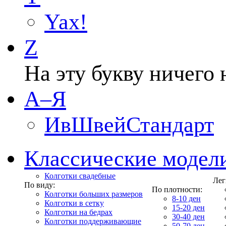
Yax!
Z
На эту букву ничего 
А–Я
ИвШвейСтандарт
Классические модел
Колготки свадебные
Лег
По виду:
По плотности:
Колготки больших размеров
8-10 ден
Колготки в сетку
15-20 ден
Колготки на бедрах
30-40 ден
Колготки поддерживающие
50-70 ден