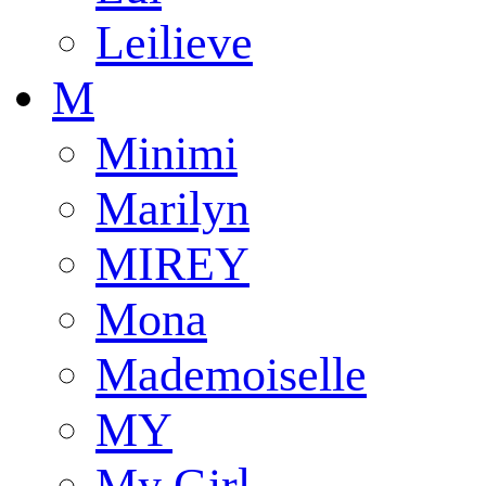
Leilieve
M
Minimi
Marilyn
MIREY
Mona
Mademoiselle
MY
My Girl