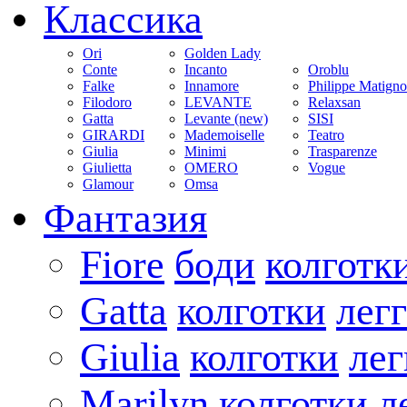
Классика
Ori
Golden Lady
Conte
Incanto
Oroblu
Falke
Innamore
Philippe Matign
Filodoro
LEVANTE
Relaxsan
Gatta
Levante (new)
SISI
GIRARDI
Mademoiselle
Teatro
Giulia
Minimi
Trasparenze
Giulietta
OMERO
Vogue
Glamour
Omsa
Фантазия
Fiore
боди
колготк
Gatta
колготки
лег
Giulia
колготки
ле
Marilyn
колготки
л