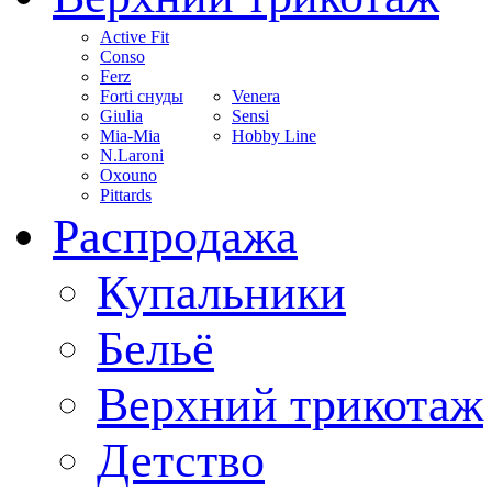
Active Fit
Conso
Ferz
Forti снуды
Venera
Giulia
Sensi
Mia-Mia
Hobby Line
N.Laroni
Oxouno
Pittards
Распродажа
Купальники
Бельё
Верхний трикотаж
Детство