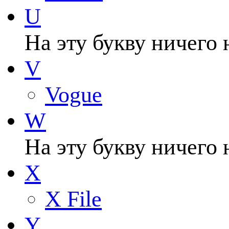
U
На эту букву ничего 
V
Vogue
W
На эту букву ничего 
X
X File
Y