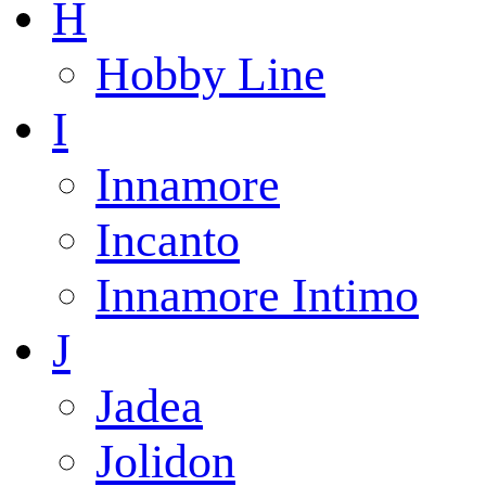
H
Hobby Line
I
Innamore
Incanto
Innamore Intimo
J
Jadea
Jolidon