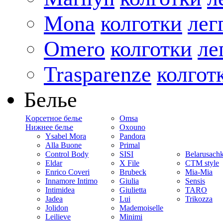
Mona
колготки
лег
Omero
колготки
ле
Trasparenze
колгот
Белье
Kорсетное белье
Omsa
Нижнее белье
Oxouno
Ysabel Mora
Pandora
Alla Buone
Primal
Control Body
SISI
Belarusach
Eldar
X File
CTM style
Enrico Coveri
Brubeck
Mia-Mia
Innamore Intimo
Giulia
Sensis
Intimidea
Giulietta
TARO
Jadea
Lui
Trikozza
Jolidon
Mademoiselle
Leilieve
Minimi