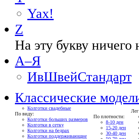
Yax!
Z
На эту букву ничего 
А–Я
ИвШвейСтандарт
Классические модел
Колготки свадебные
Лег
По виду:
По плотности:
Колготки больших размеров
8-10 ден
Колготки в сетку
15-20 ден
Колготки на бедрах
30-40 ден
Колготки поддерживающие
50-70 ден