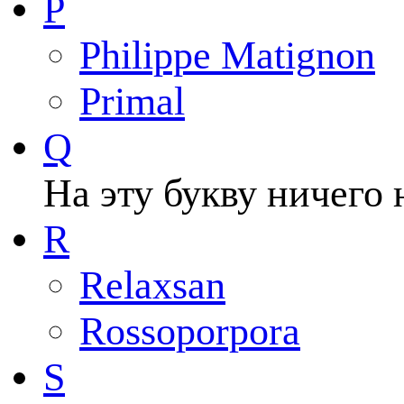
P
Philippe Matignon
Primal
Q
На эту букву ничего 
R
Relaxsan
Rossoporpora
S