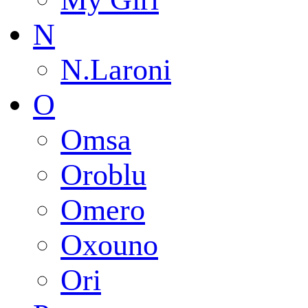
N
N.Laroni
O
Omsa
Oroblu
Omero
Oxouno
Ori