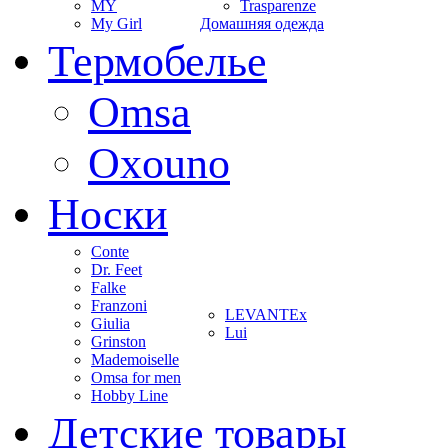
MY
Trasparenze
My Girl
Домашняя одежда
Термобелье
Omsa
Oxouno
Носки
Conte
Dr. Feet
Falke
Franzoni
LEVANTEx
Giulia
Lui
Grinston
Mademoiselle
Omsa for men
Hobby Line
Детские товары