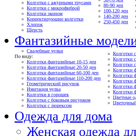
Колготки с ажурными трусами
80-90 ден
Колготки с микрофиброй
100-120 ден
Колготки эконом
140-200 ден
Корректирующие колготки
250-450 ден
Хлопок
Шерсть
Фантазийные модел
Свадебные чулки
Колготки с
По виду:
Колготки 
Колготки фантазийные 10-15 ден
Колготки 
Колготки фантазийные 20-50 ден
Колготки 
Колготки фантазийные 60-100 ден
Колготки 
Колготки фантазийные 110-200 ден
Колготки 
Геометрический рисунок
Колготки 
Имитация чулка
Колготки 
Колготки в горошек
Цветные о
Колготки с боковым рисунком
Цветочный
Колготки с люрексом
Одежда для дома
Женская одежда дл