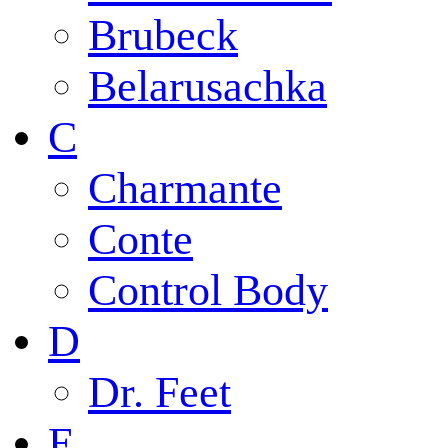
Brubeck
Belarusachka
C
Charmante
Conte
Control Body
D
Dr. Feet
E