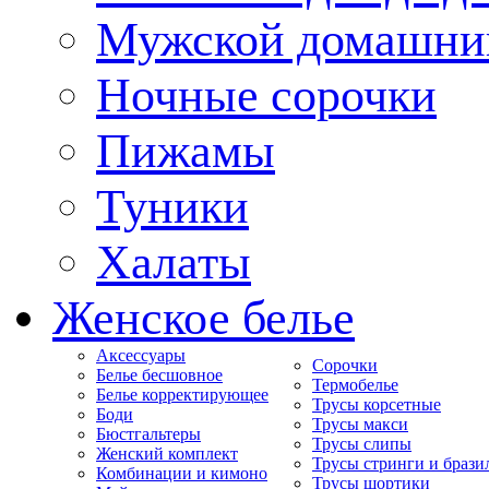
Мужской домашни
Ночные сорочки
Пижамы
Туники
Халаты
Женское белье
Аксессуары
Сорочки
Белье бесшовное
Термобелье
Белье корректирующее
Трусы корсетные
Боди
Трусы макси
Бюстгальтеры
Трусы слипы
Женский комплект
Трусы стринги и брази
Комбинации и кимоно
Трусы шортики