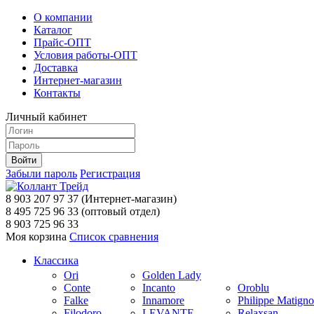
О компании
Каталог
Прайс-ОПТ
Условия работы-ОПТ
Доставка
Интернет-магазин
Контакты
Личный кабинет
Забыли пароль
Регистрация
8 903 207 97 37
(Интернет-магазин)
8 495 725 96 33
(оптовый отдел)
8 903 725 96 33
Моя корзина
Список сравнения
Классика
Ori
Golden Lady
Conte
Incanto
Oroblu
Falke
Innamore
Philippe Matign
Filodoro
LEVANTE
Relaxsan