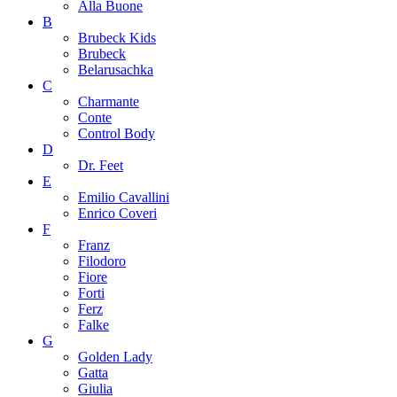
Alla Buone
B
Brubeck Kids
Brubeck
Belarusachka
C
Charmante
Conte
Control Body
D
Dr. Feet
E
Emilio Cavallini
Enrico Coveri
F
Franz
Filodoro
Fiore
Forti
Ferz
Falke
G
Golden Lady
Gatta
Giulia