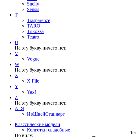
Snelly
Sensis
T
Trasparenze
TARO
Trikozza
Teatro
U
На эту букву ничего нет.
V
Vogue
W
На эту букву ничего нет.
X
X File
Y
Yax!
Z
На эту букву ничего нет.
А–Я
ИвШвейСтандарт
Классические модели
Колготки свадебные
Лег
По виду: