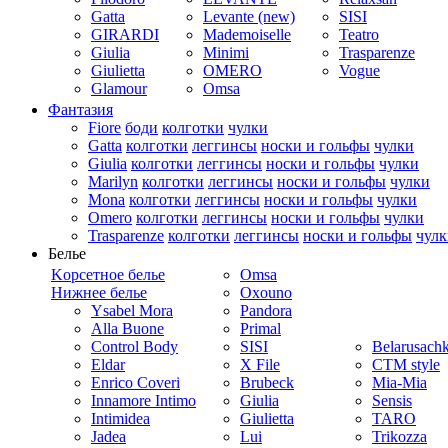
Gatta
Levante (new)
SISI
GIRARDI
Mademoiselle
Teatro
Giulia
Minimi
Trasparenze
Giulietta
OMERO
Vogue
Glamour
Omsa
Фантазия
Fiore
боди
колготки
чулки
Gatta
колготки
леггинсы
носки и гольфы
чулки
Giulia
колготки
леггинсы
носки и гольфы
чулки
Marilyn
колготки
леггинсы
носки и гольфы
чулки
Mona
колготки
леггинсы
носки и гольфы
чулки
Omero
колготки
леггинсы
носки и гольфы
чулки
Trasparenze
колготки
леггинсы
носки и гольфы
чулк
Белье
Kорсетное белье
Omsa
Нижнее белье
Oxouno
Ysabel Mora
Pandora
Alla Buone
Primal
Control Body
SISI
Belarusach
Eldar
X File
CTM style
Enrico Coveri
Brubeck
Mia-Mia
Innamore Intimo
Giulia
Sensis
Intimidea
Giulietta
TARO
Jadea
Lui
Trikozza