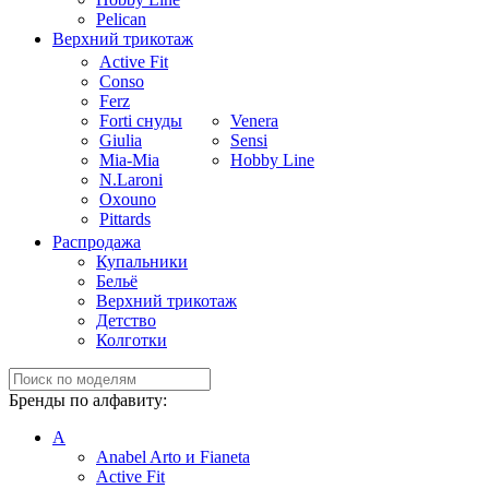
Pelican
Верхний трикотаж
Active Fit
Conso
Ferz
Forti снуды
Venera
Giulia
Sensi
Mia-Mia
Hobby Line
N.Laroni
Oxouno
Pittards
Распродажа
Купальники
Бельё
Верхний трикотаж
Детство
Колготки
Бренды по алфавиту:
A
Anabel Arto и Fianeta
Active Fit