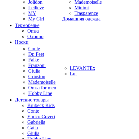
Jolidon
Mademoiselle
Leilieve
Minimi
MY
Trasparenze
My Girl
Домашняя одежда
Термобелье
Omsa
Oxouno
Носки
Conte
Dr. Feet
Falke
Franzoni
LEVANTEx
Giulia
Lui
Grinston
Mademoiselle
Omsa for men
Hobby Line
Детские товары
Brubeck Kids
Conte
Enrico Coveri
Gabriella
Gatta
Giulia
Hobby Line