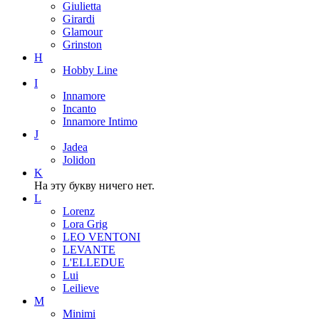
Giulietta
Girardi
Glamour
Grinston
H
Hobby Line
I
Innamore
Incanto
Innamore Intimo
J
Jadea
Jolidon
K
На эту букву ничего нет.
L
Lorenz
Lora Grig
LEO VENTONI
LEVANTE
L'ELLEDUE
Lui
Leilieve
M
Minimi