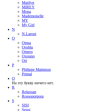
Marilyn
MIREY
Mona
Mademoiselle
MY
My Girl
N
N.Laroni
O
Omsa
Oroblu
Omero
Oxouno
Ori
P
Philippe Matignon
Primal
Q
На эту букву ничего нет.
R
Relaxsan
Rossoporpora
S
SISI
Sensi