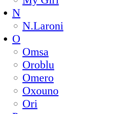
N
N.Laroni
O
Omsa
Oroblu
Omero
Oxouno
Ori