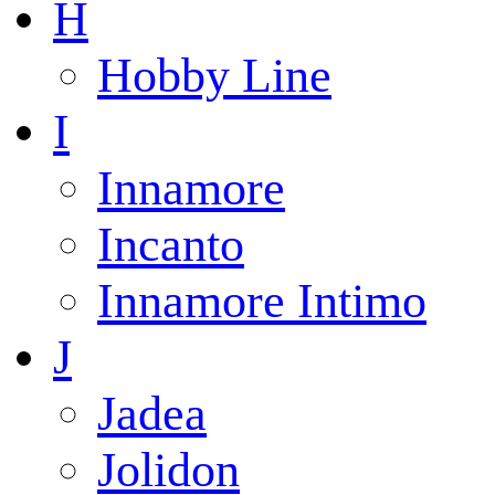
H
Hobby Line
I
Innamore
Incanto
Innamore Intimo
J
Jadea
Jolidon