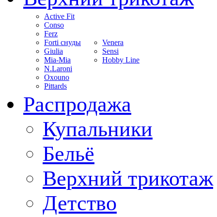
Active Fit
Conso
Ferz
Forti снуды
Venera
Giulia
Sensi
Mia-Mia
Hobby Line
N.Laroni
Oxouno
Pittards
Распродажа
Купальники
Бельё
Верхний трикотаж
Детство