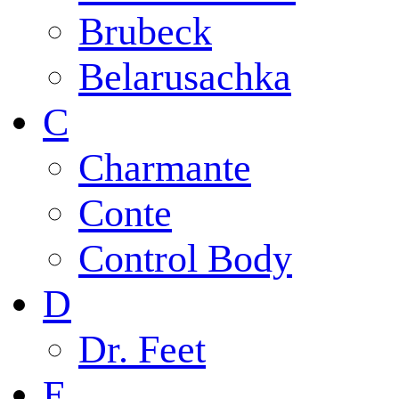
Brubeck
Belarusachka
C
Charmante
Conte
Control Body
D
Dr. Feet
E