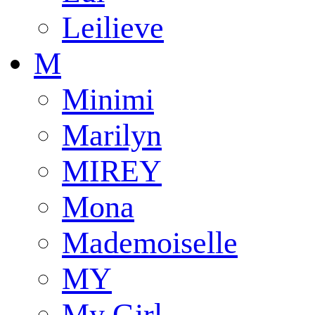
Leilieve
M
Minimi
Marilyn
MIREY
Mona
Mademoiselle
MY
My Girl