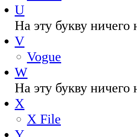
U
На эту букву ничего 
V
Vogue
W
На эту букву ничего 
X
X File
Y