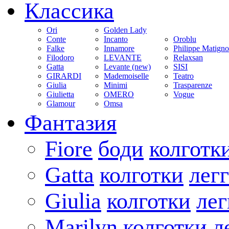
Классика
Ori
Golden Lady
Conte
Incanto
Oroblu
Falke
Innamore
Philippe Matign
Filodoro
LEVANTE
Relaxsan
Gatta
Levante (new)
SISI
GIRARDI
Mademoiselle
Teatro
Giulia
Minimi
Trasparenze
Giulietta
OMERO
Vogue
Glamour
Omsa
Фантазия
Fiore
боди
колготк
Gatta
колготки
лег
Giulia
колготки
ле
Marilyn
колготки
л