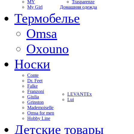
MY
Trasparenze
My Girl
Домашняя одежда
Термобелье
Omsa
Oxouno
Носки
Conte
Dr. Feet
Falke
Franzoni
LEVANTEx
Giulia
Lui
Grinston
Mademoiselle
Omsa for men
Hobby Line
Детские товары