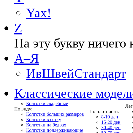
Yax!
Z
На эту букву ничего 
А–Я
ИвШвейСтандарт
Классические модел
Колготки свадебные
Лег
По виду:
По плотности:
Колготки больших размеров
8-10 ден
Колготки в сетку
15-20 ден
Колготки на бедрах
30-40 ден
Колготки поддерживающие
50-70 ден