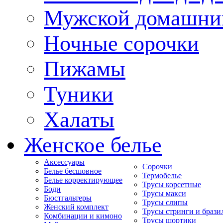
Мужской домашни
Ночные сорочки
Пижамы
Туники
Халаты
Женское белье
Аксессуары
Сорочки
Белье бесшовное
Термобелье
Белье корректирующее
Трусы корсетные
Боди
Трусы макси
Бюстгальтеры
Трусы слипы
Женский комплект
Трусы стринги и брази
Комбинации и кимоно
Трусы шортики