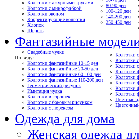
Колготки с ажурными трусами
80-90 ден
Колготки с микрофиброй
100-120 ден
Колготки эконом
140-200 ден
Корректирующие колготки
250-450 ден
Хлопок
Шерсть
Фантазийные модел
Свадебные чулки
Колготки с
По виду:
Колготки 
Колготки фантазийные 10-15 ден
Колготки 
Колготки фантазийные 20-50 ден
Колготки 
Колготки фантазийные 60-100 ден
Колготки 
Колготки фантазийные 110-200 ден
Колготки 
Геометрический рисунок
Колготки 
Имитация чулка
Колготки 
Колготки в горошек
Цветные о
Колготки с боковым рисунком
Цветочный
Колготки с люрексом
Одежда для дома
Женская одежда дл