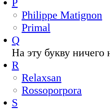
P
Philippe Matignon
Primal
Q
На эту букву ничего 
R
Relaxsan
Rossoporpora
S