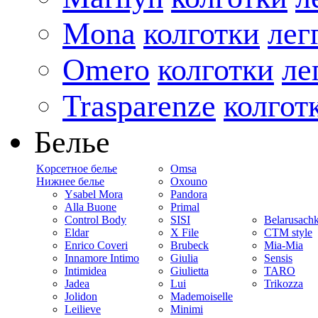
Mona
колготки
лег
Omero
колготки
ле
Trasparenze
колгот
Белье
Kорсетное белье
Omsa
Нижнее белье
Oxouno
Ysabel Mora
Pandora
Alla Buone
Primal
Control Body
SISI
Belarusach
Eldar
X File
CTM style
Enrico Coveri
Brubeck
Mia-Mia
Innamore Intimo
Giulia
Sensis
Intimidea
Giulietta
TARO
Jadea
Lui
Trikozza
Jolidon
Mademoiselle
Leilieve
Minimi