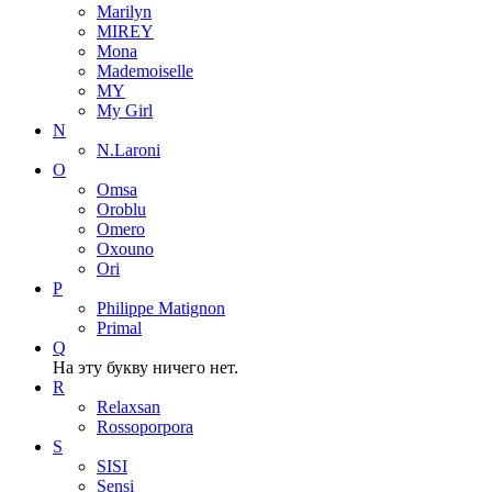
Marilyn
MIREY
Mona
Mademoiselle
MY
My Girl
N
N.Laroni
O
Omsa
Oroblu
Omero
Oxouno
Ori
P
Philippe Matignon
Primal
Q
На эту букву ничего нет.
R
Relaxsan
Rossoporpora
S
SISI
Sensi