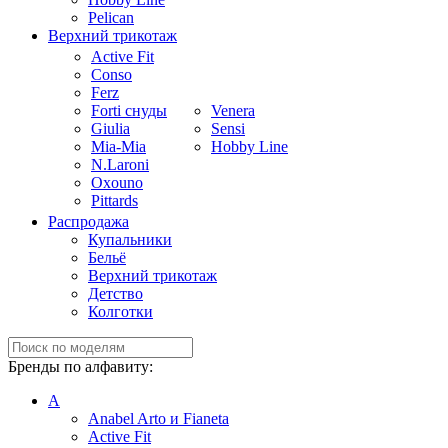
Pelican
Верхний трикотаж
Active Fit
Conso
Ferz
Forti снуды
Venera
Giulia
Sensi
Mia-Mia
Hobby Line
N.Laroni
Oxouno
Pittards
Распродажа
Купальники
Бельё
Верхний трикотаж
Детство
Колготки
Бренды по алфавиту:
A
Anabel Arto и Fianeta
Active Fit