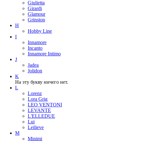
Giulietta
Girardi
Glamour
Grinston
H
Hobby Line
I
Innamore
Incanto
Innamore Intimo
J
Jadea
Jolidon
K
На эту букву ничего нет.
L
Lorenz
Lora Grig
LEO VENTONI
LEVANTE
L'ELLEDUE
Lui
Leilieve
M
Minimi