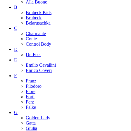
Alla Buone
B
Brubeck Kids
Brubeck
Belarusachka
C
Charmante
Conte
Control Body
D
Dr. Feet
E
Emilio Cavallini
Enrico Coveri
F
Franz
Filodoro
Fiore
Forti
Ferz
Falke
G
Golden Lady
Gatta
Giulia