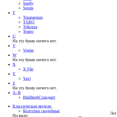
Snelly
Sensis
T
Trasparenze
TARO
Trikozza
Teatro
U
На эту букву ничего нет.
V
Vogue
W
На эту букву ничего нет.
X
X File
Y
Yax!
Z
На эту букву ничего нет.
А–Я
ИвШвейСтандарт
Классические модели
Колготки свадебные
Лег
По виду: