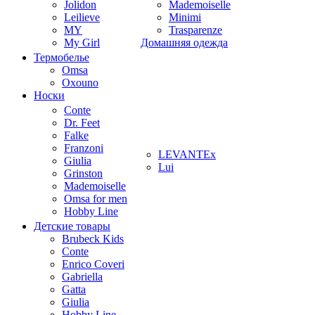
Jolidon
Mademoiselle
Leilieve
Minimi
MY
Trasparenze
My Girl
Домашняя одежда
Термобелье
Omsa
Oxouno
Носки
Conte
Dr. Feet
Falke
Franzoni
LEVANTEx
Giulia
Lui
Grinston
Mademoiselle
Omsa for men
Hobby Line
Детские товары
Brubeck Kids
Conte
Enrico Coveri
Gabriella
Gatta
Giulia
Hobby Line