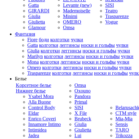
Gatta
Levante (new)
SISI
GIRARDI
Mademoiselle
Teatro
Giulia
Minimi
Trasparenze
Giulietta
OMERO
Vogue
Glamour
Omsa
Фантазия
Fiore
боди
колготки
чулки
Gatta
колготки
леггинсы
носки и гольфы
чулки
Giulia
колготки
леггинсы
носки и гольфы
чулки
Marilyn
колготки
леггинсы
носки и гольфы
чулки
Mona
колготки
леггинсы
носки и гольфы
чулки
Omero
колготки
леггинсы
носки и гольфы
чулки
Trasparenze
колготки
леггинсы
носки и гольфы
чулк
Белье
Kорсетное белье
Omsa
Нижнее белье
Oxouno
Ysabel Mora
Pandora
Alla Buone
Primal
Control Body
SISI
Belarusach
Eldar
X File
CTM style
Enrico Coveri
Brubeck
Mia-Mia
Innamore Intimo
Giulia
Sensis
Intimidea
Giulietta
TARO
Jadea
Lui
Trikozza