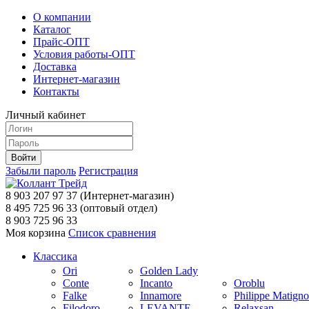
О компании
Каталог
Прайс-ОПТ
Условия работы-ОПТ
Доставка
Интернет-магазин
Контакты
Личный кабинет
Забыли пароль
Регистрация
8 903 207 97 37
(Интернет-магазин)
8 495 725 96 33
(оптовый отдел)
8 903 725 96 33
Моя корзина
Список сравнения
Классика
Ori
Golden Lady
Conte
Incanto
Oroblu
Falke
Innamore
Philippe Matign
Filodoro
LEVANTE
Relaxsan