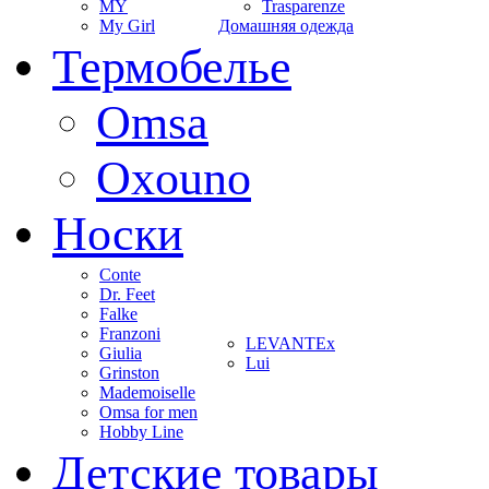
MY
Trasparenze
My Girl
Домашняя одежда
Термобелье
Omsa
Oxouno
Носки
Conte
Dr. Feet
Falke
Franzoni
LEVANTEx
Giulia
Lui
Grinston
Mademoiselle
Omsa for men
Hobby Line
Детские товары