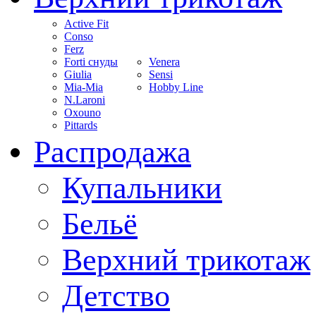
Active Fit
Conso
Ferz
Forti снуды
Venera
Giulia
Sensi
Mia-Mia
Hobby Line
N.Laroni
Oxouno
Pittards
Распродажа
Купальники
Бельё
Верхний трикотаж
Детство