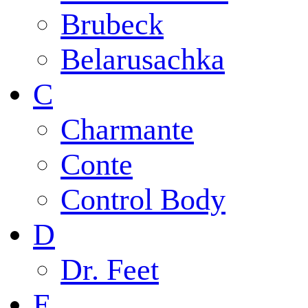
Brubeck
Belarusachka
C
Charmante
Conte
Control Body
D
Dr. Feet
E