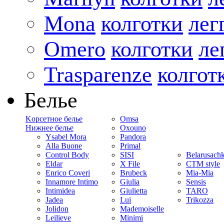
Mona
колготки
лег
Omero
колготки
ле
Trasparenze
колгот
Белье
Kорсетное белье
Omsa
Нижнее белье
Oxouno
Ysabel Mora
Pandora
Alla Buone
Primal
Control Body
SISI
Belarusach
Eldar
X File
CTM style
Enrico Coveri
Brubeck
Mia-Mia
Innamore Intimo
Giulia
Sensis
Intimidea
Giulietta
TARO
Jadea
Lui
Trikozza
Jolidon
Mademoiselle
Leilieve
Minimi