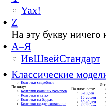
Yax!
Z
На эту букву ничего 
А–Я
ИвШвейСтандарт
Классические модел
Колготки свадебные
Лег
По виду:
По плотности:
Колготки больших размеров
8-10 ден
Колготки в сетку
15-20 ден
Колготки на бедрах
30-40 ден
Колготки поддерживающие
50-70 ден