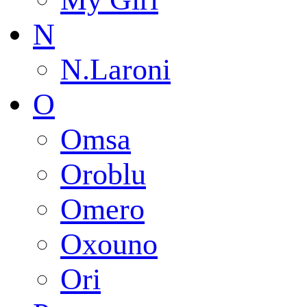
N
N.Laroni
O
Omsa
Oroblu
Omero
Oxouno
Ori