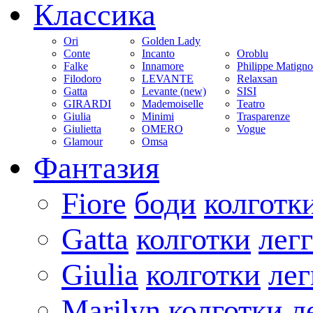
Классика
Ori
Golden Lady
Conte
Incanto
Oroblu
Falke
Innamore
Philippe Matign
Filodoro
LEVANTE
Relaxsan
Gatta
Levante (new)
SISI
GIRARDI
Mademoiselle
Teatro
Giulia
Minimi
Trasparenze
Giulietta
OMERO
Vogue
Glamour
Omsa
Фантазия
Fiore
боди
колготк
Gatta
колготки
лег
Giulia
колготки
ле
Marilyn
колготки
л