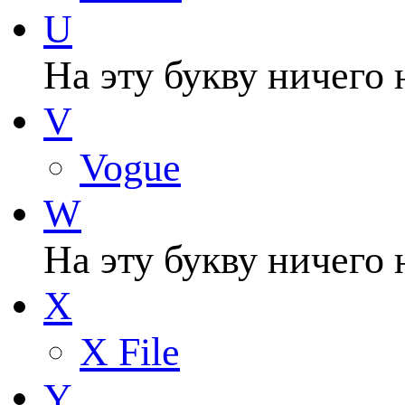
U
На эту букву ничего 
V
Vogue
W
На эту букву ничего 
X
X File
Y