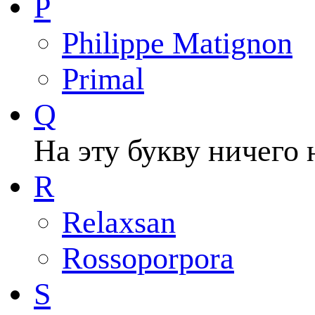
P
Philippe Matignon
Primal
Q
На эту букву ничего 
R
Relaxsan
Rossoporpora
S