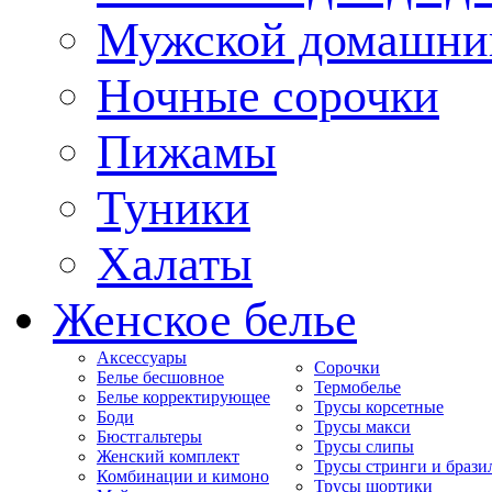
Мужской домашни
Ночные сорочки
Пижамы
Туники
Халаты
Женское белье
Аксессуары
Сорочки
Белье бесшовное
Термобелье
Белье корректирующее
Трусы корсетные
Боди
Трусы макси
Бюстгальтеры
Трусы слипы
Женский комплект
Трусы стринги и брази
Комбинации и кимоно
Трусы шортики