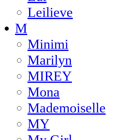
Leilieve
M
Minimi
Marilyn
MIREY
Mona
Mademoiselle
MY
My Girl