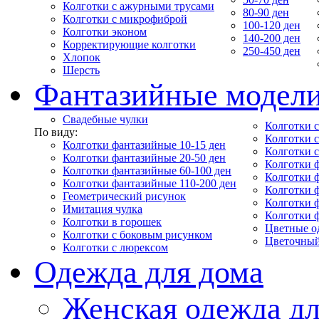
Колготки с ажурными трусами
80-90 ден
Колготки с микрофиброй
100-120 ден
Колготки эконом
140-200 ден
Корректирующие колготки
250-450 ден
Хлопок
Шерсть
Фантазийные модел
Свадебные чулки
Колготки с
По виду:
Колготки 
Колготки фантазийные 10-15 ден
Колготки 
Колготки фантазийные 20-50 ден
Колготки 
Колготки фантазийные 60-100 ден
Колготки 
Колготки фантазийные 110-200 ден
Колготки 
Геометрический рисунок
Колготки 
Имитация чулка
Колготки 
Колготки в горошек
Цветные о
Колготки с боковым рисунком
Цветочный
Колготки с люрексом
Одежда для дома
Женская одежда дл