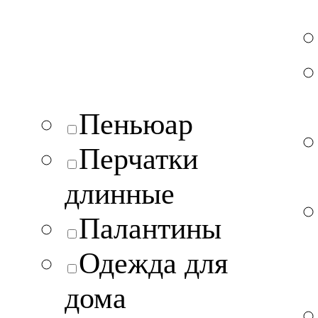
Пеньюар
Перчатки
длинные
Палантины
Одежда для
дома