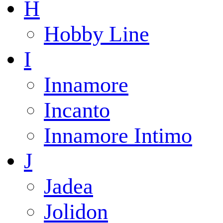
H
Hobby Line
I
Innamore
Incanto
Innamore Intimo
J
Jadea
Jolidon