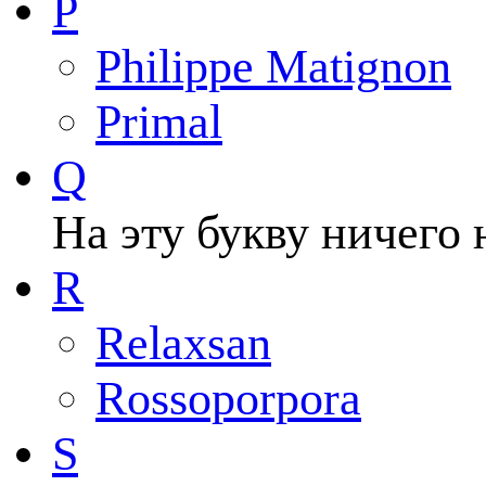
P
Philippe Matignon
Primal
Q
На эту букву ничего 
R
Relaxsan
Rossoporpora
S