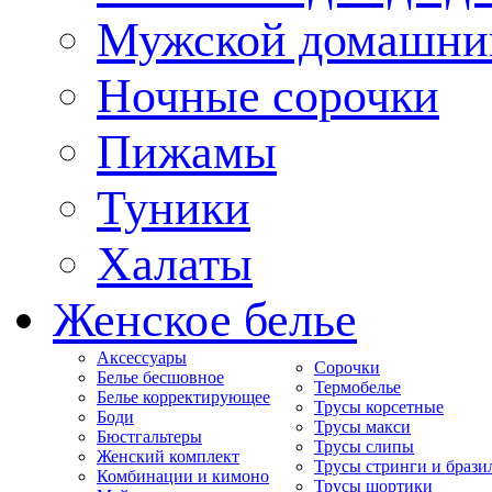
Мужской домашни
Ночные сорочки
Пижамы
Туники
Халаты
Женское белье
Аксессуары
Сорочки
Белье бесшовное
Термобелье
Белье корректирующее
Трусы корсетные
Боди
Трусы макси
Бюстгальтеры
Трусы слипы
Женский комплект
Трусы стринги и брази
Комбинации и кимоно
Трусы шортики