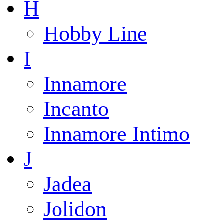
H
Hobby Line
I
Innamore
Incanto
Innamore Intimo
J
Jadea
Jolidon