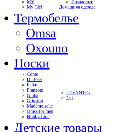
MY
Trasparenze
My Girl
Домашняя одежда
Термобелье
Omsa
Oxouno
Носки
Conte
Dr. Feet
Falke
Franzoni
LEVANTEx
Giulia
Lui
Grinston
Mademoiselle
Omsa for men
Hobby Line
Детские товары