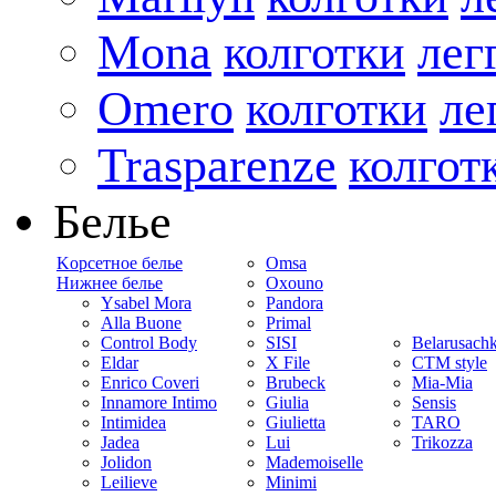
Mona
колготки
лег
Omero
колготки
ле
Trasparenze
колгот
Белье
Kорсетное белье
Omsa
Нижнее белье
Oxouno
Ysabel Mora
Pandora
Alla Buone
Primal
Control Body
SISI
Belarusach
Eldar
X File
CTM style
Enrico Coveri
Brubeck
Mia-Mia
Innamore Intimo
Giulia
Sensis
Intimidea
Giulietta
TARO
Jadea
Lui
Trikozza
Jolidon
Mademoiselle
Leilieve
Minimi