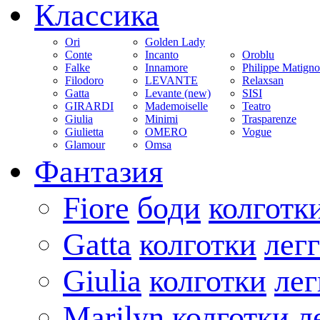
Классика
Ori
Golden Lady
Conte
Incanto
Oroblu
Falke
Innamore
Philippe Matign
Filodoro
LEVANTE
Relaxsan
Gatta
Levante (new)
SISI
GIRARDI
Mademoiselle
Teatro
Giulia
Minimi
Trasparenze
Giulietta
OMERO
Vogue
Glamour
Omsa
Фантазия
Fiore
боди
колготк
Gatta
колготки
лег
Giulia
колготки
ле
Marilyn
колготки
л