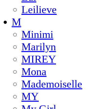
Leilieve
M
Minimi
Marilyn
MIREY
Mona
Mademoiselle
MY
My Girl