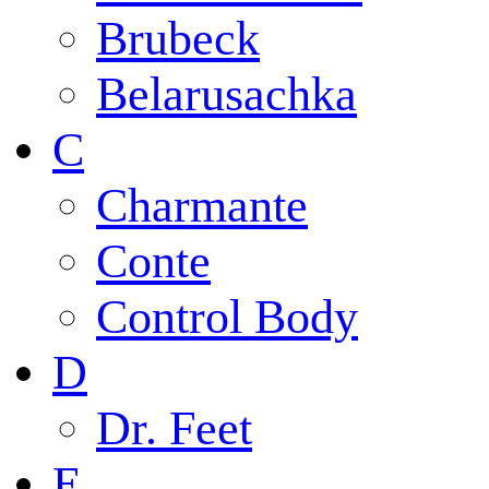
Brubeck
Belarusachka
C
Charmante
Conte
Control Body
D
Dr. Feet
E