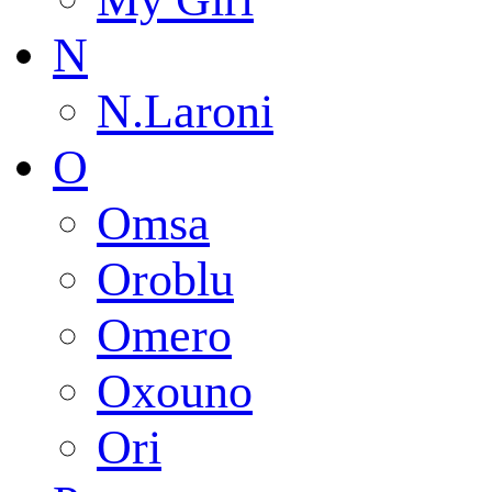
N
N.Laroni
O
Omsa
Oroblu
Omero
Oxouno
Ori