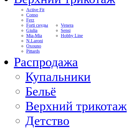
Active Fit
Conso
Ferz
Forti снуды
Venera
Giulia
Sensi
Mia-Mia
Hobby Line
N.Laroni
Oxouno
Pittards
Распродажа
Купальники
Бельё
Верхний трикотаж
Детство