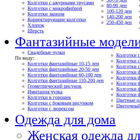
Колготки с ажурными трусами
80-90 ден
Колготки с микрофиброй
100-120 ден
Колготки эконом
140-200 ден
Корректирующие колготки
250-450 ден
Хлопок
Шерсть
Фантазийные модел
Свадебные чулки
Колготки с
По виду:
Колготки 
Колготки фантазийные 10-15 ден
Колготки 
Колготки фантазийные 20-50 ден
Колготки 
Колготки фантазийные 60-100 ден
Колготки 
Колготки фантазийные 110-200 ден
Колготки 
Геометрический рисунок
Колготки 
Имитация чулка
Колготки 
Колготки в горошек
Цветные о
Колготки с боковым рисунком
Цветочный
Колготки с люрексом
Одежда для дома
Женская одежда дл