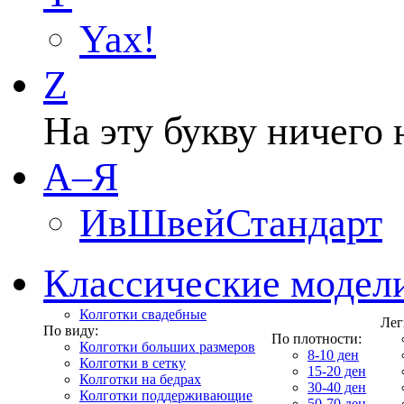
Yax!
Z
На эту букву ничего 
А–Я
ИвШвейСтандарт
Классические модел
Колготки свадебные
Лег
По виду:
По плотности:
Колготки больших размеров
8-10 ден
Колготки в сетку
15-20 ден
Колготки на бедрах
30-40 ден
Колготки поддерживающие
50-70 ден