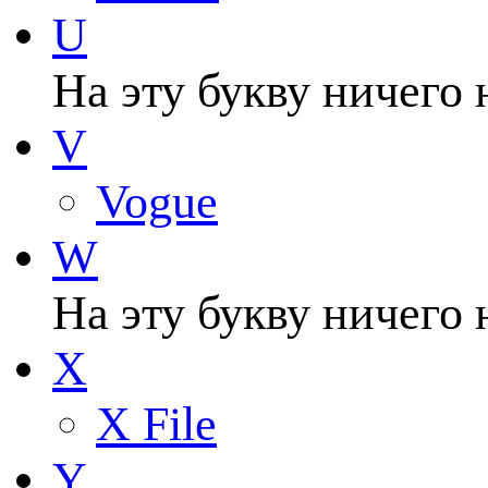
U
На эту букву ничего 
V
Vogue
W
На эту букву ничего 
X
X File
Y