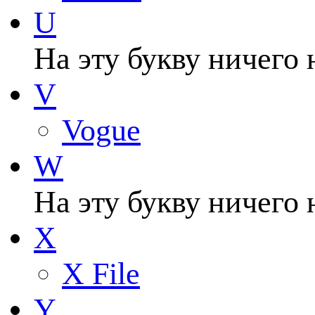
U
На эту букву ничего 
V
Vogue
W
На эту букву ничего 
X
X File
Y