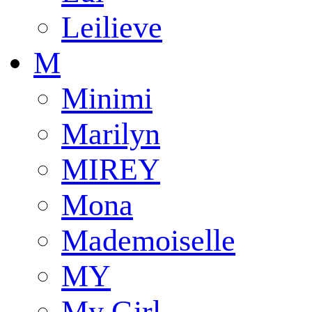
Leilieve
M
Minimi
Marilyn
MIREY
Mona
Mademoiselle
MY
My Girl