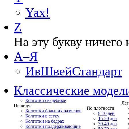
Yax!
Z
На эту букву ничего 
А–Я
ИвШвейСтандарт
Классические модел
Колготки свадебные
Лег
По виду:
По плотности:
Колготки больших размеров
8-10 ден
Колготки в сетку
15-20 ден
Колготки на бедрах
30-40 ден
Колготки поддерживающие
50-70 ден