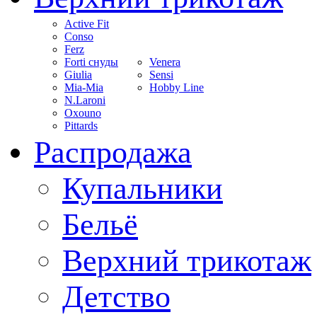
Active Fit
Conso
Ferz
Forti снуды
Venera
Giulia
Sensi
Mia-Mia
Hobby Line
N.Laroni
Oxouno
Pittards
Распродажа
Купальники
Бельё
Верхний трикотаж
Детство