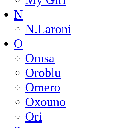
N
N.Laroni
O
Omsa
Oroblu
Omero
Oxouno
Ori