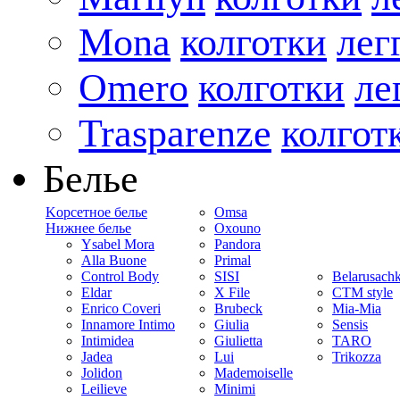
Mona
колготки
лег
Omero
колготки
ле
Trasparenze
колгот
Белье
Kорсетное белье
Omsa
Нижнее белье
Oxouno
Ysabel Mora
Pandora
Alla Buone
Primal
Control Body
SISI
Belarusach
Eldar
X File
CTM style
Enrico Coveri
Brubeck
Mia-Mia
Innamore Intimo
Giulia
Sensis
Intimidea
Giulietta
TARO
Jadea
Lui
Trikozza
Jolidon
Mademoiselle
Leilieve
Minimi