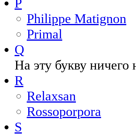
P
Philippe Matignon
Primal
Q
На эту букву ничего 
R
Relaxsan
Rossoporpora
S