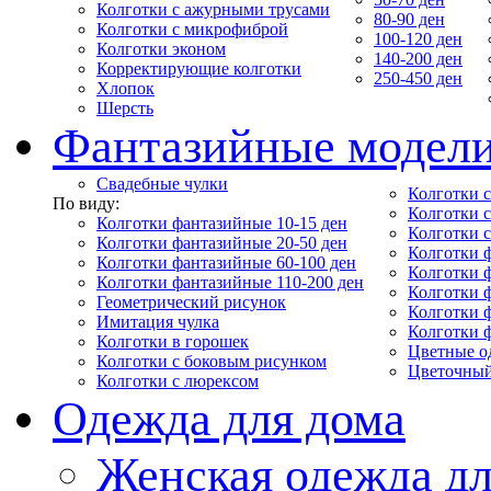
Колготки с ажурными трусами
80-90 ден
Колготки с микрофиброй
100-120 ден
Колготки эконом
140-200 ден
Корректирующие колготки
250-450 ден
Хлопок
Шерсть
Фантазийные модел
Свадебные чулки
Колготки с
По виду:
Колготки 
Колготки фантазийные 10-15 ден
Колготки 
Колготки фантазийные 20-50 ден
Колготки 
Колготки фантазийные 60-100 ден
Колготки 
Колготки фантазийные 110-200 ден
Колготки 
Геометрический рисунок
Колготки 
Имитация чулка
Колготки 
Колготки в горошек
Цветные о
Колготки с боковым рисунком
Цветочный
Колготки с люрексом
Одежда для дома
Женская одежда дл