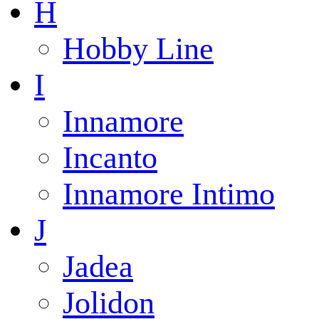
H
Hobby Line
I
Innamore
Incanto
Innamore Intimo
J
Jadea
Jolidon