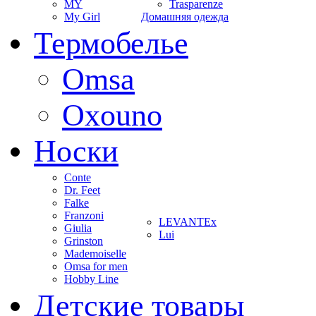
MY
Trasparenze
My Girl
Домашняя одежда
Термобелье
Omsa
Oxouno
Носки
Conte
Dr. Feet
Falke
Franzoni
LEVANTEx
Giulia
Lui
Grinston
Mademoiselle
Omsa for men
Hobby Line
Детские товары