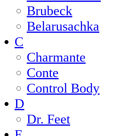
Brubeck
Belarusachka
C
Charmante
Conte
Control Body
D
Dr. Feet
E