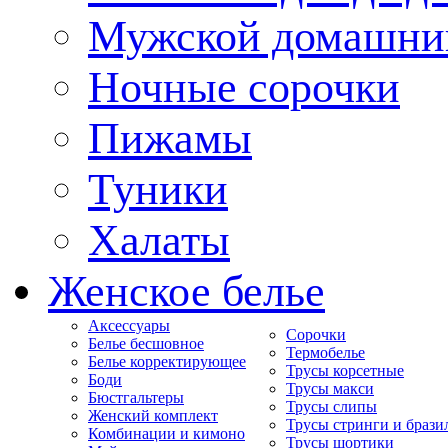
Мужской домашни
Ночные сорочки
Пижамы
Туники
Халаты
Женское белье
Аксессуары
Сорочки
Белье бесшовное
Термобелье
Белье корректирующее
Трусы корсетные
Боди
Трусы макси
Бюстгальтеры
Трусы слипы
Женский комплект
Трусы стринги и брази
Комбинации и кимоно
Трусы шортики