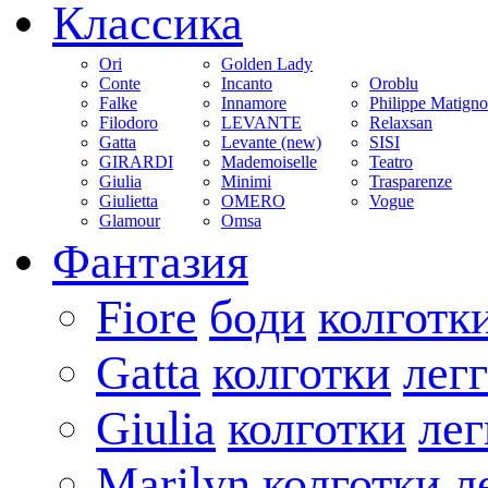
Классика
Ori
Golden Lady
Conte
Incanto
Oroblu
Falke
Innamore
Philippe Matign
Filodoro
LEVANTE
Relaxsan
Gatta
Levante (new)
SISI
GIRARDI
Mademoiselle
Teatro
Giulia
Minimi
Trasparenze
Giulietta
OMERO
Vogue
Glamour
Omsa
Фантазия
Fiore
боди
колготк
Gatta
колготки
лег
Giulia
колготки
ле
Marilyn
колготки
л