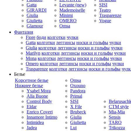
Gatta
Levante (new)
SISI
GIRARDI
Mademoiselle
Teatro
Giulia
Minimi
Trasparenze
Giulietta
OMERO
Vogue
Glamour
Omsa
Фантазия
Fiore
боди
колготки
чулки
Gatta
колготки
леггинсы
носки и гольфы
чулки
Giulia
колготки
леггинсы
носки и гольфы
чулки
Marilyn
колготки
леггинсы
носки и гольфы
чулки
Mona
колготки
леггинсы
носки и гольфы
чулки
Omero
колготки
леггинсы
носки и гольфы
чулки
Trasparenze
колготки
леггинсы
носки и гольфы
чулк
Белье
Kорсетное белье
Omsa
Нижнее белье
Oxouno
Ysabel Mora
Pandora
Alla Buone
Primal
Control Body
SISI
Belarusach
Eldar
X File
CTM style
Enrico Coveri
Brubeck
Mia-Mia
Innamore Intimo
Giulia
Sensis
Intimidea
Giulietta
TARO
Jadea
Lui
Trikozza