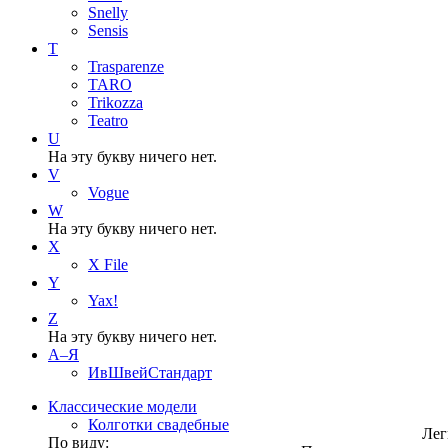
Snelly
Sensis
T
Trasparenze
TARO
Trikozza
Teatro
U
На эту букву ничего нет.
V
Vogue
W
На эту букву ничего нет.
X
X File
Y
Yax!
Z
На эту букву ничего нет.
А–Я
ИвШвейСтандарт
Классические модели
Колготки свадебные
Лег
По виду: