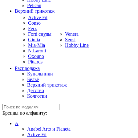
Pelican
Верхний трикотаж
Active Fit
Conso
Ferz
Forti снуды
Venera
Giulia
Sensi
Mia-Mia
Hobby Line
N.Laroni
Oxouno
Pittards
Распродажа
Купальники
Бельё
Верхний трикотаж
Детство
Колготки
Бренды по алфавиту:
A
Anabel Arto и Fianeta
Active Fit