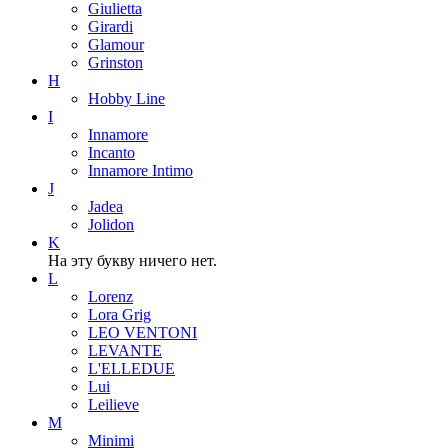
Giulietta
Girardi
Glamour
Grinston
H
Hobby Line
I
Innamore
Incanto
Innamore Intimo
J
Jadea
Jolidon
K
На эту букву ничего нет.
L
Lorenz
Lora Grig
LEO VENTONI
LEVANTE
L'ELLEDUE
Lui
Leilieve
M
Minimi