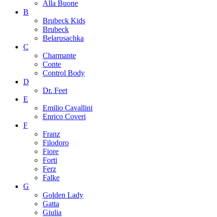
Alla Buone
B
Brubeck Kids
Brubeck
Belarusachka
C
Charmante
Conte
Control Body
D
Dr. Feet
E
Emilio Cavallini
Enrico Coveri
F
Franz
Filodoro
Fiore
Forti
Ferz
Falke
G
Golden Lady
Gatta
Giulia