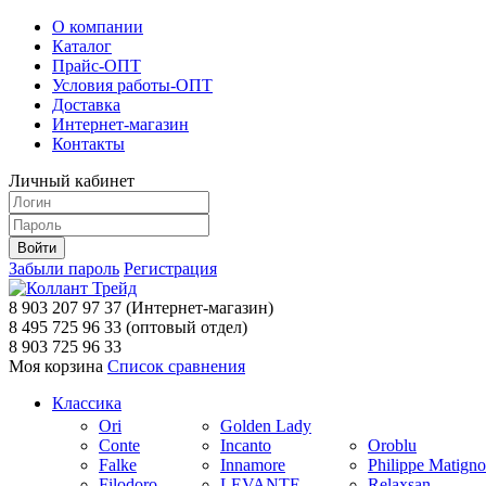
О компании
Каталог
Прайс-ОПТ
Условия работы-ОПТ
Доставка
Интернет-магазин
Контакты
Личный кабинет
Забыли пароль
Регистрация
8 903 207 97 37
(Интернет-магазин)
8 495 725 96 33
(оптовый отдел)
8 903 725 96 33
Моя корзина
Список сравнения
Классика
Ori
Golden Lady
Conte
Incanto
Oroblu
Falke
Innamore
Philippe Matign
Filodoro
LEVANTE
Relaxsan