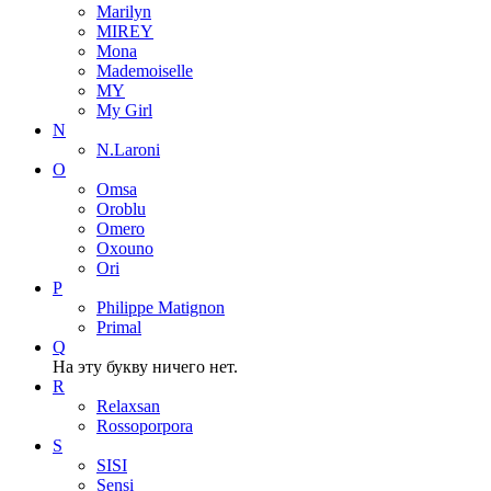
Marilyn
MIREY
Mona
Mademoiselle
MY
My Girl
N
N.Laroni
O
Omsa
Oroblu
Omero
Oxouno
Ori
P
Philippe Matignon
Primal
Q
На эту букву ничего нет.
R
Relaxsan
Rossoporpora
S
SISI
Sensi