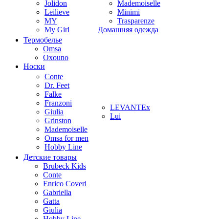
Jolidon
Mademoiselle
Leilieve
Minimi
MY
Trasparenze
My Girl
Домашняя одежда
Термобелье
Omsa
Oxouno
Носки
Conte
Dr. Feet
Falke
Franzoni
LEVANTEx
Giulia
Lui
Grinston
Mademoiselle
Omsa for men
Hobby Line
Детские товары
Brubeck Kids
Conte
Enrico Coveri
Gabriella
Gatta
Giulia
Hobby Line