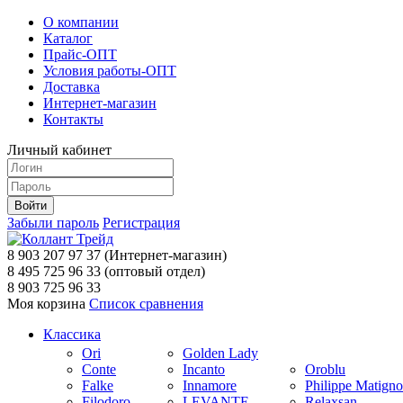
О компании
Каталог
Прайс-ОПТ
Условия работы-ОПТ
Доставка
Интернет-магазин
Контакты
Личный кабинет
Забыли пароль
Регистрация
8 903 207 97 37
(Интернет-магазин)
8 495 725 96 33
(оптовый отдел)
8 903 725 96 33
Моя корзина
Список сравнения
Классика
Ori
Golden Lady
Conte
Incanto
Oroblu
Falke
Innamore
Philippe Matign
Filodoro
LEVANTE
Relaxsan