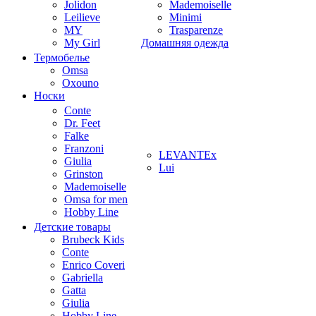
Jolidon
Mademoiselle
Leilieve
Minimi
MY
Trasparenze
My Girl
Домашняя одежда
Термобелье
Omsa
Oxouno
Носки
Conte
Dr. Feet
Falke
Franzoni
LEVANTEx
Giulia
Lui
Grinston
Mademoiselle
Omsa for men
Hobby Line
Детские товары
Brubeck Kids
Conte
Enrico Coveri
Gabriella
Gatta
Giulia
Hobby Line