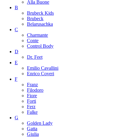
Alla Buone
B
Brubeck Kids
Brubeck
Belarusachka
C
Charmante
Conte
Control Body
D
Dr. Feet
E
Emilio Cavallini
Enrico Coveri
F
Franz
Filodoro
Fiore
Forti
Ferz
Falke
G
Golden Lady
Gatta
Giulia