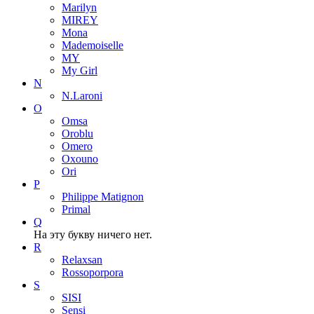
Marilyn
MIREY
Mona
Mademoiselle
MY
My Girl
N
N.Laroni
O
Omsa
Oroblu
Omero
Oxouno
Ori
P
Philippe Matignon
Primal
Q
На эту букву ничего нет.
R
Relaxsan
Rossoporpora
S
SISI
Sensi