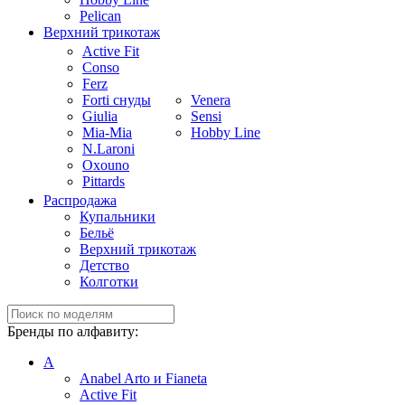
Pelican
Верхний трикотаж
Active Fit
Conso
Ferz
Forti снуды
Venera
Giulia
Sensi
Mia-Mia
Hobby Line
N.Laroni
Oxouno
Pittards
Распродажа
Купальники
Бельё
Верхний трикотаж
Детство
Колготки
Бренды по алфавиту:
A
Anabel Arto и Fianeta
Active Fit