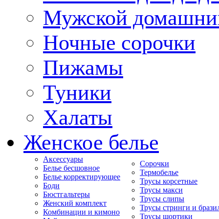
Мужской домашни
Ночные сорочки
Пижамы
Туники
Халаты
Женское белье
Аксессуары
Сорочки
Белье бесшовное
Термобелье
Белье корректирующее
Трусы корсетные
Боди
Трусы макси
Бюстгальтеры
Трусы слипы
Женский комплект
Трусы стринги и брази
Комбинации и кимоно
Трусы шортики