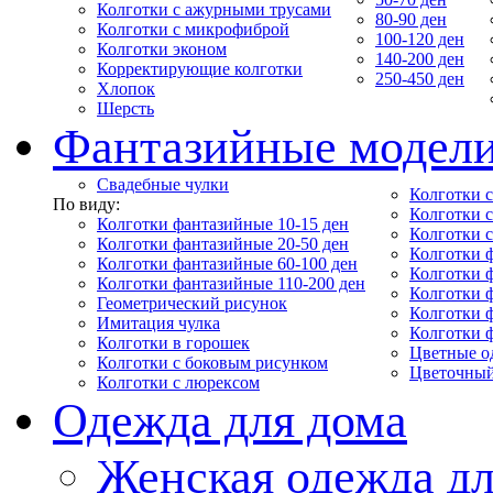
Колготки с ажурными трусами
80-90 ден
Колготки с микрофиброй
100-120 ден
Колготки эконом
140-200 ден
Корректирующие колготки
250-450 ден
Хлопок
Шерсть
Фантазийные модел
Свадебные чулки
Колготки с
По виду:
Колготки 
Колготки фантазийные 10-15 ден
Колготки 
Колготки фантазийные 20-50 ден
Колготки 
Колготки фантазийные 60-100 ден
Колготки 
Колготки фантазийные 110-200 ден
Колготки 
Геометрический рисунок
Колготки 
Имитация чулка
Колготки 
Колготки в горошек
Цветные о
Колготки с боковым рисунком
Цветочный
Колготки с люрексом
Одежда для дома
Женская одежда дл