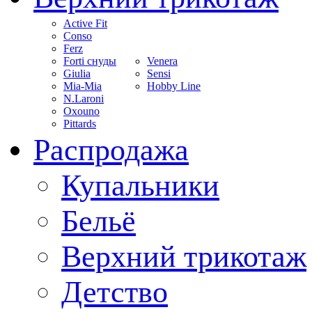
Active Fit
Conso
Ferz
Forti снуды
Venera
Giulia
Sensi
Mia-Mia
Hobby Line
N.Laroni
Oxouno
Pittards
Распродажа
Купальники
Бельё
Верхний трикотаж
Детство