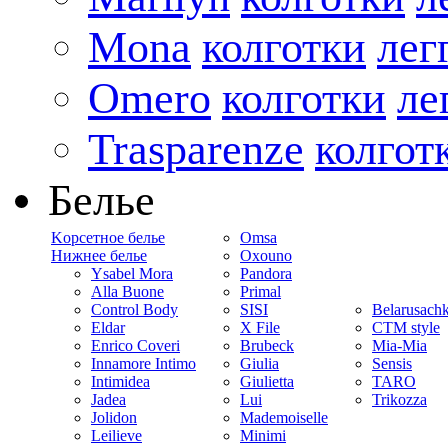
Mona
колготки
лег
Omero
колготки
ле
Trasparenze
колгот
Белье
Kорсетное белье
Omsa
Нижнее белье
Oxouno
Ysabel Mora
Pandora
Alla Buone
Primal
Control Body
SISI
Belarusach
Eldar
X File
CTM style
Enrico Coveri
Brubeck
Mia-Mia
Innamore Intimo
Giulia
Sensis
Intimidea
Giulietta
TARO
Jadea
Lui
Trikozza
Jolidon
Mademoiselle
Leilieve
Minimi