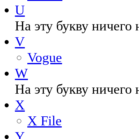
U
На эту букву ничего 
V
Vogue
W
На эту букву ничего 
X
X File
Y