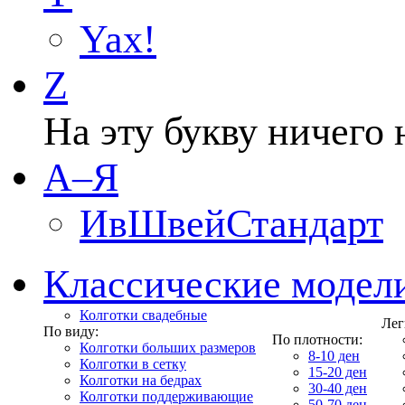
Yax!
Z
На эту букву ничего 
А–Я
ИвШвейСтандарт
Классические модел
Колготки свадебные
Лег
По виду:
По плотности:
Колготки больших размеров
8-10 ден
Колготки в сетку
15-20 ден
Колготки на бедрах
30-40 ден
Колготки поддерживающие
50-70 ден