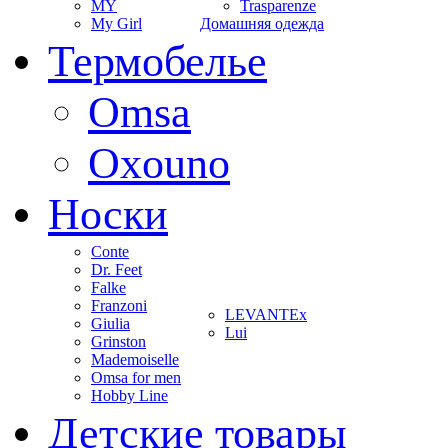
MY
Trasparenze
My Girl
Домашняя одежда
Термобелье
Omsa
Oxouno
Носки
Conte
Dr. Feet
Falke
Franzoni
LEVANTEx
Giulia
Lui
Grinston
Mademoiselle
Omsa for men
Hobby Line
Детские товары