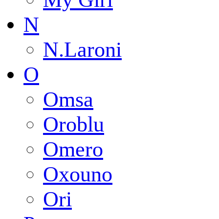
N
N.Laroni
O
Omsa
Oroblu
Omero
Oxouno
Ori