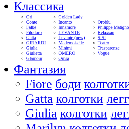
Классика
Ori
Golden Lady
Conte
Incanto
Oroblu
Falke
Innamore
Philippe Matign
Filodoro
LEVANTE
Relaxsan
Gatta
Levante (new)
SISI
GIRARDI
Mademoiselle
Teatro
Giulia
Minimi
Trasparenze
Giulietta
OMERO
Vogue
Glamour
Omsa
Фантазия
Fiore
боди
колготк
Gatta
колготки
лег
Giulia
колготки
ле
Marilyn
колготки
л