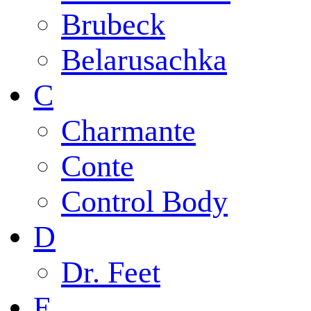
Brubeck
Belarusachka
C
Charmante
Conte
Control Body
D
Dr. Feet
E