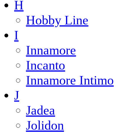
H
Hobby Line
I
Innamore
Incanto
Innamore Intimo
J
Jadea
Jolidon