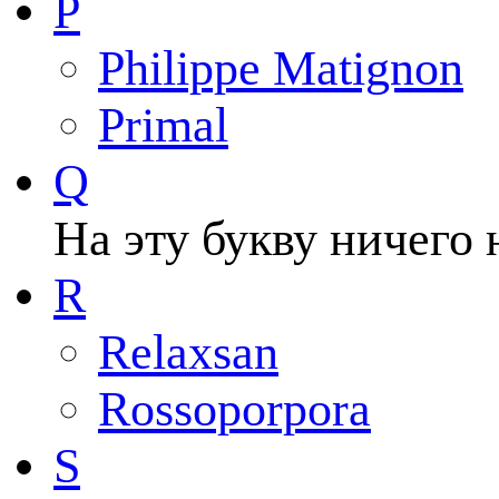
P
Philippe Matignon
Primal
Q
На эту букву ничего 
R
Relaxsan
Rossoporpora
S