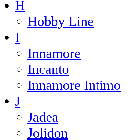
H
Hobby Line
I
Innamore
Incanto
Innamore Intimo
J
Jadea
Jolidon