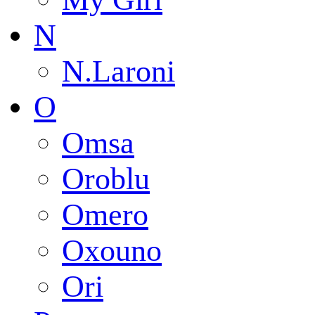
N
N.Laroni
O
Omsa
Oroblu
Omero
Oxouno
Ori