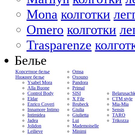
Mona
колготки
лег
Omero
колготки
ле
Trasparenze
колгот
Белье
Kорсетное белье
Omsa
Нижнее белье
Oxouno
Ysabel Mora
Pandora
Alla Buone
Primal
Control Body
SISI
Belarusach
Eldar
X File
CTM style
Enrico Coveri
Brubeck
Mia-Mia
Innamore Intimo
Giulia
Sensis
Intimidea
Giulietta
TARO
Jadea
Lui
Trikozza
Jolidon
Mademoiselle
Leilieve
Minimi