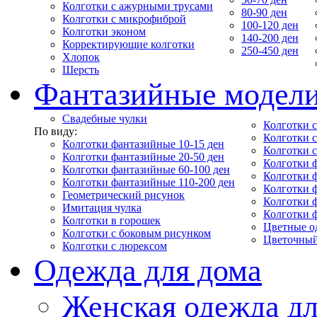
Колготки с ажурными трусами
80-90 ден
Колготки с микрофиброй
100-120 ден
Колготки эконом
140-200 ден
Корректирующие колготки
250-450 ден
Хлопок
Шерсть
Фантазийные модел
Свадебные чулки
Колготки с
По виду:
Колготки 
Колготки фантазийные 10-15 ден
Колготки 
Колготки фантазийные 20-50 ден
Колготки 
Колготки фантазийные 60-100 ден
Колготки 
Колготки фантазийные 110-200 ден
Колготки 
Геометрический рисунок
Колготки 
Имитация чулка
Колготки 
Колготки в горошек
Цветные о
Колготки с боковым рисунком
Цветочный
Колготки с люрексом
Одежда для дома
Женская одежда дл