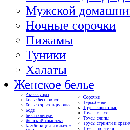
Мужской домашни
Ночные сорочки
Пижамы
Туники
Халаты
Женское белье
Аксессуары
Сорочки
Белье бесшовное
Термобелье
Белье корректирующее
Трусы корсетные
Боди
Трусы макси
Бюстгальтеры
Трусы слипы
Женский комплект
Трусы стринги и брази
Комбинации и кимоно
Трусы шортики