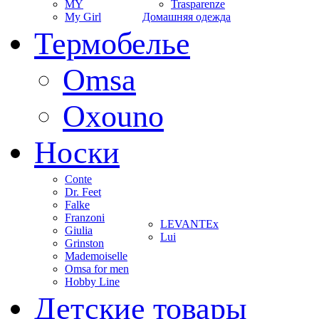
MY
Trasparenze
My Girl
Домашняя одежда
Термобелье
Omsa
Oxouno
Носки
Conte
Dr. Feet
Falke
Franzoni
LEVANTEx
Giulia
Lui
Grinston
Mademoiselle
Omsa for men
Hobby Line
Детские товары