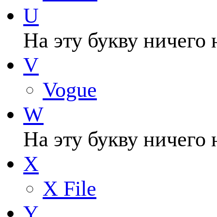
U
На эту букву ничего 
V
Vogue
W
На эту букву ничего 
X
X File
Y