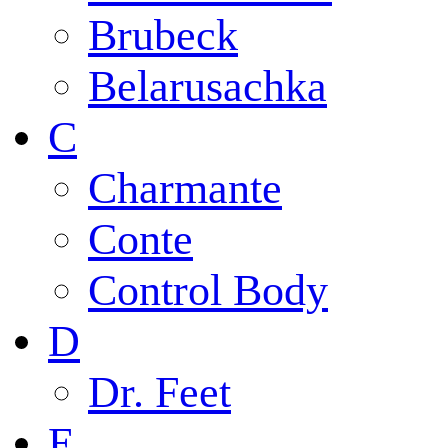
Brubeck
Belarusachka
C
Charmante
Conte
Control Body
D
Dr. Feet
E