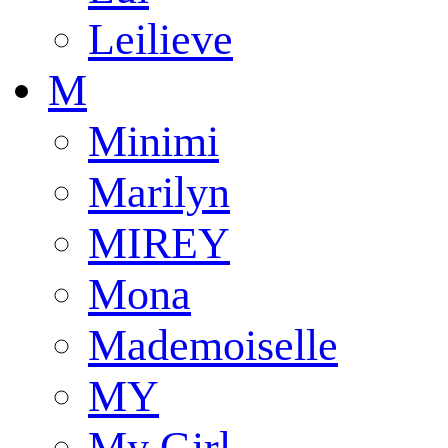
Leilieve
M
Minimi
Marilyn
MIREY
Mona
Mademoiselle
MY
My Girl