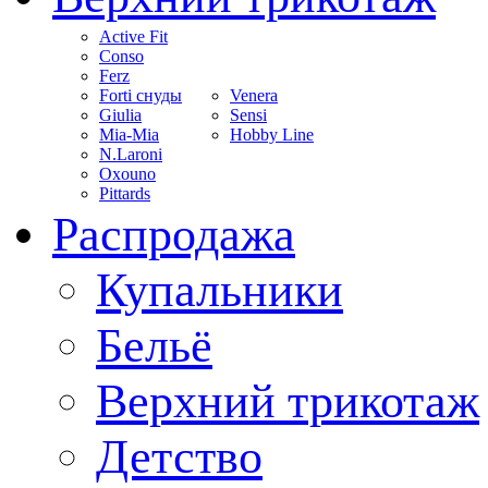
Active Fit
Conso
Ferz
Forti снуды
Venera
Giulia
Sensi
Mia-Mia
Hobby Line
N.Laroni
Oxouno
Pittards
Распродажа
Купальники
Бельё
Верхний трикотаж
Детство