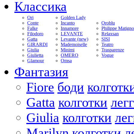
Классика
Ori
Golden Lady
Conte
Incanto
Oroblu
Falke
Innamore
Philippe Matign
Filodoro
LEVANTE
Relaxsan
Gatta
Levante (new)
SISI
GIRARDI
Mademoiselle
Teatro
Giulia
Minimi
Trasparenze
Giulietta
OMERO
Vogue
Glamour
Omsa
Фантазия
Fiore
боди
колготк
Gatta
колготки
лег
Giulia
колготки
ле
Marilyn
колготки
л