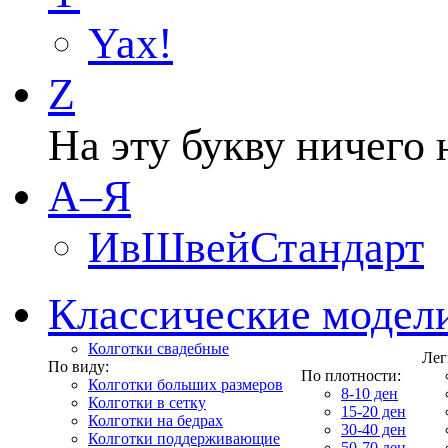
Yax!
Z
На эту букву ничего 
А–Я
ИвШвейСтандарт
Классические модел
Колготки свадебные
Лег
По виду:
По плотности:
Колготки больших размеров
8-10 ден
Колготки в сетку
15-20 ден
Колготки на бедрах
30-40 ден
Колготки поддерживающие
50-70 ден