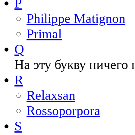
P
Philippe Matignon
Primal
Q
На эту букву ничего 
R
Relaxsan
Rossoporpora
S