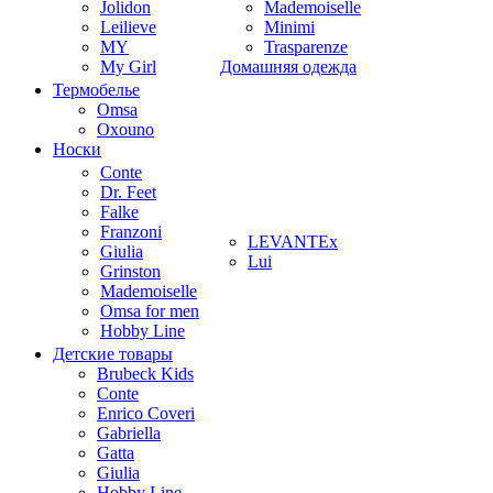
Jolidon
Mademoiselle
Leilieve
Minimi
MY
Trasparenze
My Girl
Домашняя одежда
Термобелье
Omsa
Oxouno
Носки
Conte
Dr. Feet
Falke
Franzoni
LEVANTEx
Giulia
Lui
Grinston
Mademoiselle
Omsa for men
Hobby Line
Детские товары
Brubeck Kids
Conte
Enrico Coveri
Gabriella
Gatta
Giulia
Hobby Line