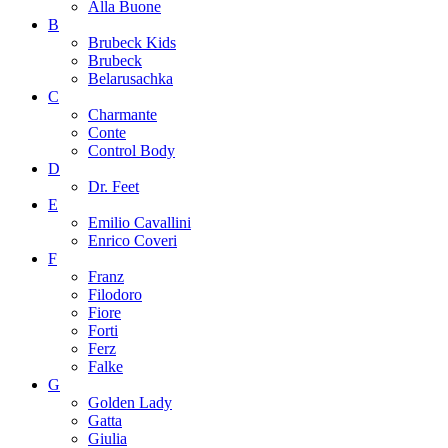
Alla Buone
B
Brubeck Kids
Brubeck
Belarusachka
C
Charmante
Conte
Control Body
D
Dr. Feet
E
Emilio Cavallini
Enrico Coveri
F
Franz
Filodoro
Fiore
Forti
Ferz
Falke
G
Golden Lady
Gatta
Giulia