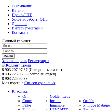
О компании
Каталог
Прайс-ОПТ
Условия работы-ОПТ
Доставка
Интернет-магазин
Контакты
Личный кабинет
Забыли пароль
Регистрация
8 903 207 97 37
(Интернет-магазин)
8 495 725 96 33
(оптовый отдел)
8 903 725 96 33
Моя корзина
Список сравнения
Классика
Ori
Golden Lady
Conte
Incanto
Oroblu
Falke
Innamore
Philippe Matign
Filodoro
LEVANTE
Relaxsan