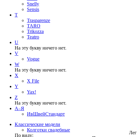
Snelly
Sensis
T
Trasparenze
TARO
Trikozza
Teatro
U
На эту букву ничего нет.
V
Vogue
W
На эту букву ничего нет.
X
X File
Y
Yax!
Z
На эту букву ничего нет.
А–Я
ИвШвейСтандарт
Классические модели
Колготки свадебные
Лег
По виду: