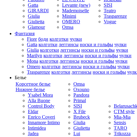
Gatta
Levante (new)
SISI
GIRARDI
Mademoiselle
Teatro
Giulia
Minimi
Trasparenze
Giulietta
OMERO
Vogue
Glamour
Omsa
Фантазия
Fiore
боди
колготки
чулки
Gatta
колготки
леггинсы
носки и гольфы
чулки
Giulia
колготки
леггинсы
носки и гольфы
чулки
Marilyn
колготки
леггинсы
носки и гольфы
чулки
Mona
колготки
леггинсы
носки и гольфы
чулки
Omero
колготки
леггинсы
носки и гольфы
чулки
Trasparenze
колготки
леггинсы
носки и гольфы
чулк
Белье
Kорсетное белье
Omsa
Нижнее белье
Oxouno
Ysabel Mora
Pandora
Alla Buone
Primal
Control Body
SISI
Belarusach
Eldar
X File
CTM style
Enrico Coveri
Brubeck
Mia-Mia
Innamore Intimo
Giulia
Sensis
Intimidea
Giulietta
TARO
Jadea
Lui
Trikozza