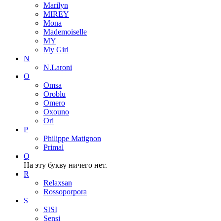
Marilyn
MIREY
Mona
Mademoiselle
MY
My Girl
N
N.Laroni
O
Omsa
Oroblu
Omero
Oxouno
Ori
P
Philippe Matignon
Primal
Q
На эту букву ничего нет.
R
Relaxsan
Rossoporpora
S
SISI
Sensi