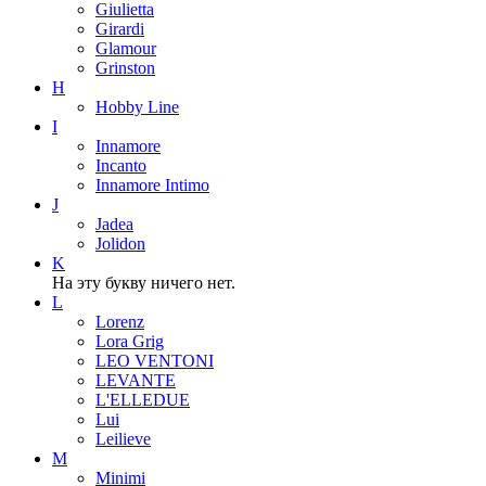
Giulietta
Girardi
Glamour
Grinston
H
Hobby Line
I
Innamore
Incanto
Innamore Intimo
J
Jadea
Jolidon
K
На эту букву ничего нет.
L
Lorenz
Lora Grig
LEO VENTONI
LEVANTE
L'ELLEDUE
Lui
Leilieve
M
Minimi