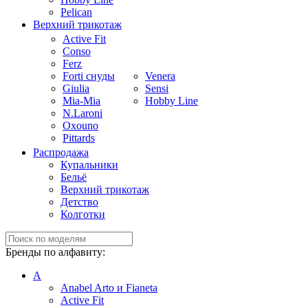
Pelican
Верхний трикотаж
Active Fit
Conso
Ferz
Forti снуды
Venera
Giulia
Sensi
Mia-Mia
Hobby Line
N.Laroni
Oxouno
Pittards
Распродажа
Купальники
Бельё
Верхний трикотаж
Детство
Колготки
Бренды по алфавиту:
A
Anabel Arto и Fianeta
Active Fit