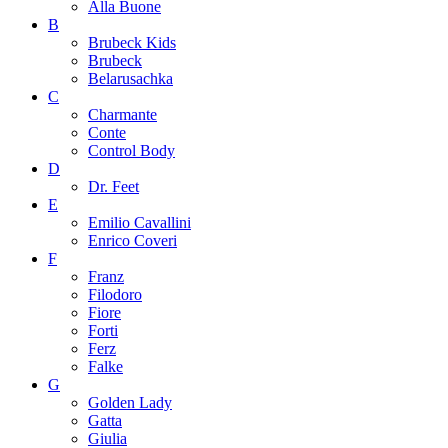
Alla Buone
B
Brubeck Kids
Brubeck
Belarusachka
C
Charmante
Conte
Control Body
D
Dr. Feet
E
Emilio Cavallini
Enrico Coveri
F
Franz
Filodoro
Fiore
Forti
Ferz
Falke
G
Golden Lady
Gatta
Giulia