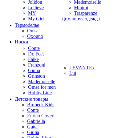
Jolidon
Mademoiselle
Leilieve
Minimi
MY
Trasparenze
My Girl
Домашняя одежда
Термобелье
Omsa
Oxouno
Носки
Conte
Dr. Feet
Falke
Franzoni
LEVANTEx
Giulia
Lui
Grinston
Mademoiselle
Omsa for men
Hobby Line
Детские товары
Brubeck Kids
Conte
Enrico Coveri
Gabriella
Gatta
Giulia
Hobby Line