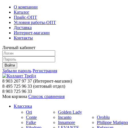
О компании
Каталог
Прайс-ОПТ
Условия работы-ОПТ
Доставка
Интернет-магазин
Контакты
Личный кабинет
Забыли пароль
Регистрация
8 903 207 97 37
(Интернет-магазин)
8 495 725 96 33
(оптовый отдел)
8 903 725 96 33
Моя корзина
Список сравнения
Классика
Ori
Golden Lady
Conte
Incanto
Oroblu
Falke
Innamore
Philippe Matign
Filodoro
LEVANTE
Relaxsan