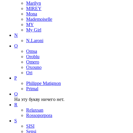
Marilyn
MIREY
Mona
Mademoiselle
MY
My Girl
N
N.Laroni
O
Omsa
Oroblu
Omero
Oxouno
Ori
P
Philippe Matignon
Primal
Q
На эту букву ничего нет.
R
Relaxsan
Rossoporpora
S
SISI
Sensi