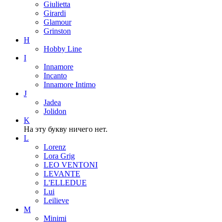
Giulietta
Girardi
Glamour
Grinston
H
Hobby Line
I
Innamore
Incanto
Innamore Intimo
J
Jadea
Jolidon
K
На эту букву ничего нет.
L
Lorenz
Lora Grig
LEO VENTONI
LEVANTE
L'ELLEDUE
Lui
Leilieve
M
Minimi