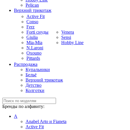
Pelican
Верхний трикотаж
Active Fit
Conso
Ferz
Forti снуды
Venera
Giulia
Sensi
Mia-Mia
Hobby Line
N.Laroni
Oxouno
Pittards
Распродажа
Купальники
Бельё
Верхний трикотаж
Детство
Колготки
Бренды по алфавиту:
A
Anabel Arto и Fianeta
Active Fit