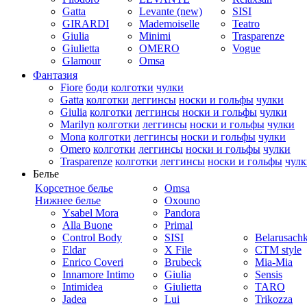
Gatta
Levante (new)
SISI
GIRARDI
Mademoiselle
Teatro
Giulia
Minimi
Trasparenze
Giulietta
OMERO
Vogue
Glamour
Omsa
Фантазия
Fiore
боди
колготки
чулки
Gatta
колготки
леггинсы
носки и гольфы
чулки
Giulia
колготки
леггинсы
носки и гольфы
чулки
Marilyn
колготки
леггинсы
носки и гольфы
чулки
Mona
колготки
леггинсы
носки и гольфы
чулки
Omero
колготки
леггинсы
носки и гольфы
чулки
Trasparenze
колготки
леггинсы
носки и гольфы
чулк
Белье
Kорсетное белье
Omsa
Нижнее белье
Oxouno
Ysabel Mora
Pandora
Alla Buone
Primal
Control Body
SISI
Belarusach
Eldar
X File
CTM style
Enrico Coveri
Brubeck
Mia-Mia
Innamore Intimo
Giulia
Sensis
Intimidea
Giulietta
TARO
Jadea
Lui
Trikozza