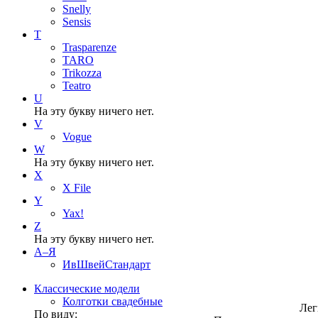
Snelly
Sensis
T
Trasparenze
TARO
Trikozza
Teatro
U
На эту букву ничего нет.
V
Vogue
W
На эту букву ничего нет.
X
X File
Y
Yax!
Z
На эту букву ничего нет.
А–Я
ИвШвейСтандарт
Классические модели
Колготки свадебные
Лег
По виду: