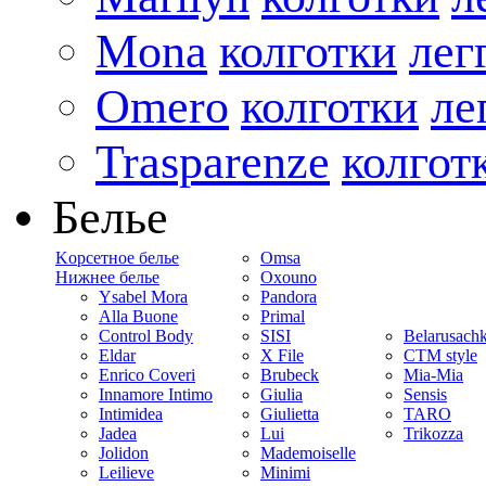
Mona
колготки
лег
Omero
колготки
ле
Trasparenze
колгот
Белье
Kорсетное белье
Omsa
Нижнее белье
Oxouno
Ysabel Mora
Pandora
Alla Buone
Primal
Control Body
SISI
Belarusach
Eldar
X File
CTM style
Enrico Coveri
Brubeck
Mia-Mia
Innamore Intimo
Giulia
Sensis
Intimidea
Giulietta
TARO
Jadea
Lui
Trikozza
Jolidon
Mademoiselle
Leilieve
Minimi