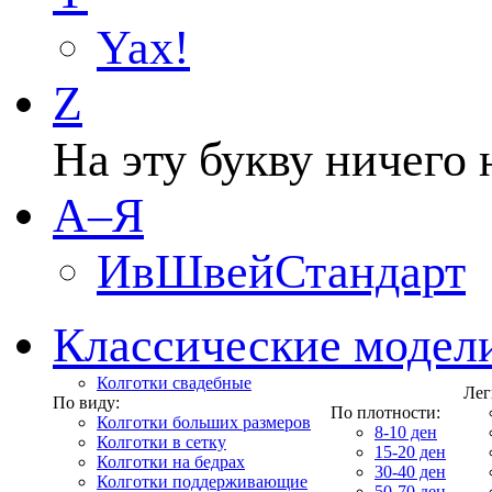
Yax!
Z
На эту букву ничего 
А–Я
ИвШвейСтандарт
Классические модел
Колготки свадебные
Лег
По виду:
По плотности:
Колготки больших размеров
8-10 ден
Колготки в сетку
15-20 ден
Колготки на бедрах
30-40 ден
Колготки поддерживающие
50-70 ден