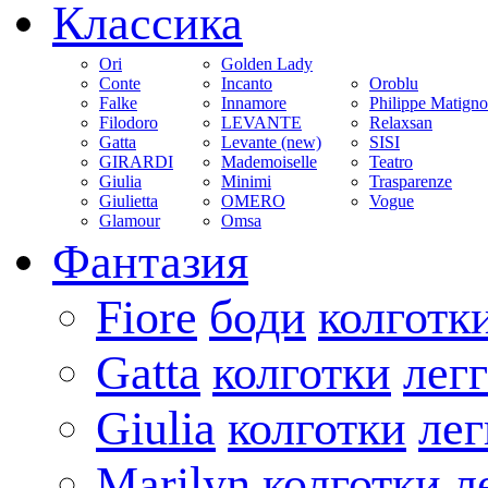
Классика
Ori
Golden Lady
Conte
Incanto
Oroblu
Falke
Innamore
Philippe Matign
Filodoro
LEVANTE
Relaxsan
Gatta
Levante (new)
SISI
GIRARDI
Mademoiselle
Teatro
Giulia
Minimi
Trasparenze
Giulietta
OMERO
Vogue
Glamour
Omsa
Фантазия
Fiore
боди
колготк
Gatta
колготки
лег
Giulia
колготки
ле
Marilyn
колготки
л