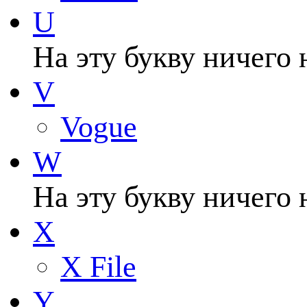
U
На эту букву ничего 
V
Vogue
W
На эту букву ничего 
X
X File
Y