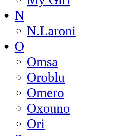
N
N.Laroni
O
Omsa
Oroblu
Omero
Oxouno
Ori