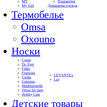
MY
Trasparenze
My Girl
Домашняя одежда
Термобелье
Omsa
Oxouno
Носки
Conte
Dr. Feet
Falke
Franzoni
LEVANTEx
Giulia
Lui
Grinston
Mademoiselle
Omsa for men
Hobby Line
Детские товары