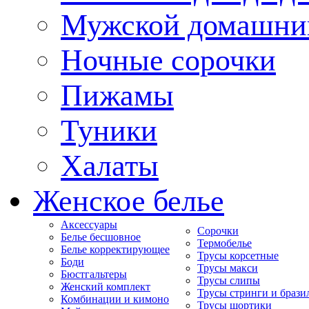
Мужской домашни
Ночные сорочки
Пижамы
Туники
Халаты
Женское белье
Аксессуары
Сорочки
Белье бесшовное
Термобелье
Белье корректирующее
Трусы корсетные
Боди
Трусы макси
Бюстгальтеры
Трусы слипы
Женский комплект
Трусы стринги и брази
Комбинации и кимоно
Трусы шортики