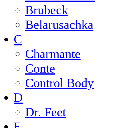
Brubeck
Belarusachka
C
Charmante
Conte
Control Body
D
Dr. Feet
E