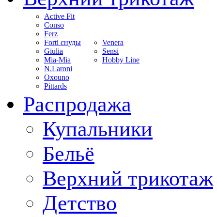
Active Fit
Conso
Ferz
Forti снуды
Venera
Giulia
Sensi
Mia-Mia
Hobby Line
N.Laroni
Oxouno
Pittards
Распродажа
Купальники
Бельё
Верхний трикотаж
Детство