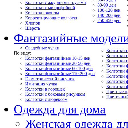
Колготки с ажурными трусами
80-90 ден
Колготки с микрофиброй
100-120 ден
Колготки эконом
140-200 ден
Корректирующие колготки
250-450 ден
Хлопок
Шерсть
Фантазийные модел
Свадебные чулки
Колготки с
По виду:
Колготки 
Колготки фантазийные 10-15 ден
Колготки 
Колготки фантазийные 20-50 ден
Колготки 
Колготки фантазийные 60-100 ден
Колготки 
Колготки фантазийные 110-200 ден
Колготки 
Геометрический рисунок
Колготки 
Имитация чулка
Колготки 
Колготки в горошек
Цветные о
Колготки с боковым рисунком
Цветочный
Колготки с люрексом
Одежда для дома
Женская одежда дл