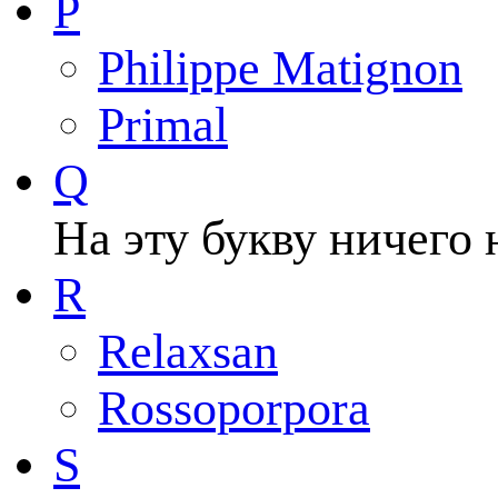
P
Philippe Matignon
Primal
Q
На эту букву ничего 
R
Relaxsan
Rossoporpora
S