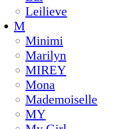
Leilieve
M
Minimi
Marilyn
MIREY
Mona
Mademoiselle
MY
My Girl