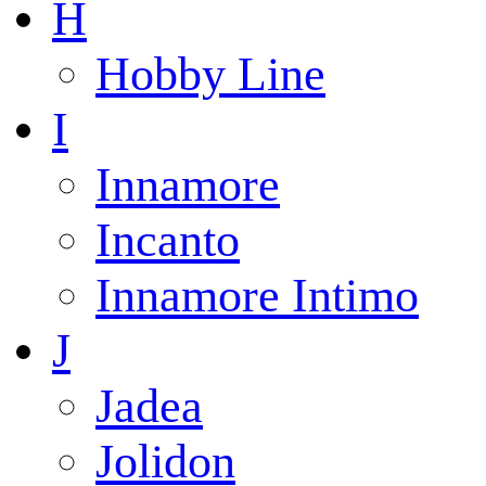
H
Hobby Line
I
Innamore
Incanto
Innamore Intimo
J
Jadea
Jolidon