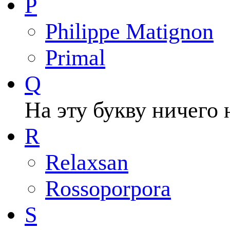
P
Philippe Matignon
Primal
Q
На эту букву ничего 
R
Relaxsan
Rossoporpora
S