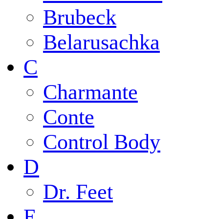
Brubeck
Belarusachka
C
Charmante
Conte
Control Body
D
Dr. Feet
E