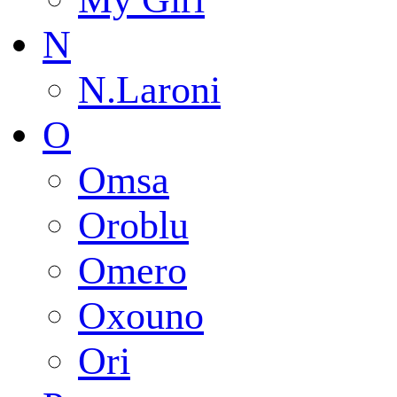
N
N.Laroni
O
Omsa
Oroblu
Omero
Oxouno
Ori