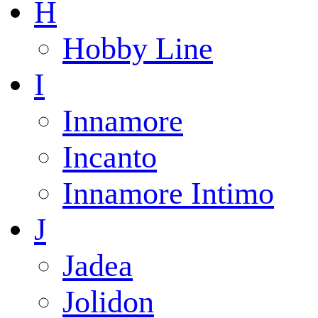
H
Hobby Line
I
Innamore
Incanto
Innamore Intimo
J
Jadea
Jolidon