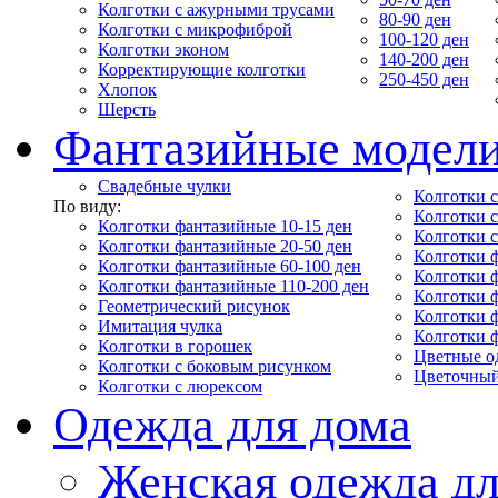
Колготки с ажурными трусами
80-90 ден
Колготки с микрофиброй
100-120 ден
Колготки эконом
140-200 ден
Корректирующие колготки
250-450 ден
Хлопок
Шерсть
Фантазийные модел
Свадебные чулки
Колготки с
По виду:
Колготки 
Колготки фантазийные 10-15 ден
Колготки 
Колготки фантазийные 20-50 ден
Колготки 
Колготки фантазийные 60-100 ден
Колготки 
Колготки фантазийные 110-200 ден
Колготки 
Геометрический рисунок
Колготки 
Имитация чулка
Колготки 
Колготки в горошек
Цветные о
Колготки с боковым рисунком
Цветочный
Колготки с люрексом
Одежда для дома
Женская одежда дл