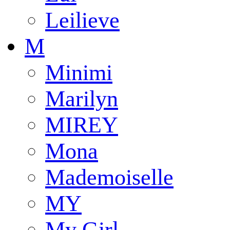
Leilieve
M
Minimi
Marilyn
MIREY
Mona
Mademoiselle
MY
My Girl