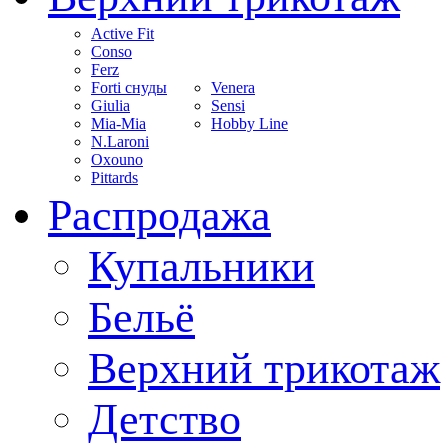
Active Fit
Conso
Ferz
Forti снуды
Venera
Giulia
Sensi
Mia-Mia
Hobby Line
N.Laroni
Oxouno
Pittards
Распродажа
Купальники
Бельё
Верхний трикотаж
Детство