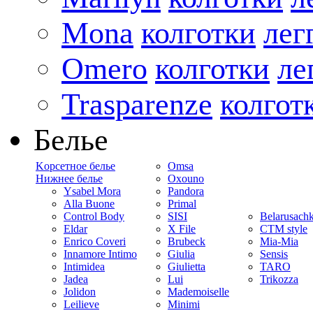
Mona
колготки
лег
Omero
колготки
ле
Trasparenze
колгот
Белье
Kорсетное белье
Omsa
Нижнее белье
Oxouno
Ysabel Mora
Pandora
Alla Buone
Primal
Control Body
SISI
Belarusach
Eldar
X File
CTM style
Enrico Coveri
Brubeck
Mia-Mia
Innamore Intimo
Giulia
Sensis
Intimidea
Giulietta
TARO
Jadea
Lui
Trikozza
Jolidon
Mademoiselle
Leilieve
Minimi