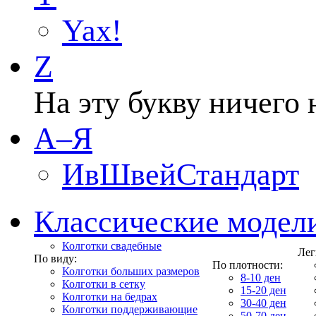
Yax!
Z
На эту букву ничего 
А–Я
ИвШвейСтандарт
Классические модел
Колготки свадебные
Лег
По виду:
По плотности:
Колготки больших размеров
8-10 ден
Колготки в сетку
15-20 ден
Колготки на бедрах
30-40 ден
Колготки поддерживающие
50-70 ден