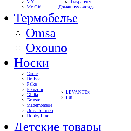
MY
Trasparenze
My Girl
Домашняя одежда
Термобелье
Omsa
Oxouno
Носки
Conte
Dr. Feet
Falke
Franzoni
LEVANTEx
Giulia
Lui
Grinston
Mademoiselle
Omsa for men
Hobby Line
Детские товары