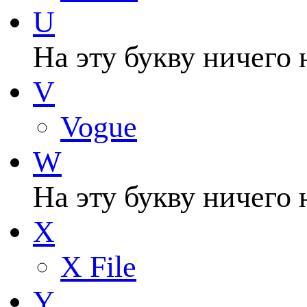
U
На эту букву ничего 
V
Vogue
W
На эту букву ничего 
X
X File
Y