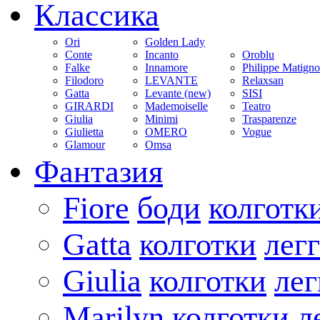
Классика
Ori
Golden Lady
Conte
Incanto
Oroblu
Falke
Innamore
Philippe Matign
Filodoro
LEVANTE
Relaxsan
Gatta
Levante (new)
SISI
GIRARDI
Mademoiselle
Teatro
Giulia
Minimi
Trasparenze
Giulietta
OMERO
Vogue
Glamour
Omsa
Фантазия
Fiore
боди
колготк
Gatta
колготки
лег
Giulia
колготки
ле
Marilyn
колготки
л