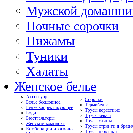
Мужской домашни
Ночные сорочки
Пижамы
Туники
Халаты
Женское белье
Аксессуары
Сорочки
Белье бесшовное
Термобелье
Белье корректирующее
Трусы корсетные
Боди
Трусы макси
Бюстгальтеры
Трусы слипы
Женский комплект
Трусы стринги и брази
Комбинации и кимоно
Трусы шортики