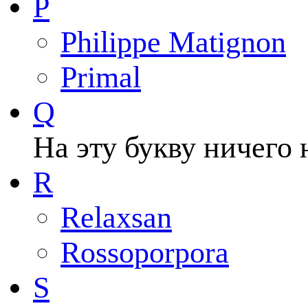
P
Philippe Matignon
Primal
Q
На эту букву ничего 
R
Relaxsan
Rossoporpora
S