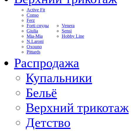
Active Fit
Conso
Ferz
Forti снуды
Venera
Giulia
Sensi
Mia-Mia
Hobby Line
N.Laroni
Oxouno
Pittards
Распродажа
Купальники
Бельё
Верхний трикотаж
Детство