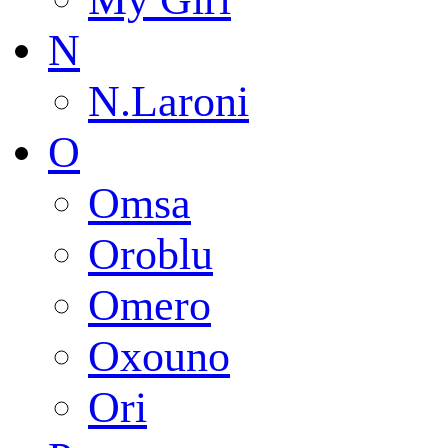
N
N.Laroni
O
Omsa
Oroblu
Omero
Oxouno
Ori