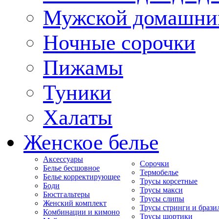
Мужской домашни
Ночные сорочки
Пижамы
Туники
Халаты
Женское белье
Аксессуары
Сорочки
Белье бесшовное
Термобелье
Белье корректирующее
Трусы корсетные
Боди
Трусы макси
Бюстгальтеры
Трусы слипы
Женский комплект
Трусы стринги и брази
Комбинации и кимоно
Трусы шортики