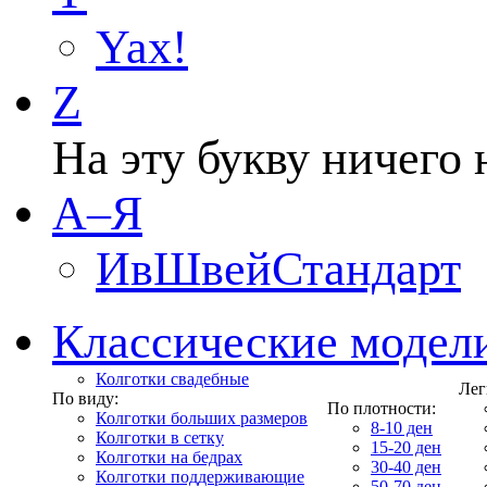
Yax!
Z
На эту букву ничего 
А–Я
ИвШвейСтандарт
Классические модел
Колготки свадебные
Лег
По виду:
По плотности:
Колготки больших размеров
8-10 ден
Колготки в сетку
15-20 ден
Колготки на бедрах
30-40 ден
Колготки поддерживающие
50-70 ден