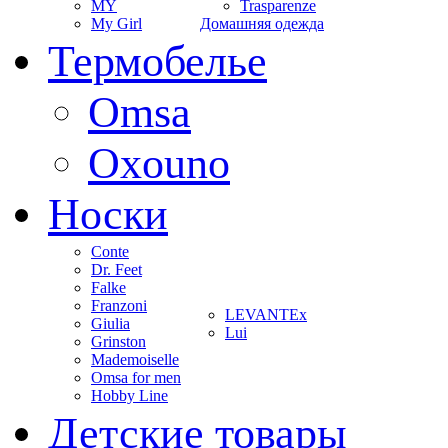
MY
Trasparenze
My Girl
Домашняя одежда
Термобелье
Omsa
Oxouno
Носки
Conte
Dr. Feet
Falke
Franzoni
LEVANTEx
Giulia
Lui
Grinston
Mademoiselle
Omsa for men
Hobby Line
Детские товары