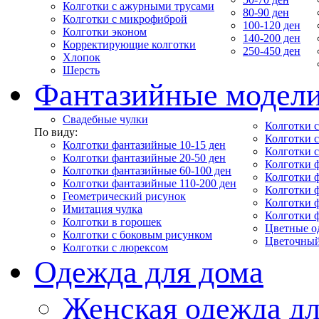
Колготки с ажурными трусами
80-90 ден
Колготки с микрофиброй
100-120 ден
Колготки эконом
140-200 ден
Корректирующие колготки
250-450 ден
Хлопок
Шерсть
Фантазийные модел
Свадебные чулки
Колготки с
По виду:
Колготки 
Колготки фантазийные 10-15 ден
Колготки 
Колготки фантазийные 20-50 ден
Колготки 
Колготки фантазийные 60-100 ден
Колготки 
Колготки фантазийные 110-200 ден
Колготки 
Геометрический рисунок
Колготки 
Имитация чулка
Колготки 
Колготки в горошек
Цветные о
Колготки с боковым рисунком
Цветочный
Колготки с люрексом
Одежда для дома
Женская одежда дл