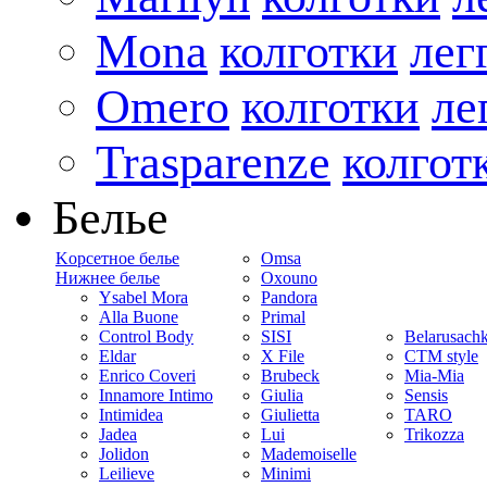
Mona
колготки
лег
Omero
колготки
ле
Trasparenze
колгот
Белье
Kорсетное белье
Omsa
Нижнее белье
Oxouno
Ysabel Mora
Pandora
Alla Buone
Primal
Control Body
SISI
Belarusach
Eldar
X File
CTM style
Enrico Coveri
Brubeck
Mia-Mia
Innamore Intimo
Giulia
Sensis
Intimidea
Giulietta
TARO
Jadea
Lui
Trikozza
Jolidon
Mademoiselle
Leilieve
Minimi