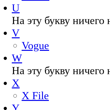
U
На эту букву ничего 
V
Vogue
W
На эту букву ничего 
X
X File
Y