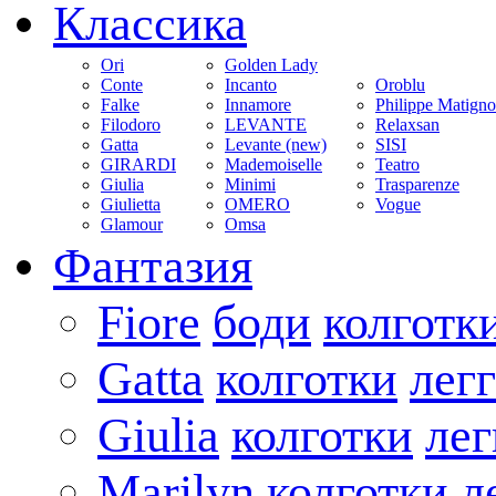
Классика
Ori
Golden Lady
Conte
Incanto
Oroblu
Falke
Innamore
Philippe Matign
Filodoro
LEVANTE
Relaxsan
Gatta
Levante (new)
SISI
GIRARDI
Mademoiselle
Teatro
Giulia
Minimi
Trasparenze
Giulietta
OMERO
Vogue
Glamour
Omsa
Фантазия
Fiore
боди
колготк
Gatta
колготки
лег
Giulia
колготки
ле
Marilyn
колготки
л