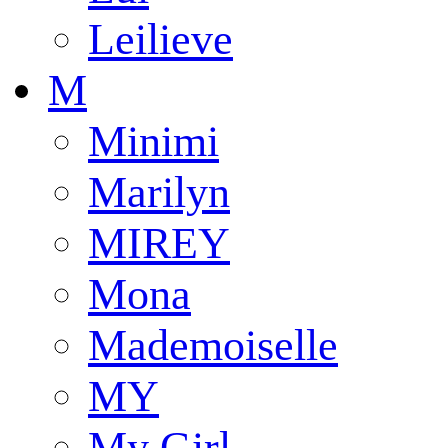
Leilieve
M
Minimi
Marilyn
MIREY
Mona
Mademoiselle
MY
My Girl