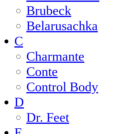
Brubeck
Belarusachka
C
Charmante
Conte
Control Body
D
Dr. Feet
E