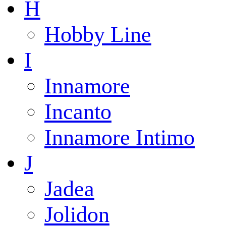
H
Hobby Line
I
Innamore
Incanto
Innamore Intimo
J
Jadea
Jolidon