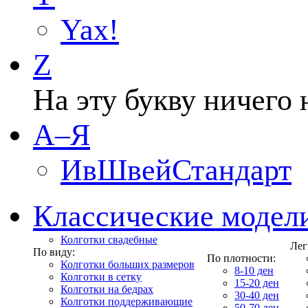
Yax!
Z
На эту букву ничего 
А–Я
ИвШвейСтандарт
Классические модел
Колготки свадебные
Лег
По виду:
По плотности:
Колготки больших размеров
8-10 ден
Колготки в сетку
15-20 ден
Колготки на бедрах
30-40 ден
Колготки поддерживающие
50-70 ден