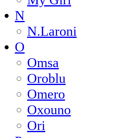
N
N.Laroni
O
Omsa
Oroblu
Omero
Oxouno
Ori