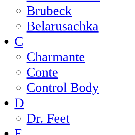
Brubeck
Belarusachka
C
Charmante
Conte
Control Body
D
Dr. Feet
E