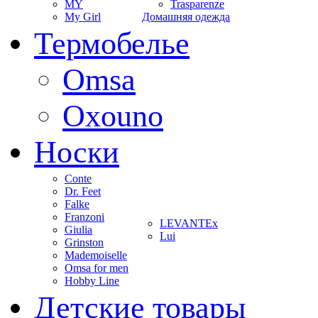
MY
Trasparenze
My Girl
Домашняя одежда
Термобелье
Omsa
Oxouno
Носки
Conte
Dr. Feet
Falke
Franzoni
LEVANTEx
Giulia
Lui
Grinston
Mademoiselle
Omsa for men
Hobby Line
Детские товары