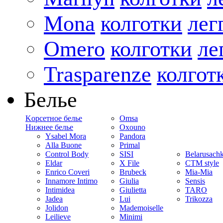
Mona
колготки
лег
Omero
колготки
ле
Trasparenze
колгот
Белье
Kорсетное белье
Omsa
Нижнее белье
Oxouno
Ysabel Mora
Pandora
Alla Buone
Primal
Control Body
SISI
Belarusach
Eldar
X File
CTM style
Enrico Coveri
Brubeck
Mia-Mia
Innamore Intimo
Giulia
Sensis
Intimidea
Giulietta
TARO
Jadea
Lui
Trikozza
Jolidon
Mademoiselle
Leilieve
Minimi