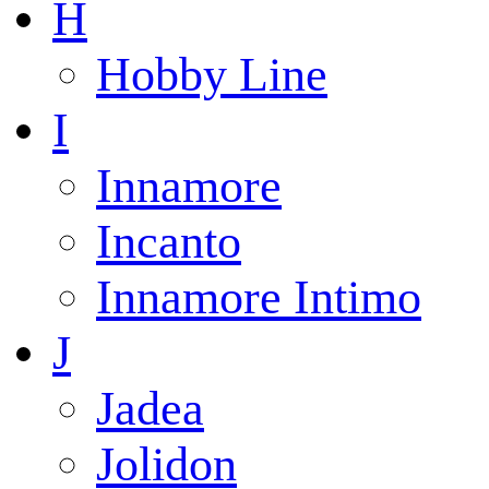
H
Hobby Line
I
Innamore
Incanto
Innamore Intimo
J
Jadea
Jolidon