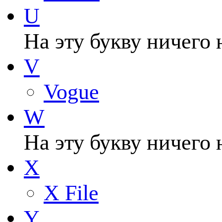
U
На эту букву ничего 
V
Vogue
W
На эту букву ничего 
X
X File
Y