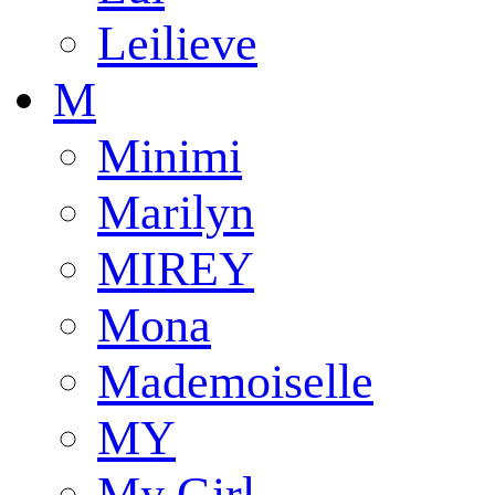
Leilieve
M
Minimi
Marilyn
MIREY
Mona
Mademoiselle
MY
My Girl