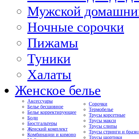
Мужской домашни
Ночные сорочки
Пижамы
Туники
Халаты
Женское белье
Аксессуары
Сорочки
Белье бесшовное
Термобелье
Белье корректирующее
Трусы корсетные
Боди
Трусы макси
Бюстгальтеры
Трусы слипы
Женский комплект
Трусы стринги и брази
Комбинации и кимоно
Трусы шортики