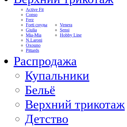
Active Fit
Conso
Ferz
Forti снуды
Venera
Giulia
Sensi
Mia-Mia
Hobby Line
N.Laroni
Oxouno
Pittards
Распродажа
Купальники
Бельё
Верхний трикотаж
Детство