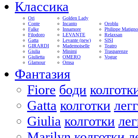
Классика
Ori
Golden Lady
Conte
Incanto
Oroblu
Falke
Innamore
Philippe Matign
Filodoro
LEVANTE
Relaxsan
Gatta
Levante (new)
SISI
GIRARDI
Mademoiselle
Teatro
Giulia
Minimi
Trasparenze
Giulietta
OMERO
Vogue
Glamour
Omsa
Фантазия
Fiore
боди
колготк
Gatta
колготки
лег
Giulia
колготки
ле
Marilyn
колготки
л