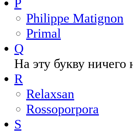
P
Philippe Matignon
Primal
Q
На эту букву ничего 
R
Relaxsan
Rossoporpora
S