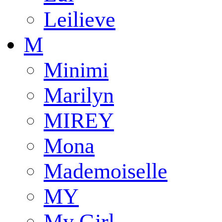
Leilieve
M
Minimi
Marilyn
MIREY
Mona
Mademoiselle
MY
My Girl