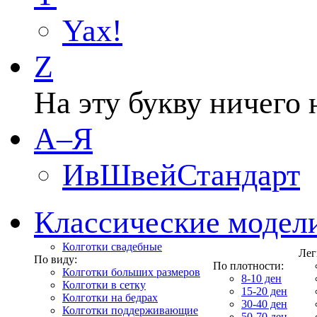
Yax!
Z
На эту букву ничего 
А–Я
ИвШвейСтандарт
Классические модел
Колготки свадебные
Лег
По виду:
По плотности:
Колготки больших размеров
8-10 ден
Колготки в сетку
15-20 ден
Колготки на бедрах
30-40 ден
Колготки поддерживающие
50-70 ден