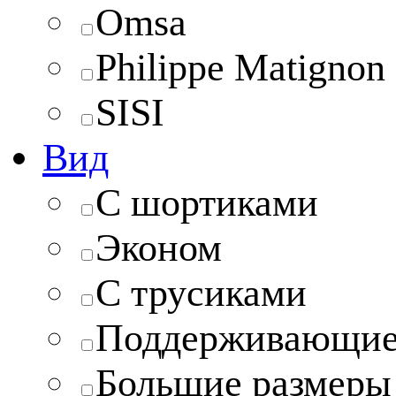
Omsa
Philippe Matignon
SISI
Вид
С шортиками
Эконом
С трусиками
Поддерживающи
Большие размеры