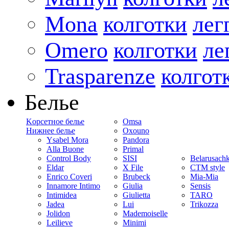
Mona
колготки
лег
Omero
колготки
ле
Trasparenze
колгот
Белье
Kорсетное белье
Omsa
Нижнее белье
Oxouno
Ysabel Mora
Pandora
Alla Buone
Primal
Control Body
SISI
Belarusach
Eldar
X File
CTM style
Enrico Coveri
Brubeck
Mia-Mia
Innamore Intimo
Giulia
Sensis
Intimidea
Giulietta
TARO
Jadea
Lui
Trikozza
Jolidon
Mademoiselle
Leilieve
Minimi