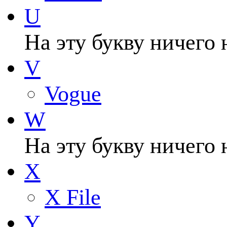
U
На эту букву ничего 
V
Vogue
W
На эту букву ничего 
X
X File
Y