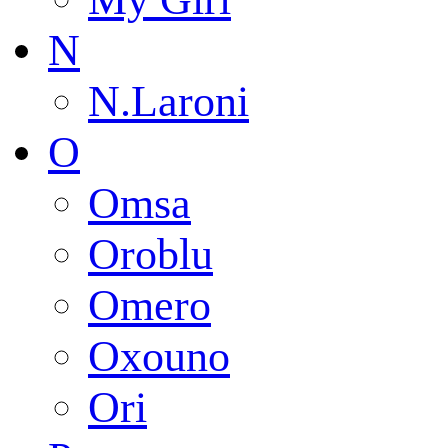
N
N.Laroni
O
Omsa
Oroblu
Omero
Oxouno
Ori