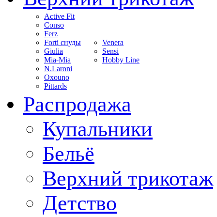
Active Fit
Conso
Ferz
Forti снуды
Venera
Giulia
Sensi
Mia-Mia
Hobby Line
N.Laroni
Oxouno
Pittards
Распродажа
Купальники
Бельё
Верхний трикотаж
Детство