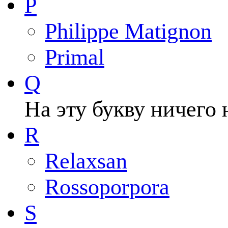
P
Philippe Matignon
Primal
Q
На эту букву ничего 
R
Relaxsan
Rossoporpora
S