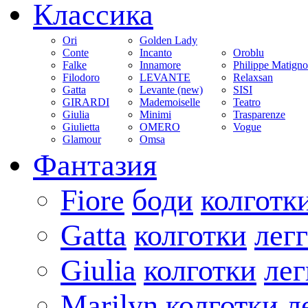
Классика
Ori
Golden Lady
Conte
Incanto
Oroblu
Falke
Innamore
Philippe Matign
Filodoro
LEVANTE
Relaxsan
Gatta
Levante (new)
SISI
GIRARDI
Mademoiselle
Teatro
Giulia
Minimi
Trasparenze
Giulietta
OMERO
Vogue
Glamour
Omsa
Фантазия
Fiore
боди
колготк
Gatta
колготки
лег
Giulia
колготки
ле
Marilyn
колготки
л