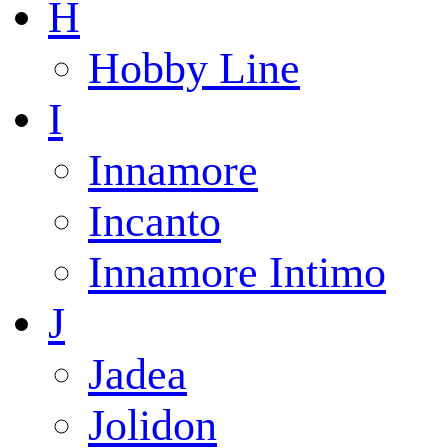
H
Hobby Line
I
Innamore
Incanto
Innamore Intimo
J
Jadea
Jolidon