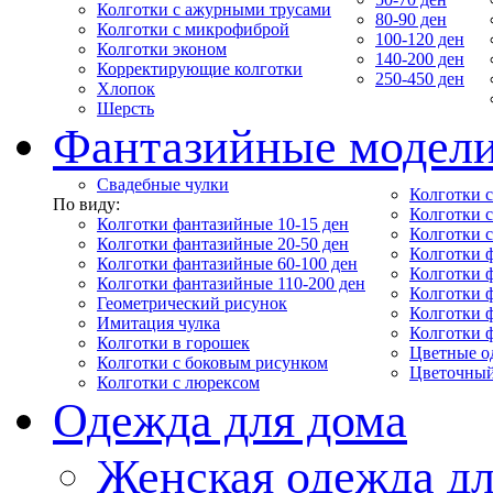
Колготки с ажурными трусами
80-90 ден
Колготки с микрофиброй
100-120 ден
Колготки эконом
140-200 ден
Корректирующие колготки
250-450 ден
Хлопок
Шерсть
Фантазийные модел
Свадебные чулки
Колготки с
По виду:
Колготки 
Колготки фантазийные 10-15 ден
Колготки 
Колготки фантазийные 20-50 ден
Колготки 
Колготки фантазийные 60-100 ден
Колготки 
Колготки фантазийные 110-200 ден
Колготки 
Геометрический рисунок
Колготки 
Имитация чулка
Колготки 
Колготки в горошек
Цветные о
Колготки с боковым рисунком
Цветочный
Колготки с люрексом
Одежда для дома
Женская одежда дл