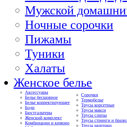
Мужской домашни
Ночные сорочки
Пижамы
Туники
Халаты
Женское белье
Аксессуары
Сорочки
Белье бесшовное
Термобелье
Белье корректирующее
Трусы корсетные
Боди
Трусы макси
Бюстгальтеры
Трусы слипы
Женский комплект
Трусы стринги и брази
Комбинации и кимоно
Трусы шортики