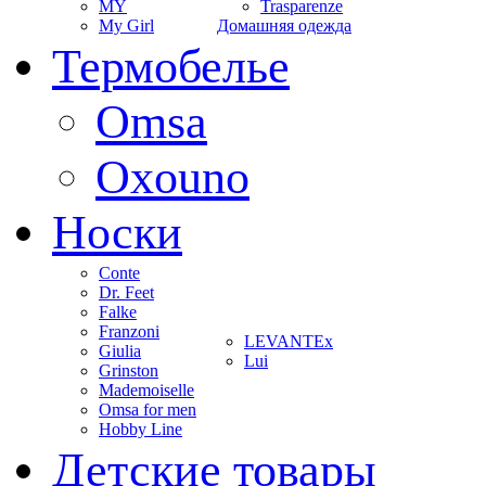
MY
Trasparenze
My Girl
Домашняя одежда
Термобелье
Omsa
Oxouno
Носки
Conte
Dr. Feet
Falke
Franzoni
LEVANTEx
Giulia
Lui
Grinston
Mademoiselle
Omsa for men
Hobby Line
Детские товары