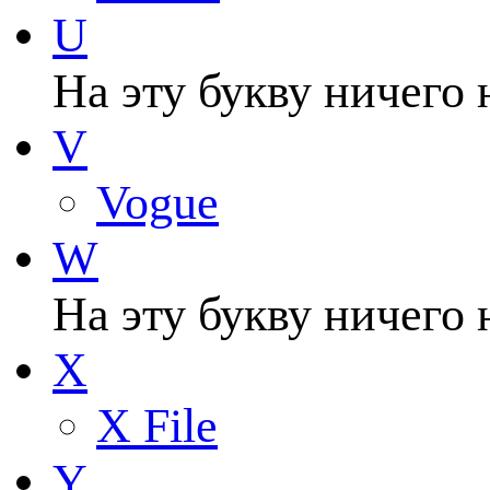
U
На эту букву ничего 
V
Vogue
W
На эту букву ничего 
X
X File
Y