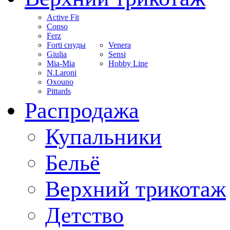
Active Fit
Conso
Ferz
Forti снуды
Venera
Giulia
Sensi
Mia-Mia
Hobby Line
N.Laroni
Oxouno
Pittards
Распродажа
Купальники
Бельё
Верхний трикотаж
Детство