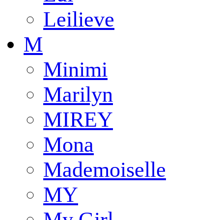
Leilieve
M
Minimi
Marilyn
MIREY
Mona
Mademoiselle
MY
My Girl