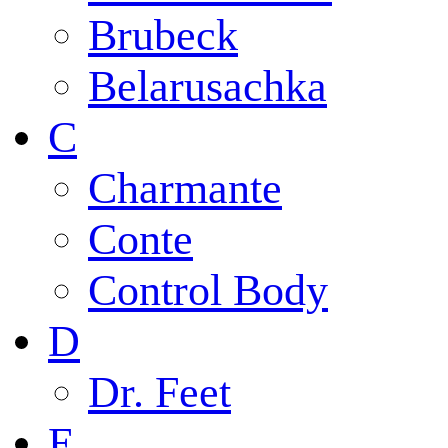
Brubeck
Belarusachka
C
Charmante
Conte
Control Body
D
Dr. Feet
E