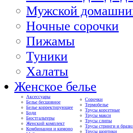
Мужской домашни
Ночные сорочки
Пижамы
Туники
Халаты
Женское белье
Аксессуары
Сорочки
Белье бесшовное
Термобелье
Белье корректирующее
Трусы корсетные
Боди
Трусы макси
Бюстгальтеры
Трусы слипы
Женский комплект
Трусы стринги и брази
Комбинации и кимоно
Трусы шортики