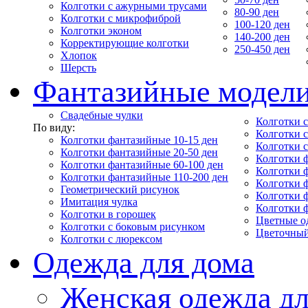
Колготки с ажурными трусами
80-90 ден
Колготки с микрофиброй
100-120 ден
Колготки эконом
140-200 ден
Корректирующие колготки
250-450 ден
Хлопок
Шерсть
Фантазийные модел
Свадебные чулки
Колготки с
По виду:
Колготки 
Колготки фантазийные 10-15 ден
Колготки 
Колготки фантазийные 20-50 ден
Колготки 
Колготки фантазийные 60-100 ден
Колготки 
Колготки фантазийные 110-200 ден
Колготки 
Геометрический рисунок
Колготки 
Имитация чулка
Колготки 
Колготки в горошек
Цветные о
Колготки с боковым рисунком
Цветочный
Колготки с люрексом
Одежда для дома
Женская одежда дл