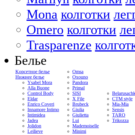
Mona
колготки
лег
Omero
колготки
ле
Trasparenze
колгот
Белье
Kорсетное белье
Omsa
Нижнее белье
Oxouno
Ysabel Mora
Pandora
Alla Buone
Primal
Control Body
SISI
Belarusach
Eldar
X File
CTM style
Enrico Coveri
Brubeck
Mia-Mia
Innamore Intimo
Giulia
Sensis
Intimidea
Giulietta
TARO
Jadea
Lui
Trikozza
Jolidon
Mademoiselle
Leilieve
Minimi