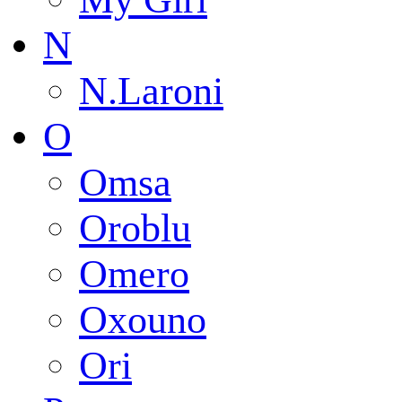
N
N.Laroni
O
Omsa
Oroblu
Omero
Oxouno
Ori