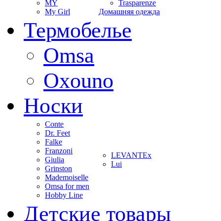
MY
Trasparenze
My Girl
Домашняя одежда
Термобелье
Omsa
Oxouno
Носки
Conte
Dr. Feet
Falke
Franzoni
LEVANTEx
Giulia
Lui
Grinston
Mademoiselle
Omsa for men
Hobby Line
Детские товары