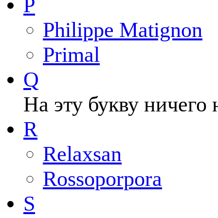
P
Philippe Matignon
Primal
Q
На эту букву ничего 
R
Relaxsan
Rossoporpora
S