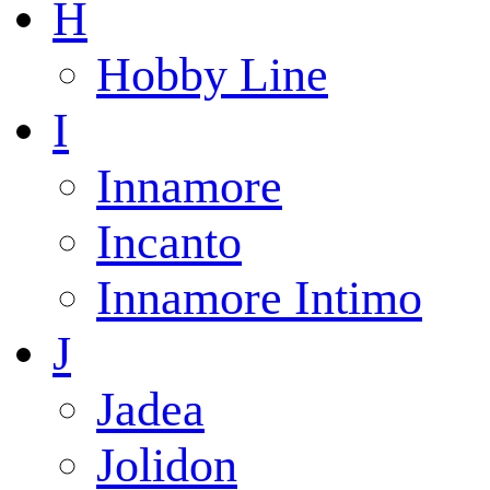
H
Hobby Line
I
Innamore
Incanto
Innamore Intimo
J
Jadea
Jolidon