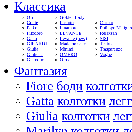
Классика
Ori
Golden Lady
Conte
Incanto
Oroblu
Falke
Innamore
Philippe Matign
Filodoro
LEVANTE
Relaxsan
Gatta
Levante (new)
SISI
GIRARDI
Mademoiselle
Teatro
Giulia
Minimi
Trasparenze
Giulietta
OMERO
Vogue
Glamour
Omsa
Фантазия
Fiore
боди
колготк
Gatta
колготки
лег
Giulia
колготки
ле
Marilyn
колготки
л