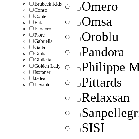
Omero
Brubeck Kids
Conso
Conte
Omsa
Eldar
Filodoro
Oroblu
Fiore
Gabriella
Pandora
Gatta
Giulia
Giulietta
Philippe 
Golden Lady
Isotoner
Pittards
Jadea
Levante
Relaxsan
Sanpellegr
SISI