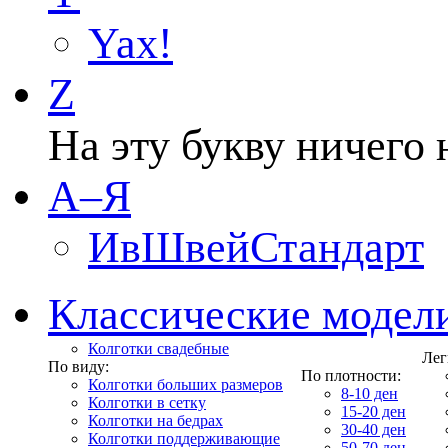
Yax!
Z
На эту букву ничего 
А–Я
ИвШвейСтандарт
Классические модел
Колготки свадебные
Лег
По виду:
По плотности:
Колготки больших размеров
8-10 ден
Колготки в сетку
15-20 ден
Колготки на бедрах
30-40 ден
Колготки поддерживающие
50-70 ден