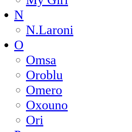
N
N.Laroni
O
Omsa
Oroblu
Omero
Oxouno
Ori