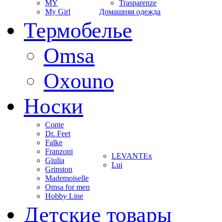
MY
Trasparenze
My Girl
Домашняя одежда
Термобелье
Omsa
Oxouno
Носки
Conte
Dr. Feet
Falke
Franzoni
LEVANTEx
Giulia
Lui
Grinston
Mademoiselle
Omsa for men
Hobby Line
Детские товары