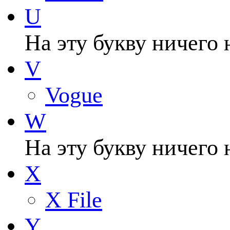
U
На эту букву ничего 
V
Vogue
W
На эту букву ничего 
X
X File
Y