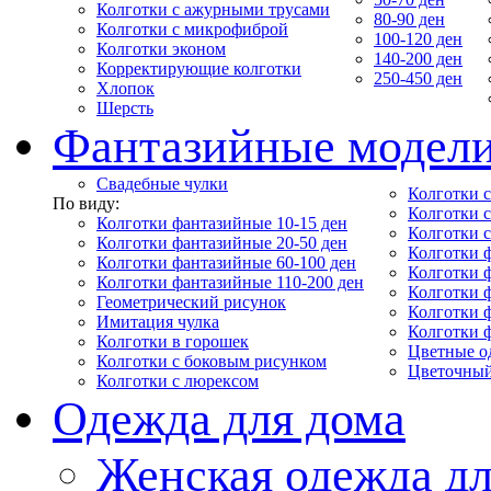
Колготки с ажурными трусами
80-90 ден
Колготки с микрофиброй
100-120 ден
Колготки эконом
140-200 ден
Корректирующие колготки
250-450 ден
Хлопок
Шерсть
Фантазийные модел
Свадебные чулки
Колготки с
По виду:
Колготки 
Колготки фантазийные 10-15 ден
Колготки 
Колготки фантазийные 20-50 ден
Колготки 
Колготки фантазийные 60-100 ден
Колготки 
Колготки фантазийные 110-200 ден
Колготки 
Геометрический рисунок
Колготки 
Имитация чулка
Колготки 
Колготки в горошек
Цветные о
Колготки с боковым рисунком
Цветочный
Колготки с люрексом
Одежда для дома
Женская одежда дл