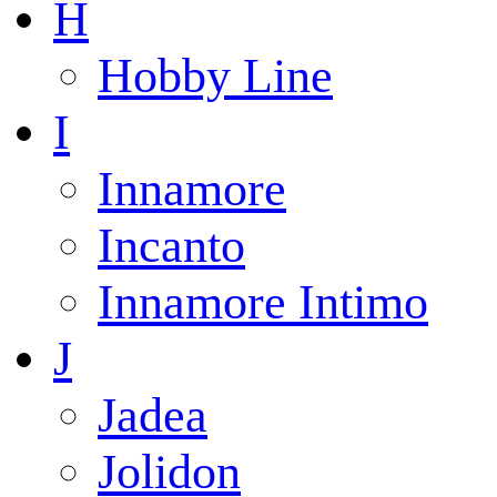
H
Hobby Line
I
Innamore
Incanto
Innamore Intimo
J
Jadea
Jolidon