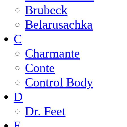
Brubeck
Belarusachka
C
Charmante
Conte
Control Body
D
Dr. Feet
E