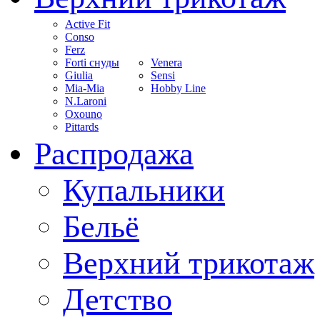
Active Fit
Conso
Ferz
Forti снуды
Venera
Giulia
Sensi
Mia-Mia
Hobby Line
N.Laroni
Oxouno
Pittards
Распродажа
Купальники
Бельё
Верхний трикотаж
Детство