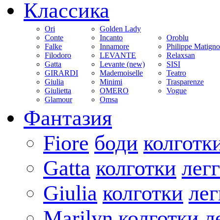
Классика
Ori
Golden Lady
Conte
Incanto
Oroblu
Falke
Innamore
Philippe Matign
Filodoro
LEVANTE
Relaxsan
Gatta
Levante (new)
SISI
GIRARDI
Mademoiselle
Teatro
Giulia
Minimi
Trasparenze
Giulietta
OMERO
Vogue
Glamour
Omsa
Фантазия
Fiore
боди
колготк
Gatta
колготки
лег
Giulia
колготки
ле
Marilyn
колготки
л