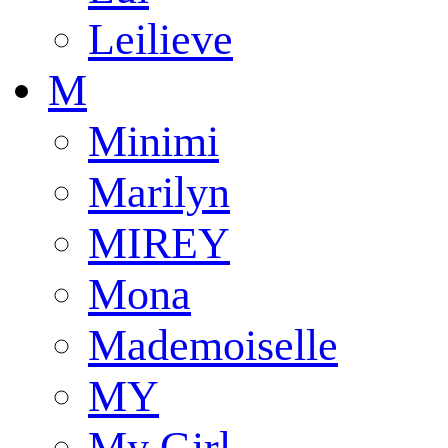
Leilieve
M
Minimi
Marilyn
MIREY
Mona
Mademoiselle
MY
My Girl