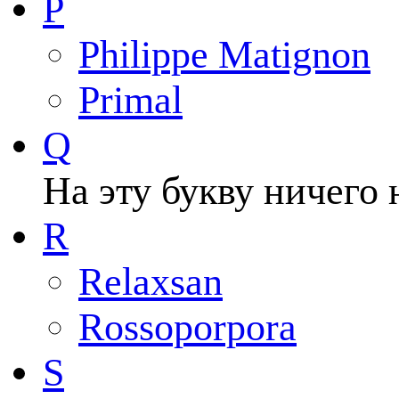
P
Philippe Matignon
Primal
Q
На эту букву ничего 
R
Relaxsan
Rossoporpora
S