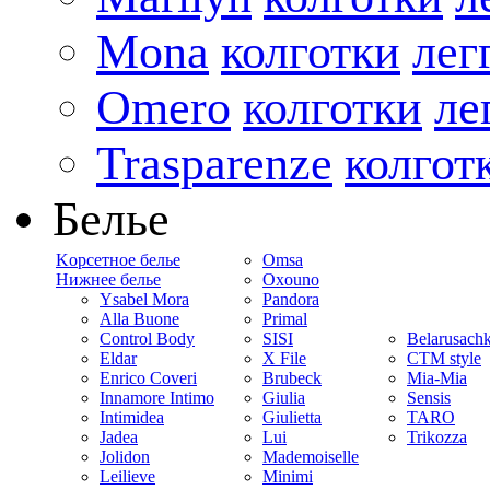
Mona
колготки
лег
Omero
колготки
ле
Trasparenze
колгот
Белье
Kорсетное белье
Omsa
Нижнее белье
Oxouno
Ysabel Mora
Pandora
Alla Buone
Primal
Control Body
SISI
Belarusach
Eldar
X File
CTM style
Enrico Coveri
Brubeck
Mia-Mia
Innamore Intimo
Giulia
Sensis
Intimidea
Giulietta
TARO
Jadea
Lui
Trikozza
Jolidon
Mademoiselle
Leilieve
Minimi