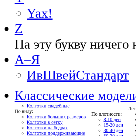
Yax!
Z
На эту букву ничего 
А–Я
ИвШвейСтандарт
Классические модел
Колготки свадебные
Лег
По виду:
По плотности:
Колготки больших размеров
8-10 ден
Колготки в сетку
15-20 ден
Колготки на бедрах
30-40 ден
Колготки поддерживающие
50-70 ден