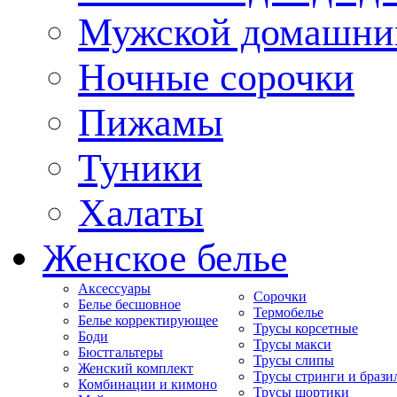
Мужской домашни
Ночные сорочки
Пижамы
Туники
Халаты
Женское белье
Аксессуары
Сорочки
Белье бесшовное
Термобелье
Белье корректирующее
Трусы корсетные
Боди
Трусы макси
Бюстгальтеры
Трусы слипы
Женский комплект
Трусы стринги и брази
Комбинации и кимоно
Трусы шортики