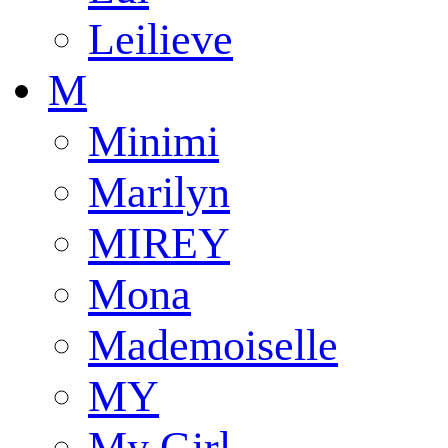
Leilieve
M
Minimi
Marilyn
MIREY
Mona
Mademoiselle
MY
My Girl