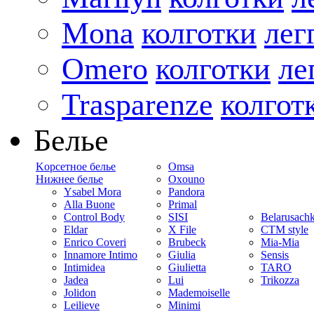
Mona
колготки
лег
Omero
колготки
ле
Trasparenze
колгот
Белье
Kорсетное белье
Omsa
Нижнее белье
Oxouno
Ysabel Mora
Pandora
Alla Buone
Primal
Control Body
SISI
Belarusach
Eldar
X File
CTM style
Enrico Coveri
Brubeck
Mia-Mia
Innamore Intimo
Giulia
Sensis
Intimidea
Giulietta
TARO
Jadea
Lui
Trikozza
Jolidon
Mademoiselle
Leilieve
Minimi