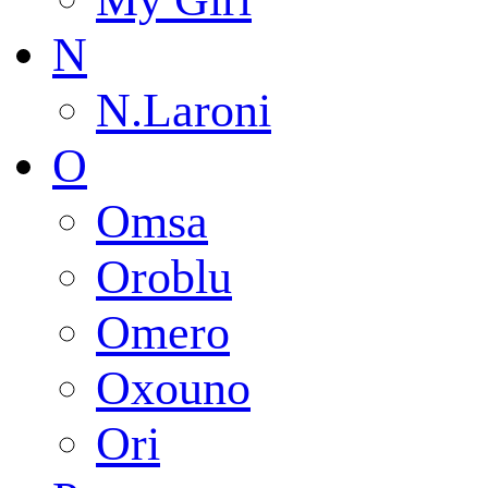
N
N.Laroni
O
Omsa
Oroblu
Omero
Oxouno
Ori