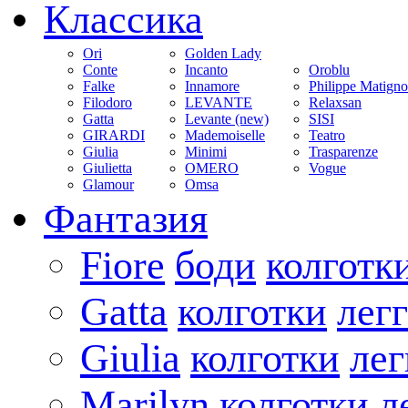
Классика
Ori
Golden Lady
Conte
Incanto
Oroblu
Falke
Innamore
Philippe Matign
Filodoro
LEVANTE
Relaxsan
Gatta
Levante (new)
SISI
GIRARDI
Mademoiselle
Teatro
Giulia
Minimi
Trasparenze
Giulietta
OMERO
Vogue
Glamour
Omsa
Фантазия
Fiore
боди
колготк
Gatta
колготки
лег
Giulia
колготки
ле
Marilyn
колготки
л