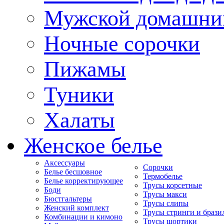
Мужской домашни
Ночные сорочки
Пижамы
Туники
Халаты
Женское белье
Аксессуары
Сорочки
Белье бесшовное
Термобелье
Белье корректирующее
Трусы корсетные
Боди
Трусы макси
Бюстгальтеры
Трусы слипы
Женский комплект
Трусы стринги и брази
Комбинации и кимоно
Трусы шортики