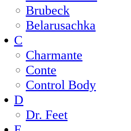
Brubeck
Belarusachka
C
Charmante
Conte
Control Body
D
Dr. Feet
E