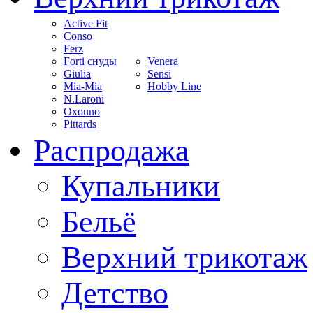
Active Fit
Conso
Ferz
Forti снуды
Venera
Giulia
Sensi
Mia-Mia
Hobby Line
N.Laroni
Oxouno
Pittards
Распродажа
Купальники
Бельё
Верхний трикотаж
Детство