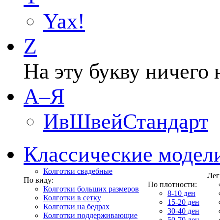
Yax!
Z
На эту букву ничего 
А–Я
ИвШвейСтандарт
Классические модел
Колготки свадебные
Лег
По виду:
По плотности:
Колготки больших размеров
8-10 ден
Колготки в сетку
15-20 ден
Колготки на бедрах
30-40 ден
Колготки поддерживающие
50-70 ден