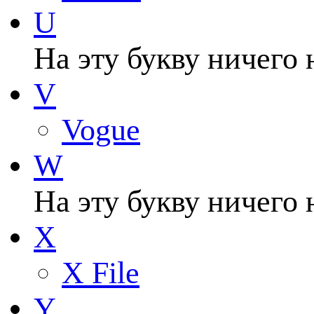
U
На эту букву ничего 
V
Vogue
W
На эту букву ничего 
X
X File
Y