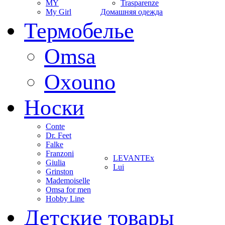
MY
Trasparenze
My Girl
Домашняя одежда
Термобелье
Omsa
Oxouno
Носки
Conte
Dr. Feet
Falke
Franzoni
LEVANTEx
Giulia
Lui
Grinston
Mademoiselle
Omsa for men
Hobby Line
Детские товары