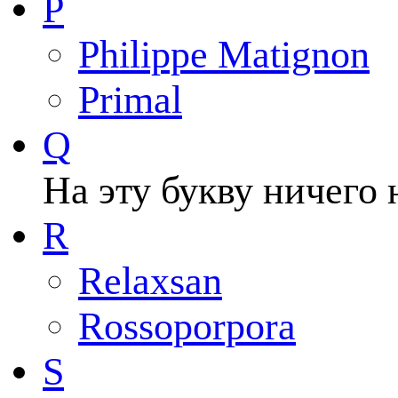
P
Philippe Matignon
Primal
Q
На эту букву ничего 
R
Relaxsan
Rossoporpora
S