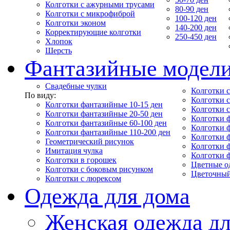
Колготки с ажурными трусами
80-90 ден
Колготки с микрофиброй
100-120 ден
Колготки эконом
140-200 ден
Корректирующие колготки
250-450 ден
Хлопок
Шерсть
Фантазийные модел
Свадебные чулки
Колготки с
По виду:
Колготки 
Колготки фантазийные 10-15 ден
Колготки 
Колготки фантазийные 20-50 ден
Колготки 
Колготки фантазийные 60-100 ден
Колготки 
Колготки фантазийные 110-200 ден
Колготки 
Геометрический рисунок
Колготки 
Имитация чулка
Колготки 
Колготки в горошек
Цветные о
Колготки с боковым рисунком
Цветочный
Колготки с люрексом
Одежда для дома
Женская одежда дл