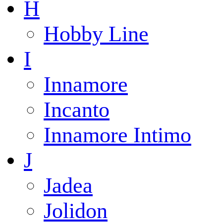
H
Hobby Line
I
Innamore
Incanto
Innamore Intimo
J
Jadea
Jolidon