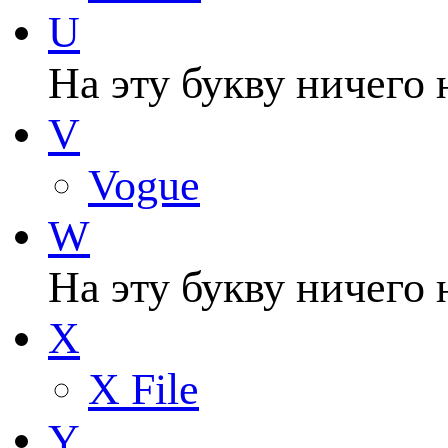
U
На эту букву ничего 
V
Vogue
W
На эту букву ничего 
X
X File
Y