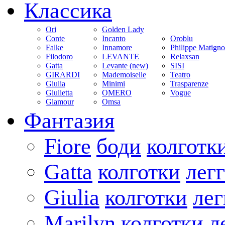
Классика
Ori
Golden Lady
Conte
Incanto
Oroblu
Falke
Innamore
Philippe Matign
Filodoro
LEVANTE
Relaxsan
Gatta
Levante (new)
SISI
GIRARDI
Mademoiselle
Teatro
Giulia
Minimi
Trasparenze
Giulietta
OMERO
Vogue
Glamour
Omsa
Фантазия
Fiore
боди
колготк
Gatta
колготки
лег
Giulia
колготки
ле
Marilyn
колготки
л