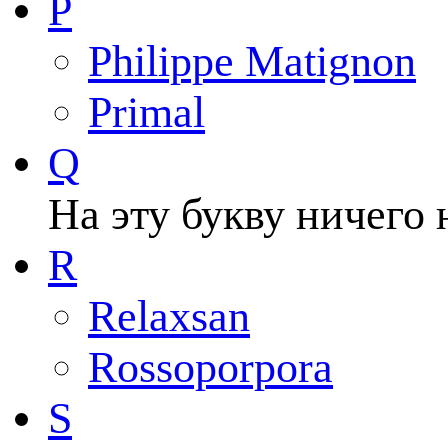
P
Philippe Matignon
Primal
Q
На эту букву ничего 
R
Relaxsan
Rossoporpora
S