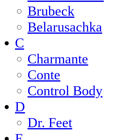
Brubeck
Belarusachka
C
Charmante
Conte
Control Body
D
Dr. Feet
E