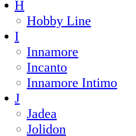
H
Hobby Line
I
Innamore
Incanto
Innamore Intimo
J
Jadea
Jolidon