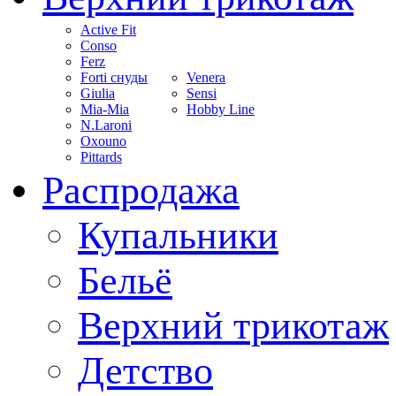
Active Fit
Conso
Ferz
Forti снуды
Venera
Giulia
Sensi
Mia-Mia
Hobby Line
N.Laroni
Oxouno
Pittards
Распродажа
Купальники
Бельё
Верхний трикотаж
Детство