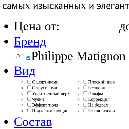
самых изысканных и элеган
Цена от:
д
Бренд
Philippe Matignon
Вид
С шортиками
Плоский шов
С трусиками
Бесшовные
Уплотненный верх
Гольфы
Чулки
Коррекция
Эффект тюля
На бедрах
Поддерживающие
Без шортиков
Состав