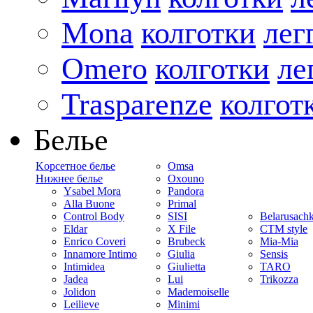
Mona
колготки
лег
Omero
колготки
ле
Trasparenze
колгот
Белье
Kорсетное белье
Omsa
Нижнее белье
Oxouno
Ysabel Mora
Pandora
Alla Buone
Primal
Control Body
SISI
Belarusach
Eldar
X File
CTM style
Enrico Coveri
Brubeck
Mia-Mia
Innamore Intimo
Giulia
Sensis
Intimidea
Giulietta
TARO
Jadea
Lui
Trikozza
Jolidon
Mademoiselle
Leilieve
Minimi