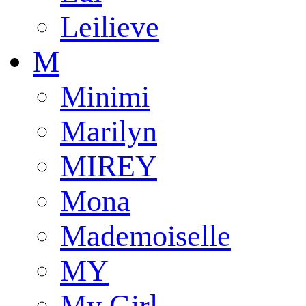
Leilieve
M
Minimi
Marilyn
MIREY
Mona
Mademoiselle
MY
My Girl