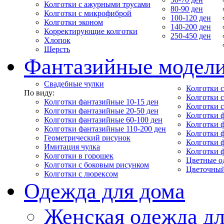
Колготки с ажурными трусами
80-90 ден
Колготки с микрофиброй
100-120 ден
Колготки эконом
140-200 ден
Корректирующие колготки
250-450 ден
Хлопок
Шерсть
Фантазийные модел
Свадебные чулки
Колготки с
По виду:
Колготки 
Колготки фантазийные 10-15 ден
Колготки 
Колготки фантазийные 20-50 ден
Колготки 
Колготки фантазийные 60-100 ден
Колготки 
Колготки фантазийные 110-200 ден
Колготки 
Геометрический рисунок
Колготки 
Имитация чулка
Колготки 
Колготки в горошек
Цветные о
Колготки с боковым рисунком
Цветочный
Колготки с люрексом
Одежда для дома
Женская одежда дл