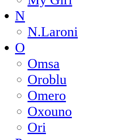
N
N.Laroni
O
Omsa
Oroblu
Omero
Oxouno
Ori