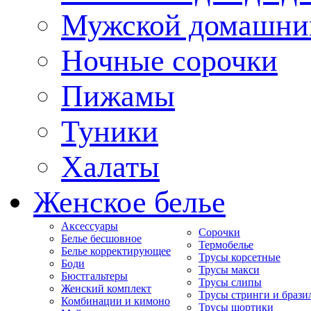
Мужской домашни
Ночные сорочки
Пижамы
Туники
Халаты
Женское белье
Аксессуары
Сорочки
Белье бесшовное
Термобелье
Белье корректирующее
Трусы корсетные
Боди
Трусы макси
Бюстгальтеры
Трусы слипы
Женский комплект
Трусы стринги и брази
Комбинации и кимоно
Трусы шортики