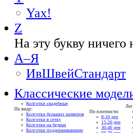
Yax!
Z
На эту букву ничего 
А–Я
ИвШвейСтандарт
Классические модел
Колготки свадебные
Лег
По виду:
По плотности:
Колготки больших размеров
8-10 ден
Колготки в сетку
15-20 ден
Колготки на бедрах
30-40 ден
Колготки поддерживающие
50-70 ден