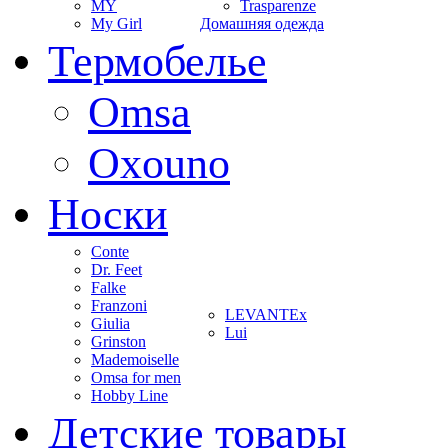
MY
Trasparenze
My Girl
Домашняя одежда
Термобелье
Omsa
Oxouno
Носки
Conte
Dr. Feet
Falke
Franzoni
LEVANTEx
Giulia
Lui
Grinston
Mademoiselle
Omsa for men
Hobby Line
Детские товары