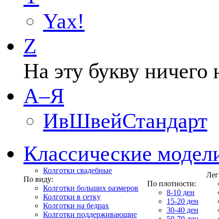
Yax!
Z
На эту букву ничего 
А–Я
ИвШвейСтандарт
Классические модел
Колготки свадебные
Лег
По виду:
По плотности:
Колготки больших размеров
8-10 ден
Колготки в сетку
15-20 ден
Колготки на бедрах
30-40 ден
Колготки поддерживающие
50-70 ден