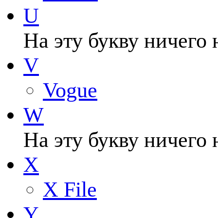
U
На эту букву ничего 
V
Vogue
W
На эту букву ничего 
X
X File
Y