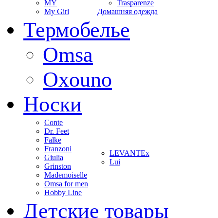
MY
Trasparenze
My Girl
Домашняя одежда
Термобелье
Omsa
Oxouno
Носки
Conte
Dr. Feet
Falke
Franzoni
LEVANTEx
Giulia
Lui
Grinston
Mademoiselle
Omsa for men
Hobby Line
Детские товары