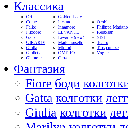
Классика
Ori
Golden Lady
Conte
Incanto
Oroblu
Falke
Innamore
Philippe Matign
Filodoro
LEVANTE
Relaxsan
Gatta
Levante (new)
SISI
GIRARDI
Mademoiselle
Teatro
Giulia
Minimi
Trasparenze
Giulietta
OMERO
Vogue
Glamour
Omsa
Фантазия
Fiore
боди
колготк
Gatta
колготки
лег
Giulia
колготки
ле
Marilyn
колготки
л