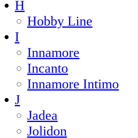
H
Hobby Line
I
Innamore
Incanto
Innamore Intimo
J
Jadea
Jolidon