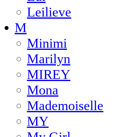
Leilieve
M
Minimi
Marilyn
MIREY
Mona
Mademoiselle
MY
My Girl