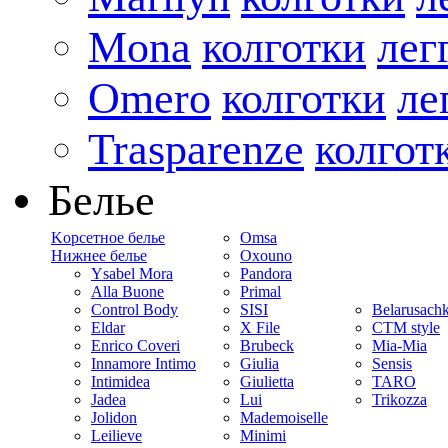
Mona
колготки
лег
Omero
колготки
ле
Trasparenze
колгот
Белье
Kорсетное белье
Omsa
Нижнее белье
Oxouno
Ysabel Mora
Pandora
Alla Buone
Primal
Control Body
SISI
Belarusach
Eldar
X File
CTM style
Enrico Coveri
Brubeck
Mia-Mia
Innamore Intimo
Giulia
Sensis
Intimidea
Giulietta
TARO
Jadea
Lui
Trikozza
Jolidon
Mademoiselle
Leilieve
Minimi