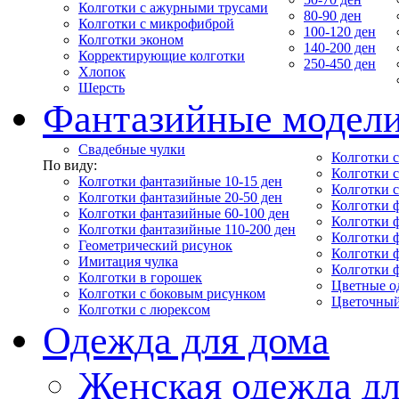
Колготки с ажурными трусами
80-90 ден
Колготки с микрофиброй
100-120 ден
Колготки эконом
140-200 ден
Корректирующие колготки
250-450 ден
Хлопок
Шерсть
Фантазийные модел
Свадебные чулки
Колготки с
По виду:
Колготки 
Колготки фантазийные 10-15 ден
Колготки 
Колготки фантазийные 20-50 ден
Колготки 
Колготки фантазийные 60-100 ден
Колготки 
Колготки фантазийные 110-200 ден
Колготки 
Геометрический рисунок
Колготки 
Имитация чулка
Колготки 
Колготки в горошек
Цветные о
Колготки с боковым рисунком
Цветочный
Колготки с люрексом
Одежда для дома
Женская одежда дл