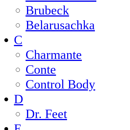
Brubeck
Belarusachka
C
Charmante
Conte
Control Body
D
Dr. Feet
E