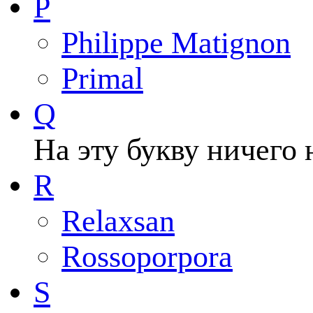
P
Philippe Matignon
Primal
Q
На эту букву ничего 
R
Relaxsan
Rossoporpora
S