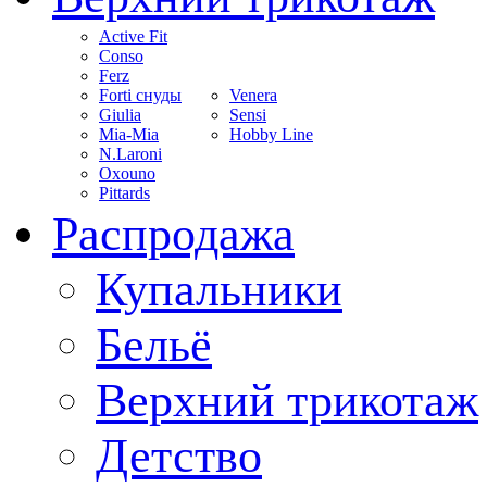
Active Fit
Conso
Ferz
Forti снуды
Venera
Giulia
Sensi
Mia-Mia
Hobby Line
N.Laroni
Oxouno
Pittards
Распродажа
Купальники
Бельё
Верхний трикотаж
Детство