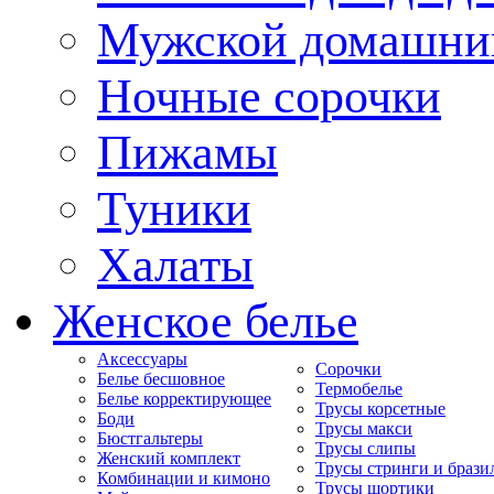
Мужской домашни
Ночные сорочки
Пижамы
Туники
Халаты
Женское белье
Аксессуары
Сорочки
Белье бесшовное
Термобелье
Белье корректирующее
Трусы корсетные
Боди
Трусы макси
Бюстгальтеры
Трусы слипы
Женский комплект
Трусы стринги и брази
Комбинации и кимоно
Трусы шортики