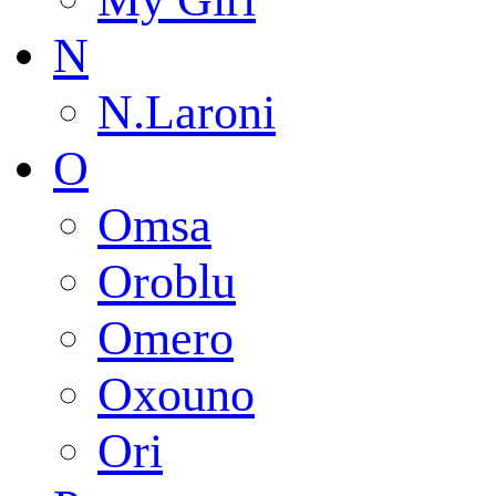
N
N.Laroni
O
Omsa
Oroblu
Omero
Oxouno
Ori