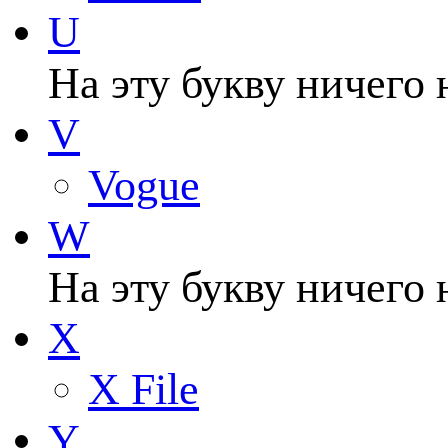
U
На эту букву ничего 
V
Vogue
W
На эту букву ничего 
X
X File
Y