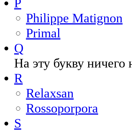
P
Philippe Matignon
Primal
Q
На эту букву ничего 
R
Relaxsan
Rossoporpora
S