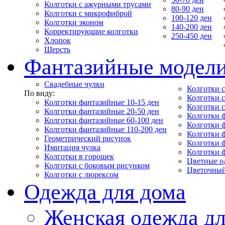
Колготки с ажурными трусами
80-90 ден
Колготки с микрофиброй
100-120 ден
Колготки эконом
140-200 ден
Корректирующие колготки
250-450 ден
Хлопок
Шерсть
Фантазийные модел
Свадебные чулки
Колготки с
По виду:
Колготки 
Колготки фантазийные 10-15 ден
Колготки 
Колготки фантазийные 20-50 ден
Колготки 
Колготки фантазийные 60-100 ден
Колготки 
Колготки фантазийные 110-200 ден
Колготки 
Геометрический рисунок
Колготки 
Имитация чулка
Колготки 
Колготки в горошек
Цветные о
Колготки с боковым рисунком
Цветочный
Колготки с люрексом
Одежда для дома
Женская одежда дл