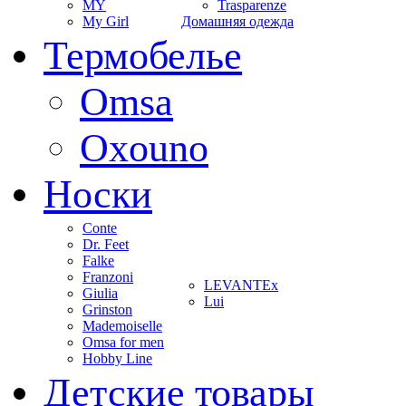
MY
Trasparenze
My Girl
Домашняя одежда
Термобелье
Omsa
Oxouno
Носки
Conte
Dr. Feet
Falke
Franzoni
LEVANTEx
Giulia
Lui
Grinston
Mademoiselle
Omsa for men
Hobby Line
Детские товары