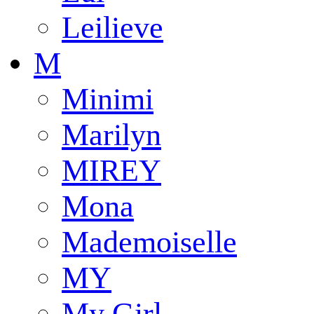
Leilieve
M
Minimi
Marilyn
MIREY
Mona
Mademoiselle
MY
My Girl