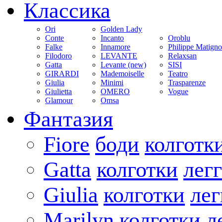
Классика
Ori
Golden Lady
Conte
Incanto
Oroblu
Falke
Innamore
Philippe Matign
Filodoro
LEVANTE
Relaxsan
Gatta
Levante (new)
SISI
GIRARDI
Mademoiselle
Teatro
Giulia
Minimi
Trasparenze
Giulietta
OMERO
Vogue
Glamour
Omsa
Фантазия
Fiore
боди
колготк
Gatta
колготки
лег
Giulia
колготки
ле
Marilyn
колготки
л