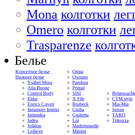
Mona
колготки
лег
Omero
колготки
ле
Trasparenze
колгот
Белье
Kорсетное белье
Omsa
Нижнее белье
Oxouno
Ysabel Mora
Pandora
Alla Buone
Primal
Control Body
SISI
Belarusach
Eldar
X File
CTM style
Enrico Coveri
Brubeck
Mia-Mia
Innamore Intimo
Giulia
Sensis
Intimidea
Giulietta
TARO
Jadea
Lui
Trikozza
Jolidon
Mademoiselle
Leilieve
Minimi