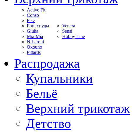
Active Fit
Conso
Ferz
Forti снуды
Venera
Giulia
Sensi
Mia-Mia
Hobby Line
N.Laroni
Oxouno
Pittards
Распродажа
Купальники
Бельё
Верхний трикотаж
Детство