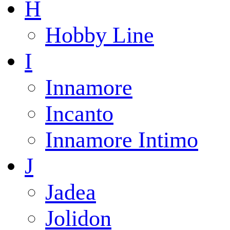
H
Hobby Line
I
Innamore
Incanto
Innamore Intimo
J
Jadea
Jolidon