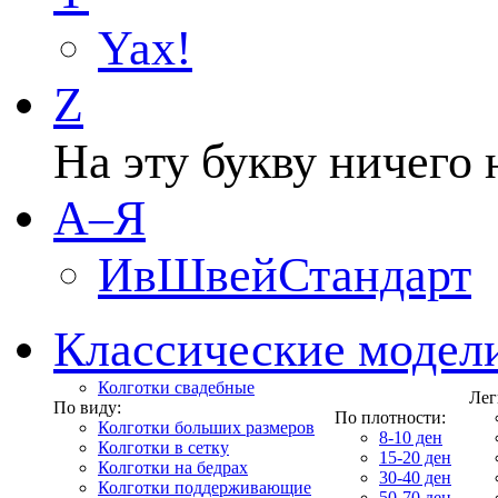
Yax!
Z
На эту букву ничего 
А–Я
ИвШвейСтандарт
Классические модел
Колготки свадебные
Лег
По виду:
По плотности:
Колготки больших размеров
8-10 ден
Колготки в сетку
15-20 ден
Колготки на бедрах
30-40 ден
Колготки поддерживающие
50-70 ден