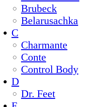
Brubeck
Belarusachka
C
Charmante
Conte
Control Body
D
Dr. Feet
E