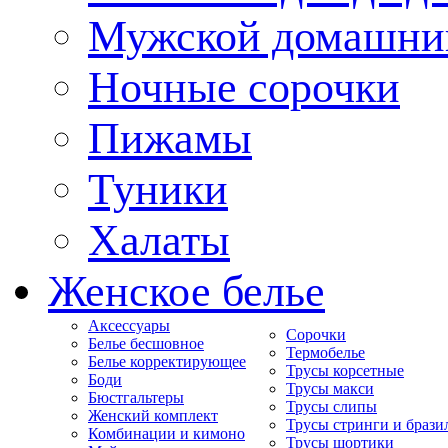
Мужской домашни
Ночные сорочки
Пижамы
Туники
Халаты
Женское белье
Аксессуары
Сорочки
Белье бесшовное
Термобелье
Белье корректирующее
Трусы корсетные
Боди
Трусы макси
Бюстгальтеры
Трусы слипы
Женский комплект
Трусы стринги и брази
Комбинации и кимоно
Трусы шортики