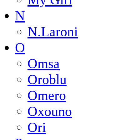
N
N.Laroni
O
Omsa
Oroblu
Omero
Oxouno
Ori