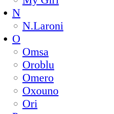
N
N.Laroni
O
Omsa
Oroblu
Omero
Oxouno
Ori