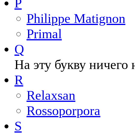
P
Philippe Matignon
Primal
Q
На эту букву ничего 
R
Relaxsan
Rossoporpora
S