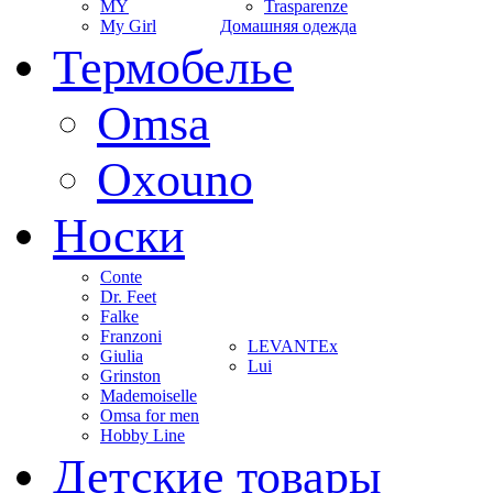
MY
Trasparenze
My Girl
Домашняя одежда
Термобелье
Omsa
Oxouno
Носки
Conte
Dr. Feet
Falke
Franzoni
LEVANTEx
Giulia
Lui
Grinston
Mademoiselle
Omsa for men
Hobby Line
Детские товары