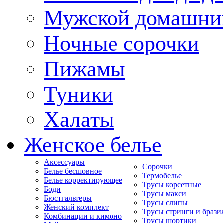
Мужской домашни
Ночные сорочки
Пижамы
Туники
Халаты
Женское белье
Аксессуары
Сорочки
Белье бесшовное
Термобелье
Белье корректирующее
Трусы корсетные
Боди
Трусы макси
Бюстгальтеры
Трусы слипы
Женский комплект
Трусы стринги и брази
Комбинации и кимоно
Трусы шортики