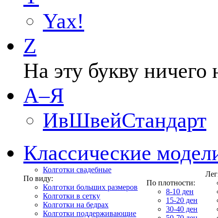
Yax!
Z
На эту букву ничего 
А–Я
ИвШвейСтандарт
Классические модел
Колготки свадебные
Лег
По виду:
По плотности:
Колготки больших размеров
8-10 ден
Колготки в сетку
15-20 ден
Колготки на бедрах
30-40 ден
Колготки поддерживающие
50-70 ден