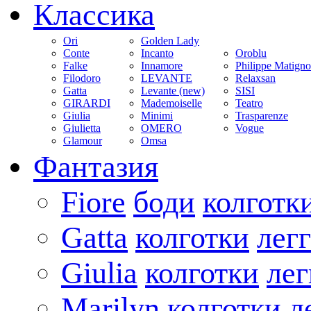
Классика
Ori
Golden Lady
Conte
Incanto
Oroblu
Falke
Innamore
Philippe Matign
Filodoro
LEVANTE
Relaxsan
Gatta
Levante (new)
SISI
GIRARDI
Mademoiselle
Teatro
Giulia
Minimi
Trasparenze
Giulietta
OMERO
Vogue
Glamour
Omsa
Фантазия
Fiore
боди
колготк
Gatta
колготки
лег
Giulia
колготки
ле
Marilyn
колготки
л