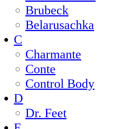
Brubeck
Belarusachka
C
Charmante
Conte
Control Body
D
Dr. Feet
E