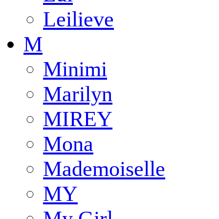
Leilieve
M
Minimi
Marilyn
MIREY
Mona
Mademoiselle
MY
My Girl