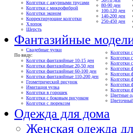
Колготки с ажурными трусами
80-90 ден
Колготки с микрофиброй
100-120 ден
Колготки эконом
140-200 ден
Корректирующие колготки
250-450 ден
Хлопок
Шерсть
Фантазийные модел
Свадебные чулки
Колготки с
По виду:
Колготки 
Колготки фантазийные 10-15 ден
Колготки 
Колготки фантазийные 20-50 ден
Колготки 
Колготки фантазийные 60-100 ден
Колготки 
Колготки фантазийные 110-200 ден
Колготки 
Геометрический рисунок
Колготки 
Имитация чулка
Колготки 
Колготки в горошек
Цветные о
Колготки с боковым рисунком
Цветочный
Колготки с люрексом
Одежда для дома
Женская одежда дл