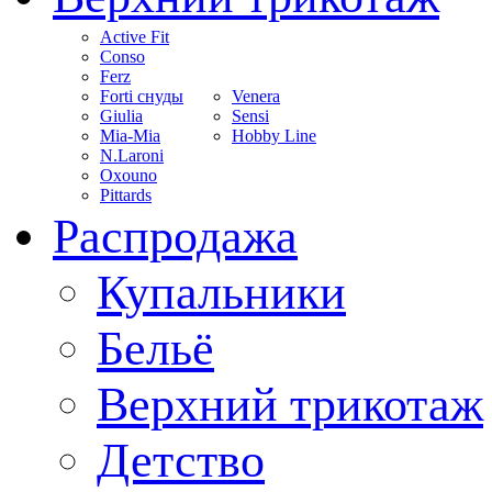
Active Fit
Conso
Ferz
Forti снуды
Venera
Giulia
Sensi
Mia-Mia
Hobby Line
N.Laroni
Oxouno
Pittards
Распродажа
Купальники
Бельё
Верхний трикотаж
Детство