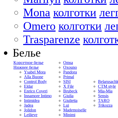
Mona
колготки
лег
Omero
колготки
ле
Trasparenze
колгот
Белье
Kорсетное белье
Omsa
Нижнее белье
Oxouno
Ysabel Mora
Pandora
Alla Buone
Primal
Control Body
SISI
Belarusach
Eldar
X File
CTM style
Enrico Coveri
Brubeck
Mia-Mia
Innamore Intimo
Giulia
Sensis
Intimidea
Giulietta
TARO
Jadea
Lui
Trikozza
Jolidon
Mademoiselle
Leilieve
Minimi