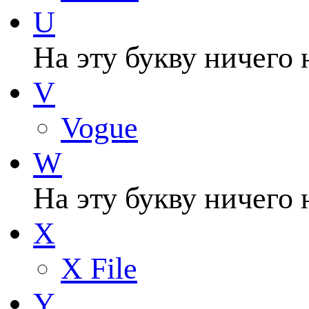
U
На эту букву ничего 
V
Vogue
W
На эту букву ничего 
X
X File
Y