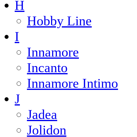
H
Hobby Line
I
Innamore
Incanto
Innamore Intimo
J
Jadea
Jolidon