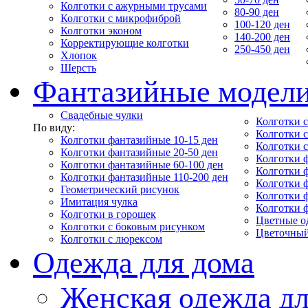
Колготки с ажурными трусами
80-90 ден
Колготки с микрофиброй
100-120 ден
Колготки эконом
140-200 ден
Корректирующие колготки
250-450 ден
Хлопок
Шерсть
Фантазийные модел
Свадебные чулки
Колготки с
По виду:
Колготки 
Колготки фантазийные 10-15 ден
Колготки 
Колготки фантазийные 20-50 ден
Колготки 
Колготки фантазийные 60-100 ден
Колготки 
Колготки фантазийные 110-200 ден
Колготки 
Геометрический рисунок
Колготки 
Имитация чулка
Колготки 
Колготки в горошек
Цветные о
Колготки с боковым рисунком
Цветочный
Колготки с люрексом
Одежда для дома
Женская одежда дл