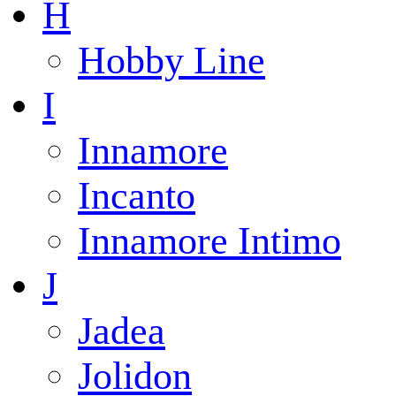
H
Hobby Line
I
Innamore
Incanto
Innamore Intimo
J
Jadea
Jolidon