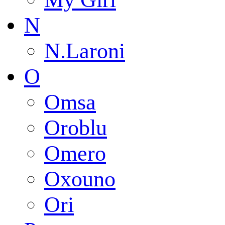
N
N.Laroni
O
Omsa
Oroblu
Omero
Oxouno
Ori