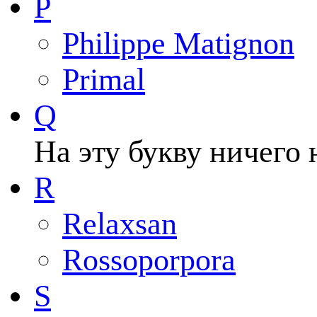
P
Philippe Matignon
Primal
Q
На эту букву ничего 
R
Relaxsan
Rossoporpora
S