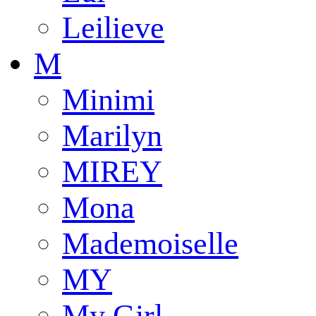
Leilieve
M
Minimi
Marilyn
MIREY
Mona
Mademoiselle
MY
My Girl