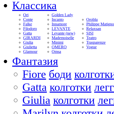
Классика
Ori
Golden Lady
Conte
Incanto
Oroblu
Falke
Innamore
Philippe Matign
Filodoro
LEVANTE
Relaxsan
Gatta
Levante (new)
SISI
GIRARDI
Mademoiselle
Teatro
Giulia
Minimi
Trasparenze
Giulietta
OMERO
Vogue
Glamour
Omsa
Фантазия
Fiore
боди
колготк
Gatta
колготки
лег
Giulia
колготки
ле
Marilyn
колготки
л