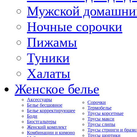
Мужской домашни
Ночные сорочки
Пижамы
Туники
Халаты
Женское белье
Аксессуары
Сорочки
Белье бесшовное
Термобелье
Белье корректирующее
Трусы корсетные
Боди
Трусы макси
Бюстгальтеры
Трусы слипы
Женский комплект
Трусы стринги и брази
Комбинации и кимоно
Трусы шортики