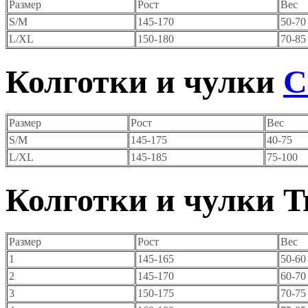
Размер
Рост
Вес
S/M
145-170
50-70
L/XL
150-180
70-85
Колготки и чулки
C
Размер
Рост
Вес
S/M
145-175
40-75
L/XL
145-185
75-100
Колготки и чулки
T
Размер
Рост
Вес
1
145-165
50-60
2
145-170
60-70
3
150-175
70-75