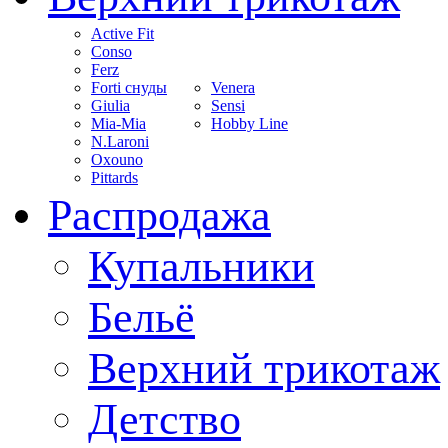
Active Fit
Conso
Ferz
Forti снуды
Venera
Giulia
Sensi
Mia-Mia
Hobby Line
N.Laroni
Oxouno
Pittards
Распродажа
Купальники
Бельё
Верхний трикотаж
Детство