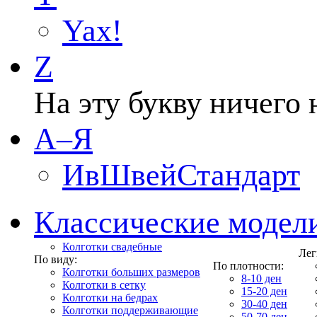
Yax!
Z
На эту букву ничего 
А–Я
ИвШвейСтандарт
Классические модел
Колготки свадебные
Лег
По виду:
По плотности:
Колготки больших размеров
8-10 ден
Колготки в сетку
15-20 ден
Колготки на бедрах
30-40 ден
Колготки поддерживающие
50-70 ден