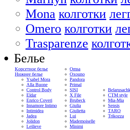
Mona
колготки
лег
Omero
колготки
ле
Trasparenze
колгот
Белье
Kорсетное белье
Omsa
Нижнее белье
Oxouno
Ysabel Mora
Pandora
Alla Buone
Primal
Control Body
SISI
Belarusach
Eldar
X File
CTM style
Enrico Coveri
Brubeck
Mia-Mia
Innamore Intimo
Giulia
Sensis
Intimidea
Giulietta
TARO
Jadea
Lui
Trikozza
Jolidon
Mademoiselle
Leilieve
Minimi