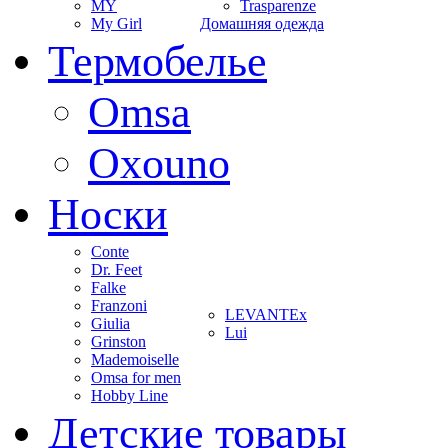
MY
Trasparenze
My Girl
Домашняя одежда
Термобелье
Omsa
Oxouno
Носки
Conte
Dr. Feet
Falke
Franzoni
LEVANTEx
Giulia
Lui
Grinston
Mademoiselle
Omsa for men
Hobby Line
Детские товары