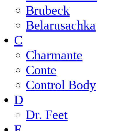
Brubeck
Belarusachka
C
Charmante
Conte
Control Body
D
Dr. Feet
E