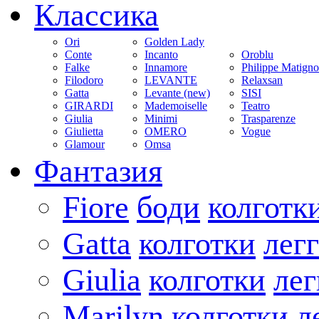
Классика
Ori
Golden Lady
Conte
Incanto
Oroblu
Falke
Innamore
Philippe Matign
Filodoro
LEVANTE
Relaxsan
Gatta
Levante (new)
SISI
GIRARDI
Mademoiselle
Teatro
Giulia
Minimi
Trasparenze
Giulietta
OMERO
Vogue
Glamour
Omsa
Фантазия
Fiore
боди
колготк
Gatta
колготки
лег
Giulia
колготки
ле
Marilyn
колготки
л