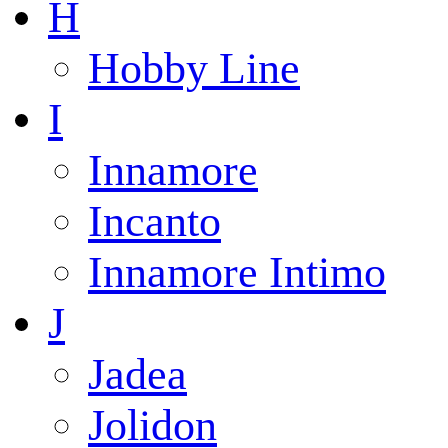
H
Hobby Line
I
Innamore
Incanto
Innamore Intimo
J
Jadea
Jolidon