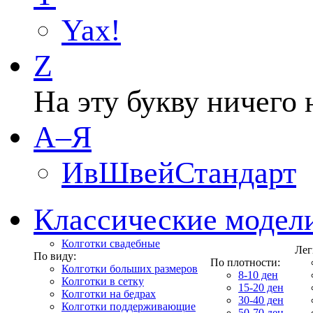
Yax!
Z
На эту букву ничего 
А–Я
ИвШвейСтандарт
Классические модел
Колготки свадебные
Лег
По виду:
По плотности:
Колготки больших размеров
8-10 ден
Колготки в сетку
15-20 ден
Колготки на бедрах
30-40 ден
Колготки поддерживающие
50-70 ден