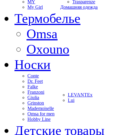
MY
Trasparenze
My Girl
Домашняя одежда
Термобелье
Omsa
Oxouno
Носки
Conte
Dr. Feet
Falke
Franzoni
LEVANTEx
Giulia
Lui
Grinston
Mademoiselle
Omsa for men
Hobby Line
Детские товары