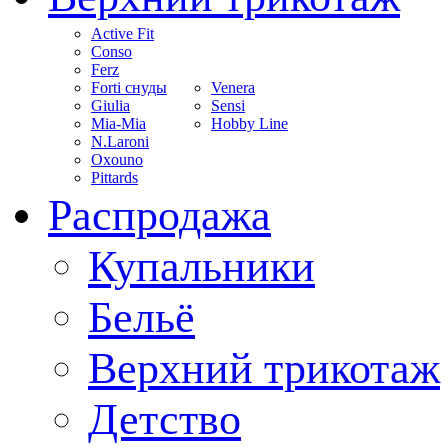
Active Fit
Conso
Ferz
Forti снуды
Venera
Giulia
Sensi
Mia-Mia
Hobby Line
N.Laroni
Oxouno
Pittards
Распродажа
Купальники
Бельё
Верхний трикотаж
Детство