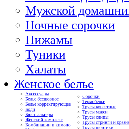
Мужской домашни
Ночные сорочки
Пижамы
Туники
Халаты
Женское белье
Аксессуары
Сорочки
Белье бесшовное
Термобелье
Белье корректирующее
Трусы корсетные
Боди
Трусы макси
Бюстгальтеры
Трусы слипы
Женский комплект
Трусы стринги и брази
Комбинации и кимоно
Трусы шортики