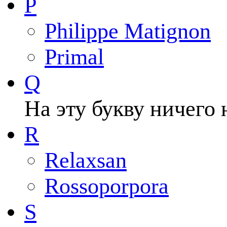
P
Philippe Matignon
Primal
Q
На эту букву ничего 
R
Relaxsan
Rossoporpora
S