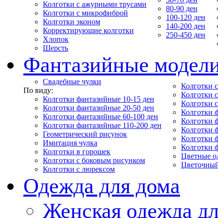
Колготки с ажурными трусами
80-90 ден
Колготки с микрофиброй
100-120 ден
Колготки эконом
140-200 ден
Корректирующие колготки
250-450 ден
Хлопок
Шерсть
Фантазийные модел
Свадебные чулки
Колготки с
По виду:
Колготки 
Колготки фантазийные 10-15 ден
Колготки 
Колготки фантазийные 20-50 ден
Колготки 
Колготки фантазийные 60-100 ден
Колготки 
Колготки фантазийные 110-200 ден
Колготки 
Геометрический рисунок
Колготки 
Имитация чулка
Колготки 
Колготки в горошек
Цветные о
Колготки с боковым рисунком
Цветочный
Колготки с люрексом
Одежда для дома
Женская одежда дл