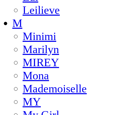
Leilieve
M
Minimi
Marilyn
MIREY
Mona
Mademoiselle
MY
My Girl