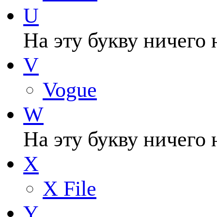
U
На эту букву ничего 
V
Vogue
W
На эту букву ничего 
X
X File
Y