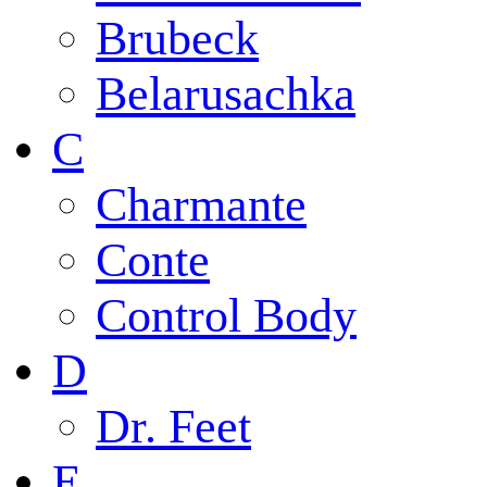
Brubeck
Belarusachka
C
Charmante
Conte
Control Body
D
Dr. Feet
E