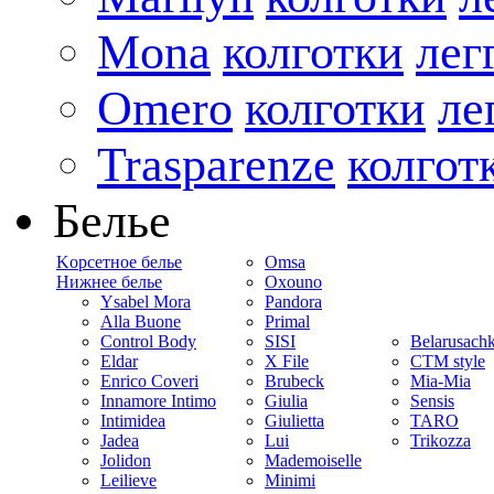
Mona
колготки
лег
Omero
колготки
ле
Trasparenze
колгот
Белье
Kорсетное белье
Omsa
Нижнее белье
Oxouno
Ysabel Mora
Pandora
Alla Buone
Primal
Control Body
SISI
Belarusach
Eldar
X File
CTM style
Enrico Coveri
Brubeck
Mia-Mia
Innamore Intimo
Giulia
Sensis
Intimidea
Giulietta
TARO
Jadea
Lui
Trikozza
Jolidon
Mademoiselle
Leilieve
Minimi