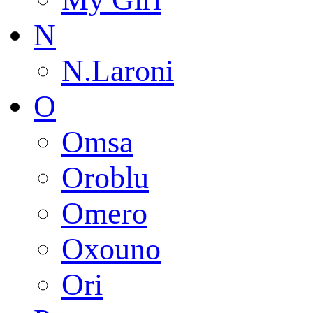
N
N.Laroni
O
Omsa
Oroblu
Omero
Oxouno
Ori