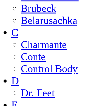
Brubeck
Belarusachka
C
Charmante
Conte
Control Body
D
Dr. Feet
E