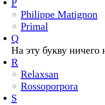
P
Philippe Matignon
Primal
Q
На эту букву ничего 
R
Relaxsan
Rossoporpora
S