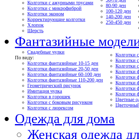
Колготки с ажурными трусами
80-90 ден
Колготки с микрофиброй
100-120 ден
Колготки эконом
140-200 ден
Корректирующие колготки
250-450 ден
Хлопок
Шерсть
Фантазийные модел
Свадебные чулки
Колготки с
По виду:
Колготки 
Колготки фантазийные 10-15 ден
Колготки 
Колготки фантазийные 20-50 ден
Колготки 
Колготки фантазийные 60-100 ден
Колготки 
Колготки фантазийные 110-200 ден
Колготки 
Геометрический рисунок
Колготки 
Имитация чулка
Колготки 
Колготки в горошек
Цветные о
Колготки с боковым рисунком
Цветочный
Колготки с люрексом
Одежда для дома
Женская одежда дл