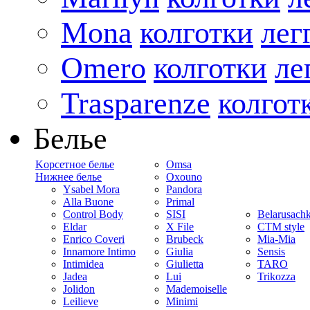
Mona
колготки
лег
Omero
колготки
ле
Trasparenze
колгот
Белье
Kорсетное белье
Omsa
Нижнее белье
Oxouno
Ysabel Mora
Pandora
Alla Buone
Primal
Control Body
SISI
Belarusach
Eldar
X File
CTM style
Enrico Coveri
Brubeck
Mia-Mia
Innamore Intimo
Giulia
Sensis
Intimidea
Giulietta
TARO
Jadea
Lui
Trikozza
Jolidon
Mademoiselle
Leilieve
Minimi