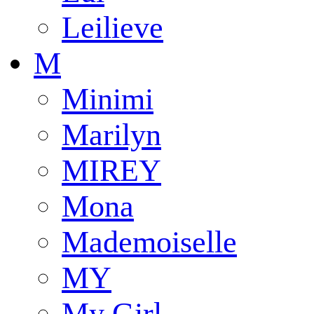
Leilieve
M
Minimi
Marilyn
MIREY
Mona
Mademoiselle
MY
My Girl