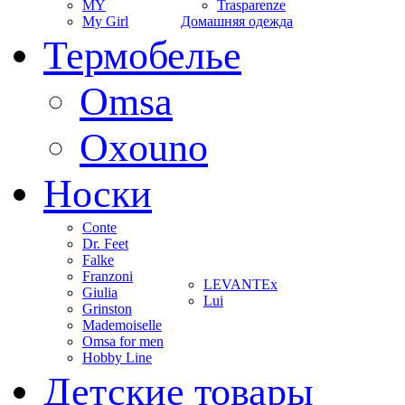
MY
Trasparenze
My Girl
Домашняя одежда
Термобелье
Omsa
Oxouno
Носки
Conte
Dr. Feet
Falke
Franzoni
LEVANTEx
Giulia
Lui
Grinston
Mademoiselle
Omsa for men
Hobby Line
Детские товары