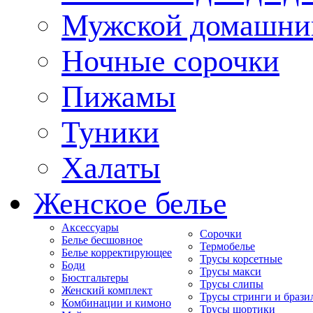
Мужской домашни
Ночные сорочки
Пижамы
Туники
Халаты
Женское белье
Аксессуары
Сорочки
Белье бесшовное
Термобелье
Белье корректирующее
Трусы корсетные
Боди
Трусы макси
Бюстгальтеры
Трусы слипы
Женский комплект
Трусы стринги и брази
Комбинации и кимоно
Трусы шортики