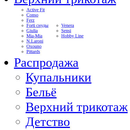
Active Fit
Conso
Ferz
Forti снуды
Venera
Giulia
Sensi
Mia-Mia
Hobby Line
N.Laroni
Oxouno
Pittards
Распродажа
Купальники
Бельё
Верхний трикотаж
Детство