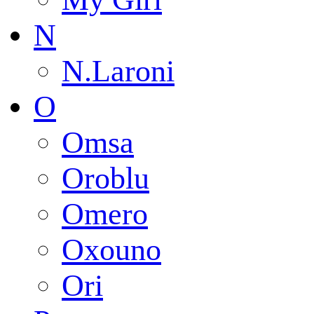
N
N.Laroni
O
Omsa
Oroblu
Omero
Oxouno
Ori