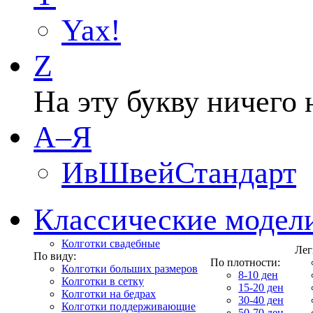
Yax!
Z
На эту букву ничего 
А–Я
ИвШвейСтандарт
Классические модел
Колготки свадебные
Лег
По виду:
По плотности:
Колготки больших размеров
8-10 ден
Колготки в сетку
15-20 ден
Колготки на бедрах
30-40 ден
Колготки поддерживающие
50-70 ден