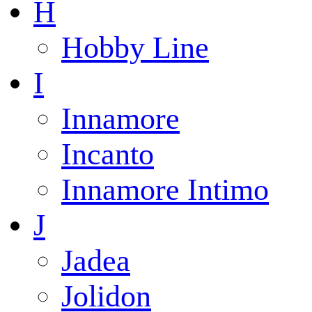
H
Hobby Line
I
Innamore
Incanto
Innamore Intimo
J
Jadea
Jolidon