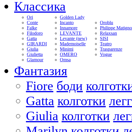
Классика
Ori
Golden Lady
Conte
Incanto
Oroblu
Falke
Innamore
Philippe Matign
Filodoro
LEVANTE
Relaxsan
Gatta
Levante (new)
SISI
GIRARDI
Mademoiselle
Teatro
Giulia
Minimi
Trasparenze
Giulietta
OMERO
Vogue
Glamour
Omsa
Фантазия
Fiore
боди
колготк
Gatta
колготки
лег
Giulia
колготки
ле
Marilyn
колготки
л