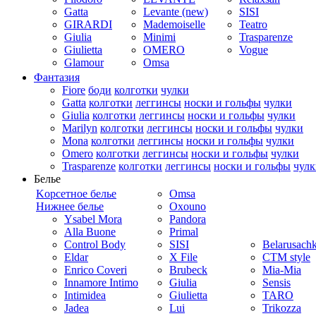
Gatta
Levante (new)
SISI
GIRARDI
Mademoiselle
Teatro
Giulia
Minimi
Trasparenze
Giulietta
OMERO
Vogue
Glamour
Omsa
Фантазия
Fiore
боди
колготки
чулки
Gatta
колготки
леггинсы
носки и гольфы
чулки
Giulia
колготки
леггинсы
носки и гольфы
чулки
Marilyn
колготки
леггинсы
носки и гольфы
чулки
Mona
колготки
леггинсы
носки и гольфы
чулки
Omero
колготки
леггинсы
носки и гольфы
чулки
Trasparenze
колготки
леггинсы
носки и гольфы
чулк
Белье
Kорсетное белье
Omsa
Нижнее белье
Oxouno
Ysabel Mora
Pandora
Alla Buone
Primal
Control Body
SISI
Belarusach
Eldar
X File
CTM style
Enrico Coveri
Brubeck
Mia-Mia
Innamore Intimo
Giulia
Sensis
Intimidea
Giulietta
TARO
Jadea
Lui
Trikozza