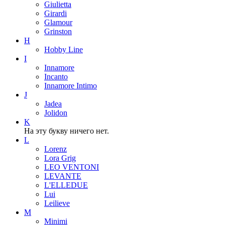
Giulietta
Girardi
Glamour
Grinston
H
Hobby Line
I
Innamore
Incanto
Innamore Intimo
J
Jadea
Jolidon
K
На эту букву ничего нет.
L
Lorenz
Lora Grig
LEO VENTONI
LEVANTE
L'ELLEDUE
Lui
Leilieve
M
Minimi