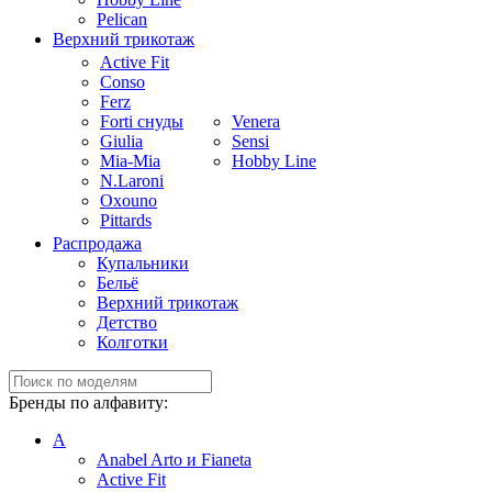
Pelican
Верхний трикотаж
Active Fit
Conso
Ferz
Forti снуды
Venera
Giulia
Sensi
Mia-Mia
Hobby Line
N.Laroni
Oxouno
Pittards
Распродажа
Купальники
Бельё
Верхний трикотаж
Детство
Колготки
Бренды по алфавиту:
A
Anabel Arto и Fianeta
Active Fit