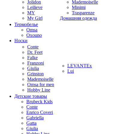
Jolidon
Mademoiselle
Leilieve
Minimi
MY
Trasparenze
My Girl
Домашняя одежда
Термобелье
Omsa
Oxouno
Носки
Conte
Dr. Feet
Falke
Franzoni
LEVANTEx
Giulia
Lui
Grinston
Mademoiselle
Omsa for men
Hobby Line
Детские товары
Brubeck Kids
Conte
Enrico Coveri
Gabriella
Gatta
Giulia
Hobby Line