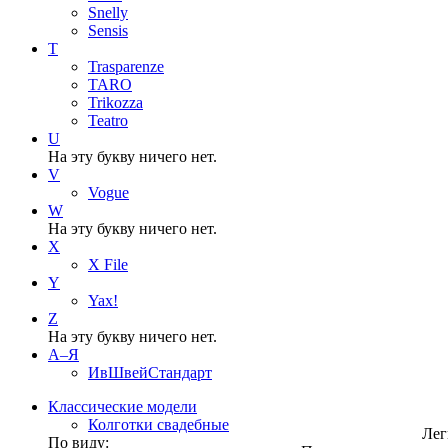
Snelly
Sensis
T
Trasparenze
TARO
Trikozza
Teatro
U
На эту букву ничего нет.
V
Vogue
W
На эту букву ничего нет.
X
X File
Y
Yax!
Z
На эту букву ничего нет.
А–Я
ИвШвейСтандарт
Классические модели
Колготки свадебные
Лег
По виду: