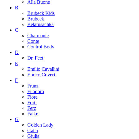
Alla Buone
B
Brubeck Kids
Brubeck
Belarusachka
C
Charmante
Conte
Control Body
D
Dr. Feet
E
Emilio Cavallini
Enrico Coveri
F
Franz
Filodoro
Fiore
Forti
Ferz
Falke
G
Golden Lady
Gatta
Giulia