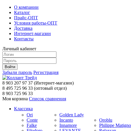
О компании
Каталог
Прайс-ОПТ
Условия работы-ОПТ
Доставка
Интернет-магазин
Контакты
Личный кабинет
Забыли пароль
Регистрация
8 903 207 97 37
(Интернет-магазин)
8 495 725 96 33
(оптовый отдел)
8 903 725 96 33
Моя корзина
Список сравнения
Классика
Ori
Golden Lady
Conte
Incanto
Oroblu
Falke
Innamore
Philippe Matign
Filodoro
LEVANTE
Relaxsan