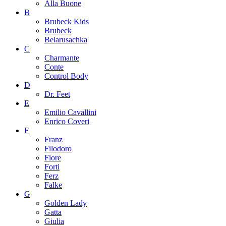
Alla Buone
B
Brubeck Kids
Brubeck
Belarusachka
C
Charmante
Conte
Control Body
D
Dr. Feet
E
Emilio Cavallini
Enrico Coveri
F
Franz
Filodoro
Fiore
Forti
Ferz
Falke
G
Golden Lady
Gatta
Giulia