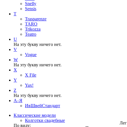
Snelly
Sensis
T
Trasparenze
TARO
Trikozza
Teatro
U
На эту букву ничего нет.
V
Vogue
W
На эту букву ничего нет.
X
X File
Y
Yax!
Z
На эту букву ничего нет.
А–Я
ИвШвейСтандарт
Классические модели
Колготки свадебные
Лег
По виду: