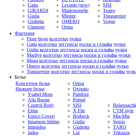
Gatta
Levante (new)
SISI
GIRARDI
Mademoiselle
Teatro
Giulia
Minimi
Trasparenze
Giulietta
OMERO
Vogue
Glamour
Omsa
Фантазия
Fiore
боди
колготки
чулки
Gatta
колготки
леггинсы
носки и гольфы
чулки
Giulia
колготки
леггинсы
носки и гольфы
чулки
Marilyn
колготки
леггинсы
носки и гольфы
чулки
Mona
колготки
леггинсы
носки и гольфы
чулки
Omero
колготки
леггинсы
носки и гольфы
чулки
Trasparenze
колготки
леггинсы
носки и гольфы
чулк
Белье
Kорсетное белье
Omsa
Нижнее белье
Oxouno
Ysabel Mora
Pandora
Alla Buone
Primal
Control Body
SISI
Belarusach
Eldar
X File
CTM style
Enrico Coveri
Brubeck
Mia-Mia
Innamore Intimo
Giulia
Sensis
Intimidea
Giulietta
TARO
Jadea
Lui
Trikozza