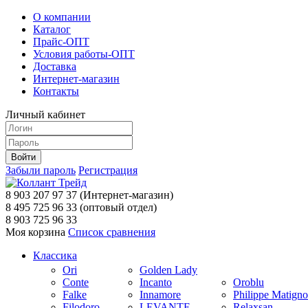
О компании
Каталог
Прайс-ОПТ
Условия работы-ОПТ
Доставка
Интернет-магазин
Контакты
Личный кабинет
Забыли пароль
Регистрация
8 903 207 97 37
(Интернет-магазин)
8 495 725 96 33
(оптовый отдел)
8 903 725 96 33
Моя корзина
Список сравнения
Классика
Ori
Golden Lady
Conte
Incanto
Oroblu
Falke
Innamore
Philippe Matign
Filodoro
LEVANTE
Relaxsan