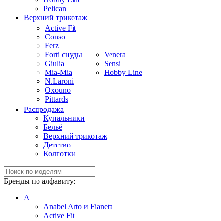
Pelican
Верхний трикотаж
Active Fit
Conso
Ferz
Forti снуды
Venera
Giulia
Sensi
Mia-Mia
Hobby Line
N.Laroni
Oxouno
Pittards
Распродажа
Купальники
Бельё
Верхний трикотаж
Детство
Колготки
Бренды по алфавиту:
A
Anabel Arto и Fianeta
Active Fit