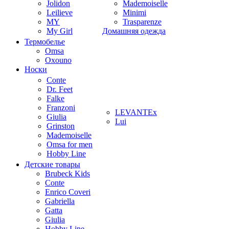
Jolidon
Mademoiselle
Leilieve
Minimi
MY
Trasparenze
My Girl
Домашняя одежда
Термобелье
Omsa
Oxouno
Носки
Conte
Dr. Feet
Falke
Franzoni
LEVANTEx
Giulia
Lui
Grinston
Mademoiselle
Omsa for men
Hobby Line
Детские товары
Brubeck Kids
Conte
Enrico Coveri
Gabriella
Gatta
Giulia
Hobby Line