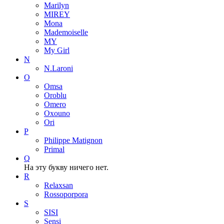
Marilyn
MIREY
Mona
Mademoiselle
MY
My Girl
N
N.Laroni
O
Omsa
Oroblu
Omero
Oxouno
Ori
P
Philippe Matignon
Primal
Q
На эту букву ничего нет.
R
Relaxsan
Rossoporpora
S
SISI
Sensi