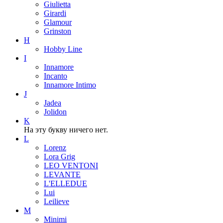
Giulietta
Girardi
Glamour
Grinston
H
Hobby Line
I
Innamore
Incanto
Innamore Intimo
J
Jadea
Jolidon
K
На эту букву ничего нет.
L
Lorenz
Lora Grig
LEO VENTONI
LEVANTE
L'ELLEDUE
Lui
Leilieve
M
Minimi