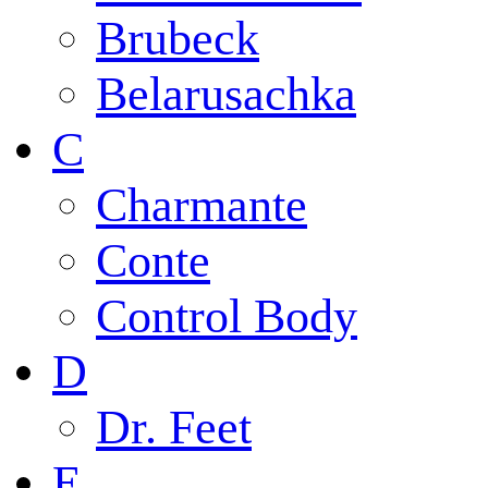
Brubeck
Belarusachka
C
Charmante
Conte
Control Body
D
Dr. Feet
E