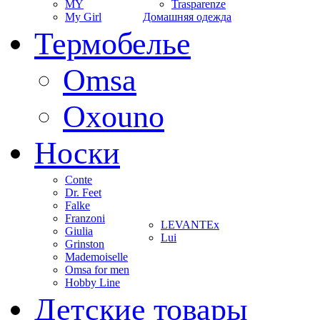
MY
Trasparenze
My Girl
Домашняя одежда
Термобелье
Omsa
Oxouno
Носки
Conte
Dr. Feet
Falke
Franzoni
LEVANTEx
Giulia
Lui
Grinston
Mademoiselle
Omsa for men
Hobby Line
Детские товары