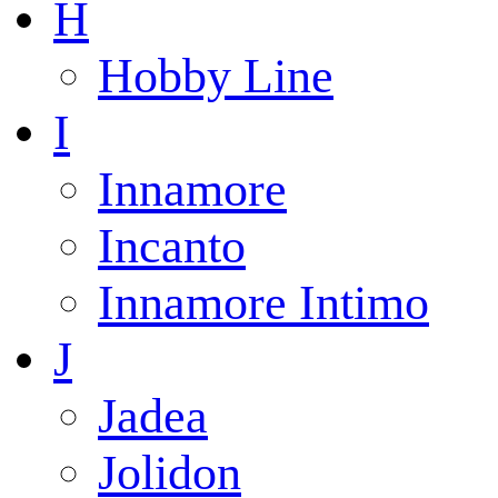
H
Hobby Line
I
Innamore
Incanto
Innamore Intimo
J
Jadea
Jolidon