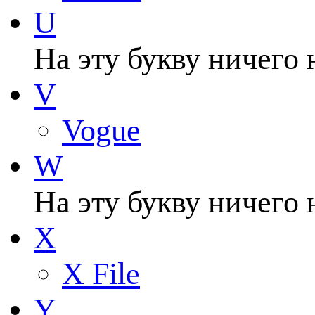
U
На эту букву ничего 
V
Vogue
W
На эту букву ничего 
X
X File
Y