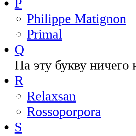
P
Philippe Matignon
Primal
Q
На эту букву ничего 
R
Relaxsan
Rossoporpora
S