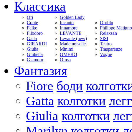
Классика
Ori
Golden Lady
Conte
Incanto
Oroblu
Falke
Innamore
Philippe Matign
Filodoro
LEVANTE
Relaxsan
Gatta
Levante (new)
SISI
GIRARDI
Mademoiselle
Teatro
Giulia
Minimi
Trasparenze
Giulietta
OMERO
Vogue
Glamour
Omsa
Фантазия
Fiore
боди
колготк
Gatta
колготки
лег
Giulia
колготки
ле
Marilyn
колготки
л