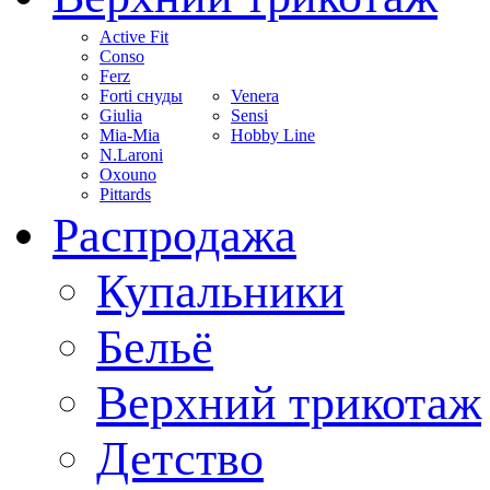
Active Fit
Conso
Ferz
Forti снуды
Venera
Giulia
Sensi
Mia-Mia
Hobby Line
N.Laroni
Oxouno
Pittards
Распродажа
Купальники
Бельё
Верхний трикотаж
Детство