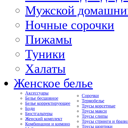
Мужской домашни
Ночные сорочки
Пижамы
Туники
Халаты
Женское белье
Аксессуары
Сорочки
Белье бесшовное
Термобелье
Белье корректирующее
Трусы корсетные
Боди
Трусы макси
Бюстгальтеры
Трусы слипы
Женский комплект
Трусы стринги и брази
Комбинации и кимоно
Трусы шортики