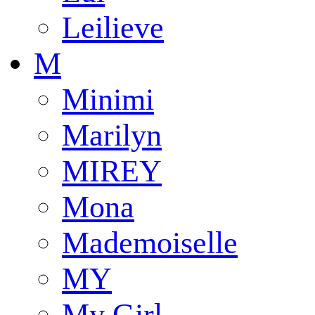
Leilieve
M
Minimi
Marilyn
MIREY
Mona
Mademoiselle
MY
My Girl