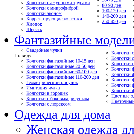
Колготки с ажурными трусами
80-90 ден
Колготки с микрофиброй
100-120 ден
Колготки эконом
140-200 ден
Корректирующие колготки
250-450 ден
Хлопок
Шерсть
Фантазийные модел
Свадебные чулки
Колготки с
По виду:
Колготки 
Колготки фантазийные 10-15 ден
Колготки 
Колготки фантазийные 20-50 ден
Колготки 
Колготки фантазийные 60-100 ден
Колготки 
Колготки фантазийные 110-200 ден
Колготки 
Геометрический рисунок
Колготки 
Имитация чулка
Колготки 
Колготки в горошек
Цветные о
Колготки с боковым рисунком
Цветочный
Колготки с люрексом
Одежда для дома
Женская одежда дл