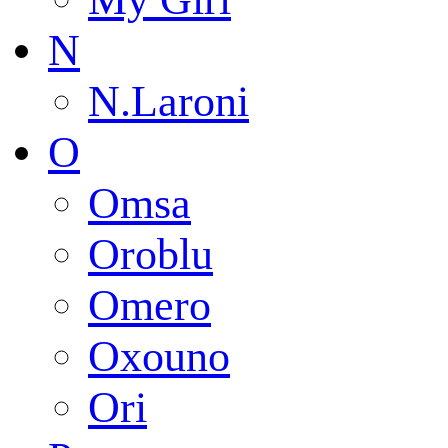
N
N.Laroni
O
Omsa
Oroblu
Omero
Oxouno
Ori