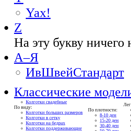
Yax!
Z
На эту букву ничего 
А–Я
ИвШвейСтандарт
Классические модел
Колготки свадебные
Лег
По виду:
По плотности:
Колготки больших размеров
8-10 ден
Колготки в сетку
15-20 ден
Колготки на бедрах
30-40 ден
Колготки поддерживающие
50-70 ден