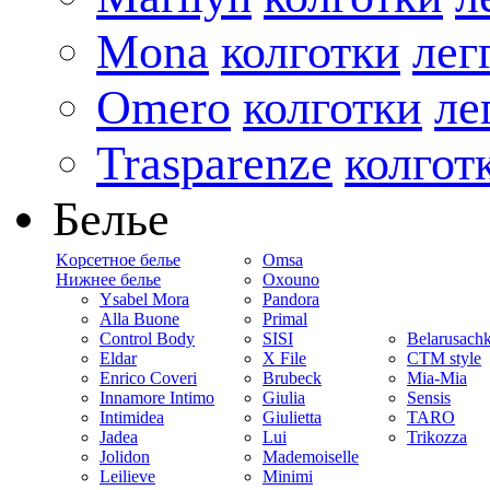
Mona
колготки
лег
Omero
колготки
ле
Trasparenze
колгот
Белье
Kорсетное белье
Omsa
Нижнее белье
Oxouno
Ysabel Mora
Pandora
Alla Buone
Primal
Control Body
SISI
Belarusach
Eldar
X File
CTM style
Enrico Coveri
Brubeck
Mia-Mia
Innamore Intimo
Giulia
Sensis
Intimidea
Giulietta
TARO
Jadea
Lui
Trikozza
Jolidon
Mademoiselle
Leilieve
Minimi