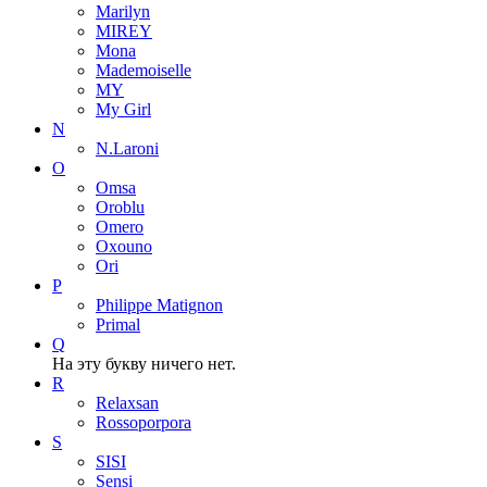
Marilyn
MIREY
Mona
Mademoiselle
MY
My Girl
N
N.Laroni
O
Omsa
Oroblu
Omero
Oxouno
Ori
P
Philippe Matignon
Primal
Q
На эту букву ничего нет.
R
Relaxsan
Rossoporpora
S
SISI
Sensi