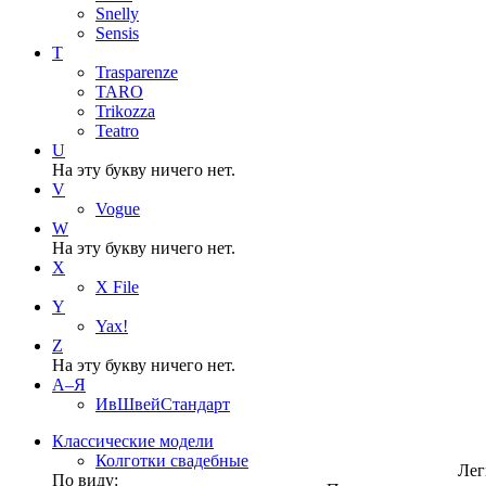
Snelly
Sensis
T
Trasparenze
TARO
Trikozza
Teatro
U
На эту букву ничего нет.
V
Vogue
W
На эту букву ничего нет.
X
X File
Y
Yax!
Z
На эту букву ничего нет.
А–Я
ИвШвейСтандарт
Классические модели
Колготки свадебные
Лег
По виду: