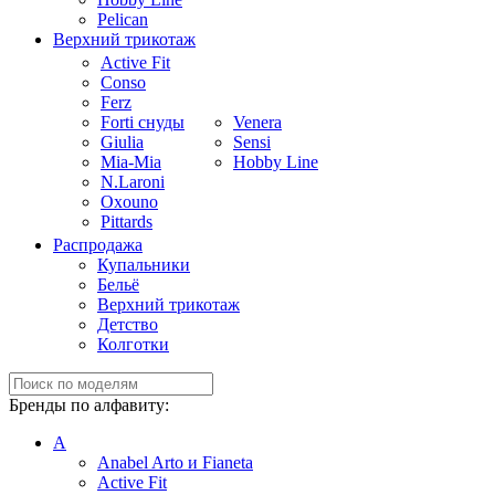
Pelican
Верхний трикотаж
Active Fit
Conso
Ferz
Forti снуды
Venera
Giulia
Sensi
Mia-Mia
Hobby Line
N.Laroni
Oxouno
Pittards
Распродажа
Купальники
Бельё
Верхний трикотаж
Детство
Колготки
Бренды по алфавиту:
A
Anabel Arto и Fianeta
Active Fit