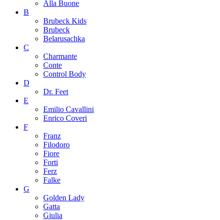
Alla Buone
B
Brubeck Kids
Brubeck
Belarusachka
C
Charmante
Conte
Control Body
D
Dr. Feet
E
Emilio Cavallini
Enrico Coveri
F
Franz
Filodoro
Fiore
Forti
Ferz
Falke
G
Golden Lady
Gatta
Giulia