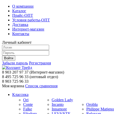
О компании
Каталог
Прайс-ОПТ
Условия работы-ОПТ
Доставка
Интернет-магазин
Контакты
Личный кабинет
Забыли пароль
Регистрация
8 903 207 97 37
(Интернет-магазин)
8 495 725 96 33
(оптовый отдел)
8 903 725 96 33
Моя корзина
Список сравнения
Классика
Ori
Golden Lady
Conte
Incanto
Oroblu
Falke
Innamore
Philippe Matign
Filodoro
LEVANTE
Relaxsan