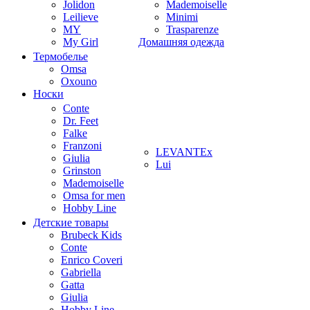
Jolidon
Mademoiselle
Leilieve
Minimi
MY
Trasparenze
My Girl
Домашняя одежда
Термобелье
Omsa
Oxouno
Носки
Conte
Dr. Feet
Falke
Franzoni
LEVANTEx
Giulia
Lui
Grinston
Mademoiselle
Omsa for men
Hobby Line
Детские товары
Brubeck Kids
Conte
Enrico Coveri
Gabriella
Gatta
Giulia
Hobby Line