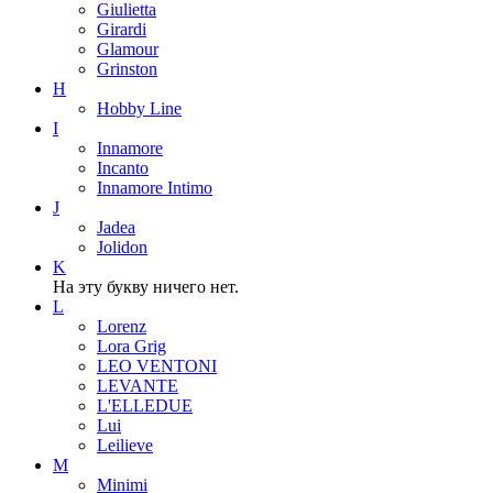
Giulietta
Girardi
Glamour
Grinston
H
Hobby Line
I
Innamore
Incanto
Innamore Intimo
J
Jadea
Jolidon
K
На эту букву ничего нет.
L
Lorenz
Lora Grig
LEO VENTONI
LEVANTE
L'ELLEDUE
Lui
Leilieve
M
Minimi