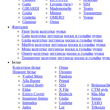
Gatta
Levante (new)
SISI
GIRARDI
Mademoiselle
Teatro
Giulia
Minimi
Trasparenze
Giulietta
OMERO
Vogue
Glamour
Omsa
Фантазия
Fiore
боди
колготки
чулки
Gatta
колготки
леггинсы
носки и гольфы
чулки
Giulia
колготки
леггинсы
носки и гольфы
чулки
Marilyn
колготки
леггинсы
носки и гольфы
чулки
Mona
колготки
леггинсы
носки и гольфы
чулки
Omero
колготки
леггинсы
носки и гольфы
чулки
Trasparenze
колготки
леггинсы
носки и гольфы
чулк
Белье
Kорсетное белье
Omsa
Нижнее белье
Oxouno
Ysabel Mora
Pandora
Alla Buone
Primal
Control Body
SISI
Belarusach
Eldar
X File
CTM style
Enrico Coveri
Brubeck
Mia-Mia
Innamore Intimo
Giulia
Sensis
Intimidea
Giulietta
TARO
Jadea
Lui
Trikozza