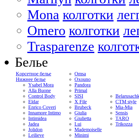
Mona
колготки
лег
Omero
колготки
ле
Trasparenze
колгот
Белье
Kорсетное белье
Omsa
Нижнее белье
Oxouno
Ysabel Mora
Pandora
Alla Buone
Primal
Control Body
SISI
Belarusach
Eldar
X File
CTM style
Enrico Coveri
Brubeck
Mia-Mia
Innamore Intimo
Giulia
Sensis
Intimidea
Giulietta
TARO
Jadea
Lui
Trikozza
Jolidon
Mademoiselle
Leilieve
Minimi