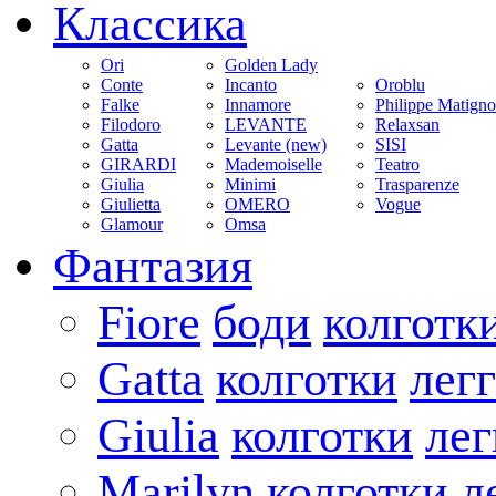
Классика
Ori
Golden Lady
Conte
Incanto
Oroblu
Falke
Innamore
Philippe Matign
Filodoro
LEVANTE
Relaxsan
Gatta
Levante (new)
SISI
GIRARDI
Mademoiselle
Teatro
Giulia
Minimi
Trasparenze
Giulietta
OMERO
Vogue
Glamour
Omsa
Фантазия
Fiore
боди
колготк
Gatta
колготки
лег
Giulia
колготки
ле
Marilyn
колготки
л