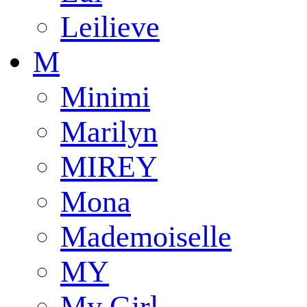
Leilieve
M
Minimi
Marilyn
MIREY
Mona
Mademoiselle
MY
My Girl