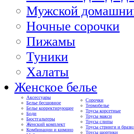
Мужской домашни
Ночные сорочки
Пижамы
Туники
Халаты
Женское белье
Аксессуары
Сорочки
Белье бесшовное
Термобелье
Белье корректирующее
Трусы корсетные
Боди
Трусы макси
Бюстгальтеры
Трусы слипы
Женский комплект
Трусы стринги и брази
Комбинации и кимоно
Трусы шортики