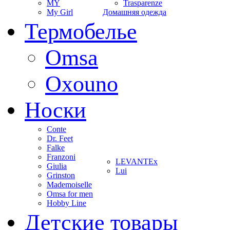
MY
Trasparenze
My Girl
Домашняя одежда
Термобелье
Omsa
Oxouno
Носки
Conte
Dr. Feet
Falke
Franzoni
LEVANTEx
Giulia
Lui
Grinston
Mademoiselle
Omsa for men
Hobby Line
Детские товары