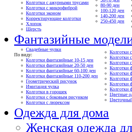
Колготки с ажурными трусами
80-90 ден
Колготки с микрофиброй
100-120 ден
Колготки эконом
140-200 ден
Корректирующие колготки
250-450 ден
Хлопок
Шерсть
Фантазийные модел
Свадебные чулки
Колготки с
По виду:
Колготки 
Колготки фантазийные 10-15 ден
Колготки 
Колготки фантазийные 20-50 ден
Колготки 
Колготки фантазийные 60-100 ден
Колготки 
Колготки фантазийные 110-200 ден
Колготки 
Геометрический рисунок
Колготки 
Имитация чулка
Колготки 
Колготки в горошек
Цветные о
Колготки с боковым рисунком
Цветочный
Колготки с люрексом
Одежда для дома
Женская одежда дл