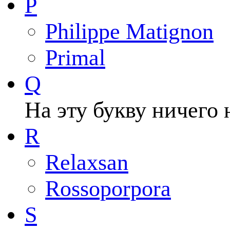
P
Philippe Matignon
Primal
Q
На эту букву ничего 
R
Relaxsan
Rossoporpora
S