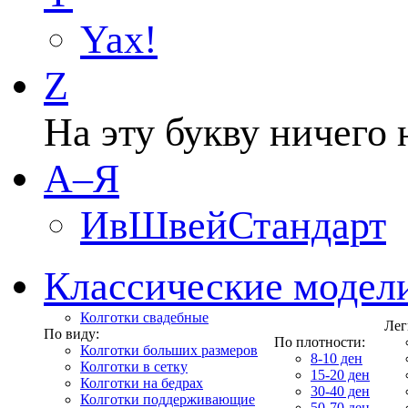
Yax!
Z
На эту букву ничего 
А–Я
ИвШвейСтандарт
Классические модел
Колготки свадебные
Лег
По виду:
По плотности:
Колготки больших размеров
8-10 ден
Колготки в сетку
15-20 ден
Колготки на бедрах
30-40 ден
Колготки поддерживающие
50-70 ден