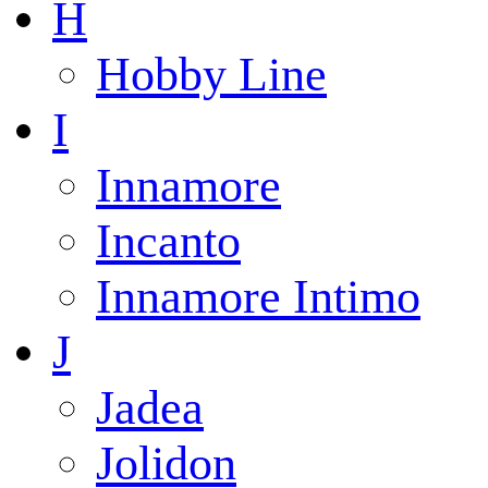
H
Hobby Line
I
Innamore
Incanto
Innamore Intimo
J
Jadea
Jolidon