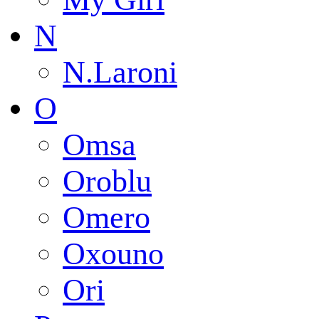
N
N.Laroni
O
Omsa
Oroblu
Omero
Oxouno
Ori