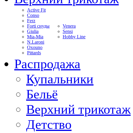
Active Fit
Conso
Ferz
Forti снуды
Venera
Giulia
Sensi
Mia-Mia
Hobby Line
N.Laroni
Oxouno
Pittards
Распродажа
Купальники
Бельё
Верхний трикотаж
Детство