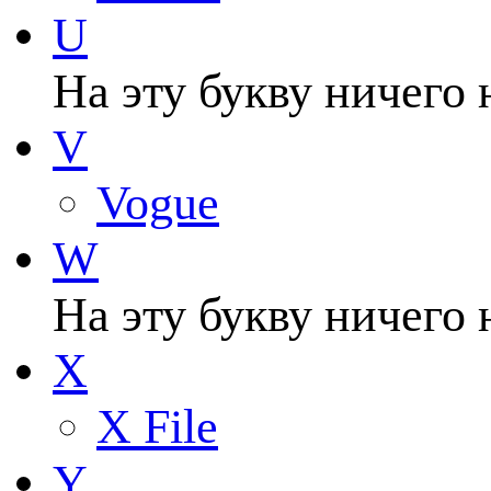
U
На эту букву ничего 
V
Vogue
W
На эту букву ничего 
X
X File
Y