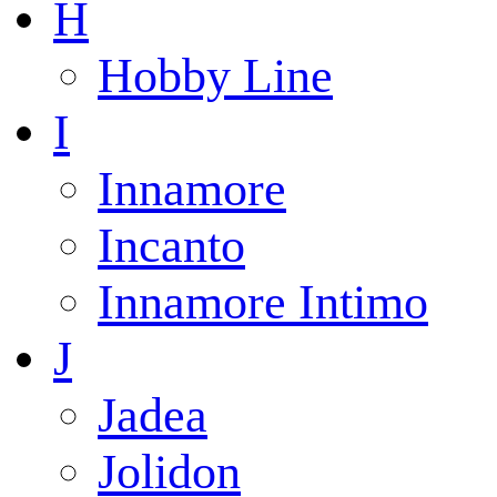
H
Hobby Line
I
Innamore
Incanto
Innamore Intimo
J
Jadea
Jolidon