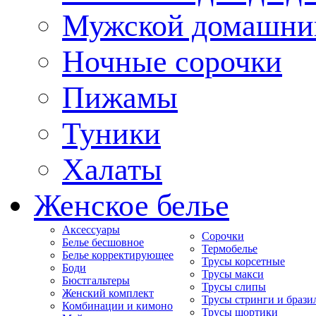
Мужской домашни
Ночные сорочки
Пижамы
Туники
Халаты
Женское белье
Аксессуары
Сорочки
Белье бесшовное
Термобелье
Белье корректирующее
Трусы корсетные
Боди
Трусы макси
Бюстгальтеры
Трусы слипы
Женский комплект
Трусы стринги и брази
Комбинации и кимоно
Трусы шортики