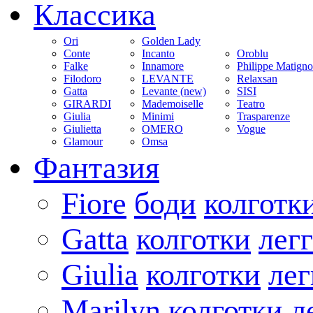
Классика
Ori
Golden Lady
Conte
Incanto
Oroblu
Falke
Innamore
Philippe Matign
Filodoro
LEVANTE
Relaxsan
Gatta
Levante (new)
SISI
GIRARDI
Mademoiselle
Teatro
Giulia
Minimi
Trasparenze
Giulietta
OMERO
Vogue
Glamour
Omsa
Фантазия
Fiore
боди
колготк
Gatta
колготки
лег
Giulia
колготки
ле
Marilyn
колготки
л