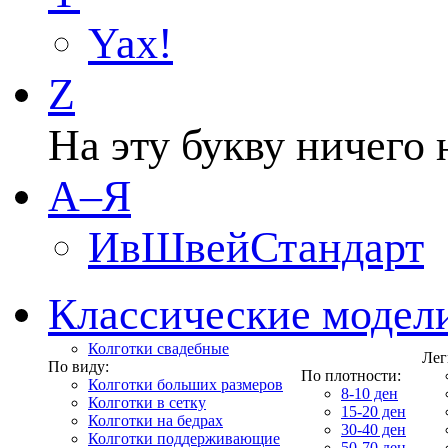
Yax!
Z
На эту букву ничего 
А–Я
ИвШвейСтандарт
Классические модел
Колготки свадебные
Лег
По виду:
По плотности:
Колготки больших размеров
8-10 ден
Колготки в сетку
15-20 ден
Колготки на бедрах
30-40 ден
Колготки поддерживающие
50-70 ден