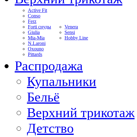
Active Fit
Conso
Ferz
Forti снуды
Venera
Giulia
Sensi
Mia-Mia
Hobby Line
N.Laroni
Oxouno
Pittards
Распродажа
Купальники
Бельё
Верхний трикотаж
Детство