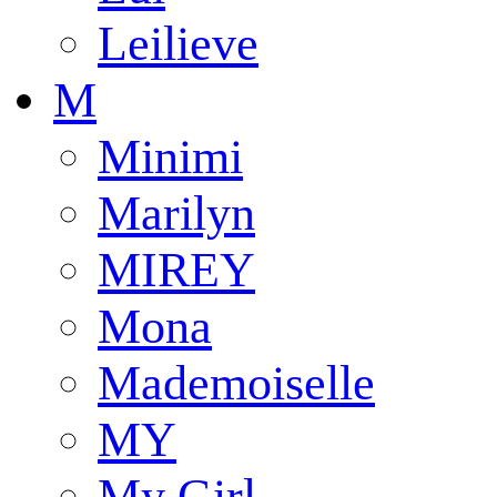
Leilieve
M
Minimi
Marilyn
MIREY
Mona
Mademoiselle
MY
My Girl