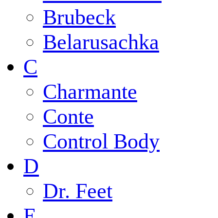
Brubeck
Belarusachka
C
Charmante
Conte
Control Body
D
Dr. Feet
E