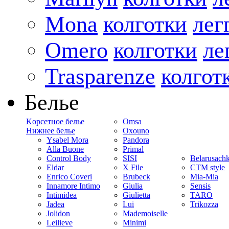
Mona
колготки
лег
Omero
колготки
ле
Trasparenze
колгот
Белье
Kорсетное белье
Omsa
Нижнее белье
Oxouno
Ysabel Mora
Pandora
Alla Buone
Primal
Control Body
SISI
Belarusach
Eldar
X File
CTM style
Enrico Coveri
Brubeck
Mia-Mia
Innamore Intimo
Giulia
Sensis
Intimidea
Giulietta
TARO
Jadea
Lui
Trikozza
Jolidon
Mademoiselle
Leilieve
Minimi