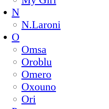
N
N.Laroni
O
Omsa
Oroblu
Omero
Oxouno
Ori