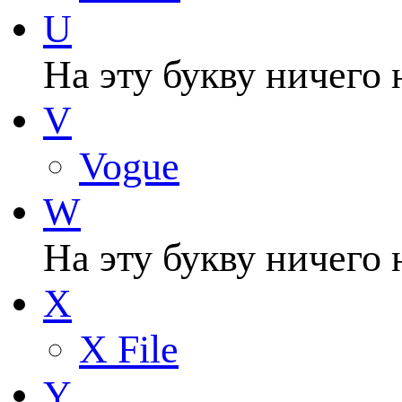
U
На эту букву ничего 
V
Vogue
W
На эту букву ничего 
X
X File
Y