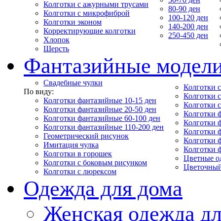
Колготки с ажурными трусами
80-90 ден
Колготки с микрофиброй
100-120 ден
Колготки эконом
140-200 ден
Корректирующие колготки
250-450 ден
Хлопок
Шерсть
Фантазийные модел
Свадебные чулки
Колготки с
По виду:
Колготки 
Колготки фантазийные 10-15 ден
Колготки 
Колготки фантазийные 20-50 ден
Колготки 
Колготки фантазийные 60-100 ден
Колготки 
Колготки фантазийные 110-200 ден
Колготки 
Геометрический рисунок
Колготки 
Имитация чулка
Колготки 
Колготки в горошек
Цветные о
Колготки с боковым рисунком
Цветочный
Колготки с люрексом
Одежда для дома
Женская одежда дл