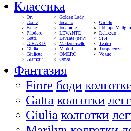
Классика
Ori
Golden Lady
Conte
Incanto
Oroblu
Falke
Innamore
Philippe Matign
Filodoro
LEVANTE
Relaxsan
Gatta
Levante (new)
SISI
GIRARDI
Mademoiselle
Teatro
Giulia
Minimi
Trasparenze
Giulietta
OMERO
Vogue
Glamour
Omsa
Фантазия
Fiore
боди
колготк
Gatta
колготки
лег
Giulia
колготки
ле
Marilyn
колготки
л