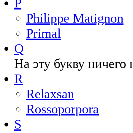
P
Philippe Matignon
Primal
Q
На эту букву ничего 
R
Relaxsan
Rossoporpora
S