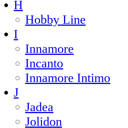
H
Hobby Line
I
Innamore
Incanto
Innamore Intimo
J
Jadea
Jolidon