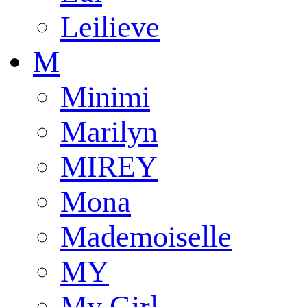
Leilieve
M
Minimi
Marilyn
MIREY
Mona
Mademoiselle
MY
My Girl