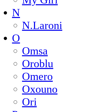
N
N.Laroni
O
Omsa
Oroblu
Omero
Oxouno
Ori