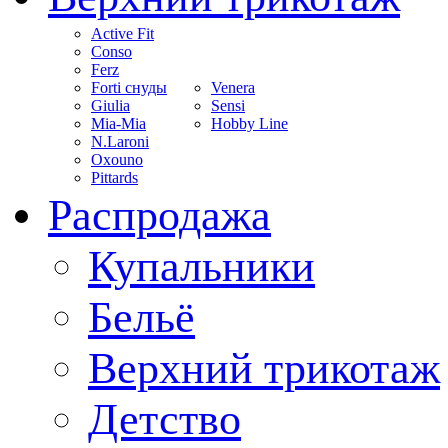
Active Fit
Conso
Ferz
Forti снуды
Venera
Giulia
Sensi
Mia-Mia
Hobby Line
N.Laroni
Oxouno
Pittards
Распродажа
Купальники
Бельё
Верхний трикотаж
Детство