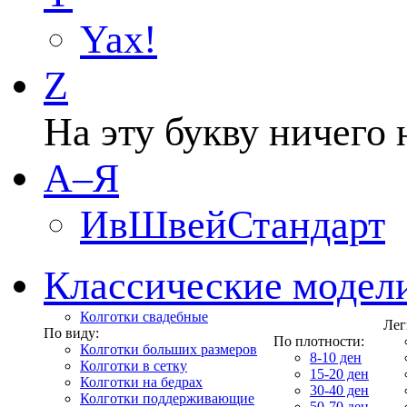
Yax!
Z
На эту букву ничего 
А–Я
ИвШвейСтандарт
Классические модел
Колготки свадебные
Лег
По виду:
По плотности:
Колготки больших размеров
8-10 ден
Колготки в сетку
15-20 ден
Колготки на бедрах
30-40 ден
Колготки поддерживающие
50-70 ден