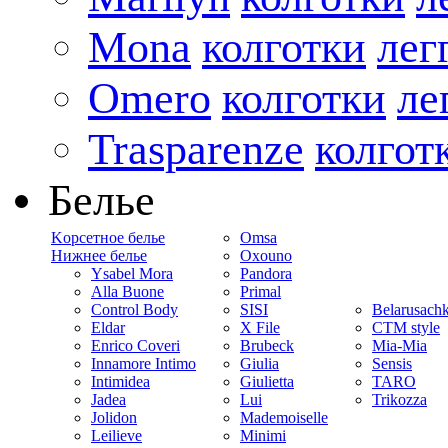
Mona
колготки
лег
Omero
колготки
ле
Trasparenze
колгот
Белье
Kорсетное белье
Omsa
Нижнее белье
Oxouno
Ysabel Mora
Pandora
Alla Buone
Primal
Control Body
SISI
Belarusach
Eldar
X File
CTM style
Enrico Coveri
Brubeck
Mia-Mia
Innamore Intimo
Giulia
Sensis
Intimidea
Giulietta
TARO
Jadea
Lui
Trikozza
Jolidon
Mademoiselle
Leilieve
Minimi