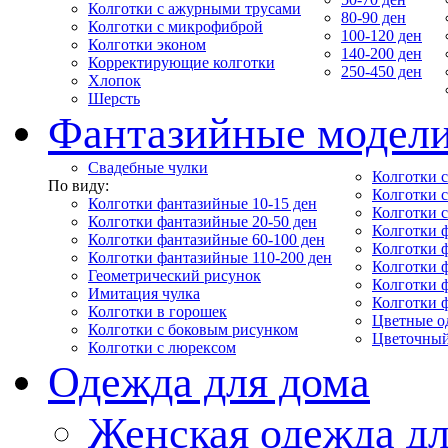
Колготки с ажурными трусами
80-90 ден
Колготки с микрофиброй
100-120 ден
Колготки эконом
140-200 ден
Корректирующие колготки
250-450 ден
Хлопок
Шерсть
Фантазийные модел
Свадебные чулки
Колготки с
По виду:
Колготки 
Колготки фантазийные 10-15 ден
Колготки 
Колготки фантазийные 20-50 ден
Колготки 
Колготки фантазийные 60-100 ден
Колготки 
Колготки фантазийные 110-200 ден
Колготки 
Геометрический рисунок
Колготки 
Имитация чулка
Колготки 
Колготки в горошек
Цветные о
Колготки с боковым рисунком
Цветочный
Колготки с люрексом
Одежда для дома
Женская одежда дл