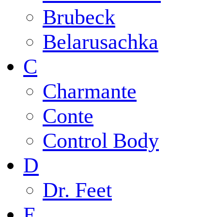
Brubeck
Belarusachka
C
Charmante
Conte
Control Body
D
Dr. Feet
E