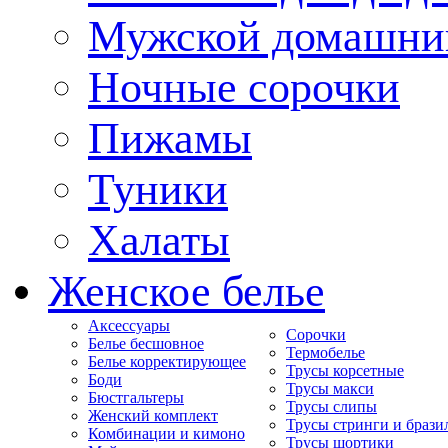
Мужской домашни
Ночные сорочки
Пижамы
Туники
Халаты
Женское белье
Аксессуары
Сорочки
Белье бесшовное
Термобелье
Белье корректирующее
Трусы корсетные
Боди
Трусы макси
Бюстгальтеры
Трусы слипы
Женский комплект
Трусы стринги и брази
Комбинации и кимоно
Трусы шортики