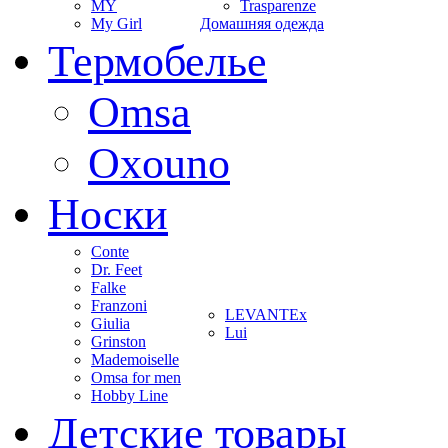
MY
Trasparenze
My Girl
Домашняя одежда
Термобелье
Omsa
Oxouno
Носки
Conte
Dr. Feet
Falke
Franzoni
LEVANTEx
Giulia
Lui
Grinston
Mademoiselle
Omsa for men
Hobby Line
Детские товары