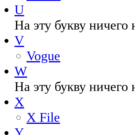
U
На эту букву ничего 
V
Vogue
W
На эту букву ничего 
X
X File
Y