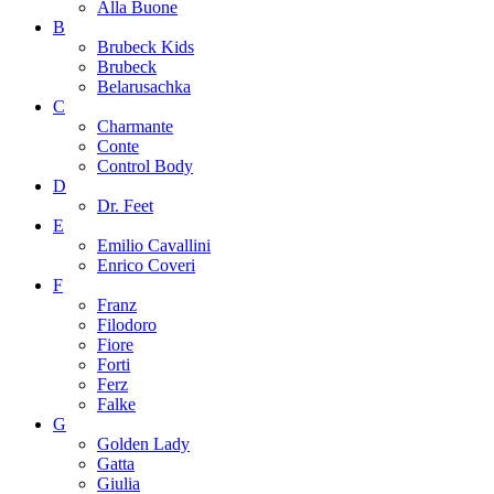
Alla Buone
B
Brubeck Kids
Brubeck
Belarusachka
C
Charmante
Conte
Control Body
D
Dr. Feet
E
Emilio Cavallini
Enrico Coveri
F
Franz
Filodoro
Fiore
Forti
Ferz
Falke
G
Golden Lady
Gatta
Giulia