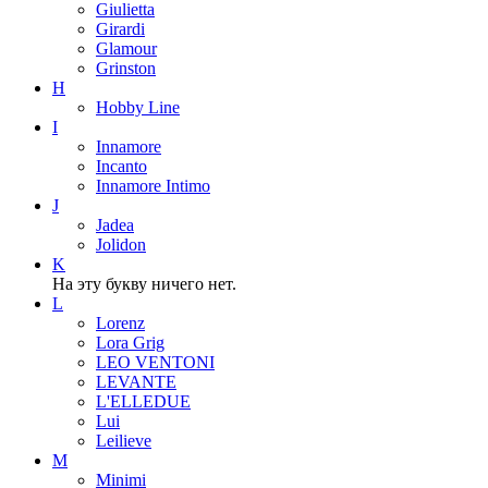
Giulietta
Girardi
Glamour
Grinston
H
Hobby Line
I
Innamore
Incanto
Innamore Intimo
J
Jadea
Jolidon
K
На эту букву ничего нет.
L
Lorenz
Lora Grig
LEO VENTONI
LEVANTE
L'ELLEDUE
Lui
Leilieve
M
Minimi