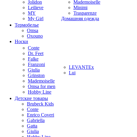
Jolidon
Mademoiselle
Leilieve
Minimi
MY
Trasparenze
My Girl
Домашняя одежда
Термобелье
Omsa
Oxouno
Носки
Conte
Dr. Feet
Falke
Franzoni
LEVANTEx
Giulia
Lui
Grinston
Mademoiselle
Omsa for men
Hobby Line
Детские товары
Brubeck Kids
Conte
Enrico Coveri
Gabriella
Gatta
Giulia
Hobby Line