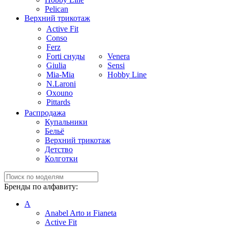
Pelican
Верхний трикотаж
Active Fit
Conso
Ferz
Forti снуды
Venera
Giulia
Sensi
Mia-Mia
Hobby Line
N.Laroni
Oxouno
Pittards
Распродажа
Купальники
Бельё
Верхний трикотаж
Детство
Колготки
Бренды по алфавиту:
A
Anabel Arto и Fianeta
Active Fit