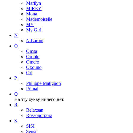
Marilyn
MIREY
Mona
Mademoiselle
MY
My Girl
N
N.Laroni
O
Omsa
Oroblu
Omero
Oxouno
Ori
P
Philippe Matignon
Primal
Q
На эту букву ничего нет.
R
Relaxsan
Rossoporpora
S
SISI
Sensi