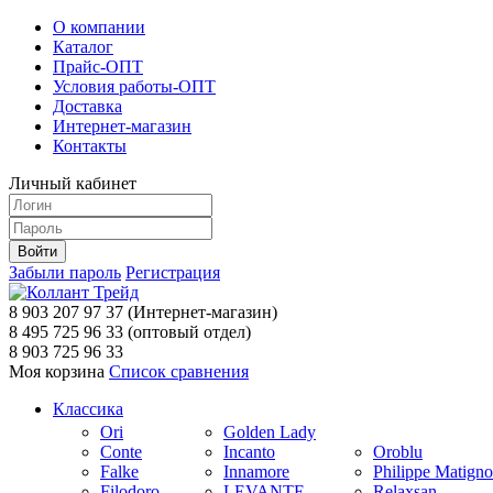
О компании
Каталог
Прайс-ОПТ
Условия работы-ОПТ
Доставка
Интернет-магазин
Контакты
Личный кабинет
Забыли пароль
Регистрация
8 903 207 97 37
(Интернет-магазин)
8 495 725 96 33
(оптовый отдел)
8 903 725 96 33
Моя корзина
Список сравнения
Классика
Ori
Golden Lady
Conte
Incanto
Oroblu
Falke
Innamore
Philippe Matign
Filodoro
LEVANTE
Relaxsan