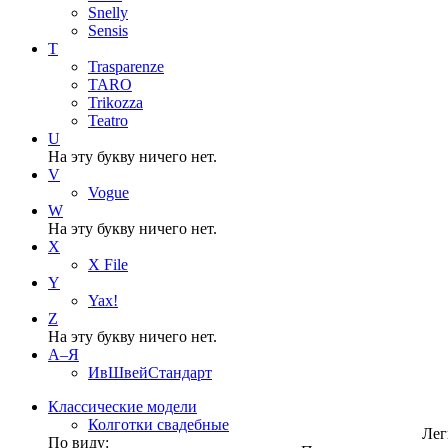
Snelly
Sensis
T
Trasparenze
TARO
Trikozza
Teatro
U
На эту букву ничего нет.
V
Vogue
W
На эту букву ничего нет.
X
X File
Y
Yax!
Z
На эту букву ничего нет.
А–Я
ИвШвейСтандарт
Классические модели
Колготки свадебные
Лег
По виду: