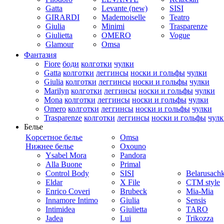
Gatta
Levante (new)
SISI
GIRARDI
Mademoiselle
Teatro
Giulia
Minimi
Trasparenze
Giulietta
OMERO
Vogue
Glamour
Omsa
Фантазия
Fiore
боди
колготки
чулки
Gatta
колготки
леггинсы
носки и гольфы
чулки
Giulia
колготки
леггинсы
носки и гольфы
чулки
Marilyn
колготки
леггинсы
носки и гольфы
чулки
Mona
колготки
леггинсы
носки и гольфы
чулки
Omero
колготки
леггинсы
носки и гольфы
чулки
Trasparenze
колготки
леггинсы
носки и гольфы
чулк
Белье
Kорсетное белье
Omsa
Нижнее белье
Oxouno
Ysabel Mora
Pandora
Alla Buone
Primal
Control Body
SISI
Belarusach
Eldar
X File
CTM style
Enrico Coveri
Brubeck
Mia-Mia
Innamore Intimo
Giulia
Sensis
Intimidea
Giulietta
TARO
Jadea
Lui
Trikozza